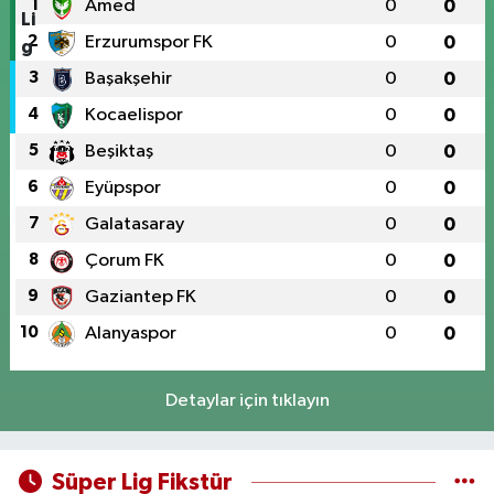
1
Amed
0
0
2
Erzurumspor FK
0
0
3
Başakşehir
0
0
4
Kocaelispor
0
0
5
Beşiktaş
0
0
6
Eyüpspor
0
0
7
Galatasaray
0
0
8
Çorum FK
0
0
9
Gaziantep FK
0
0
10
Alanyaspor
0
0
Detaylar için tıklayın
Süper Lig Fikstür