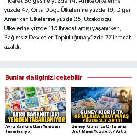
Ticaret Bölgesine yüzde 14, Afrika Ülkelerine
yüzde 47, Orta Doğu Ülkeleri’ne yüzde 19, Diğer
Amerikan Ülkelerine yüzde 25, Uzakdoğu
Ülkelerine yüzde 115 ihracat artışı yaşanırken,
Bağımsız Devletler Topluluğuna yüzde 27 ihracat
azaldı.
Bunlar da ilginizi çekebilir
Avro Banknotları Yeniden
Güney Kıbrıs’ta Ortalama
Tasarlanıyor
Brüt Maaş Yüzde 3,7 Arttı