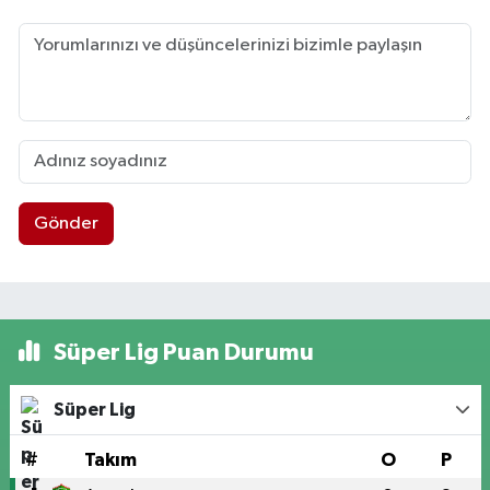
Gönder
Süper Lig Puan Durumu
Süper Lig
#
Takım
O
P