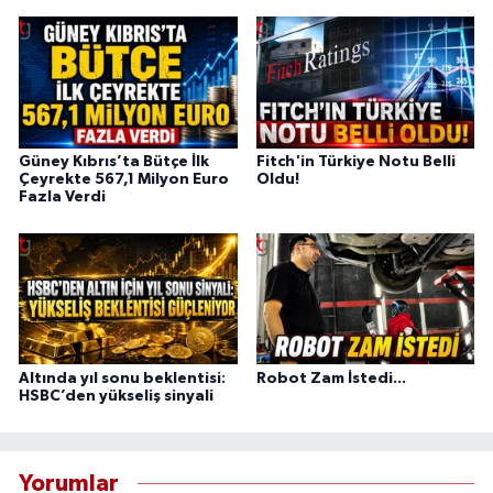
Güney Kıbrıs’ta Bütçe İlk
Fitch'in Türkiye Notu Belli
Çeyrekte 567,1 Milyon Euro
Oldu!
Fazla Verdi
Altında yıl sonu beklentisi:
Robot Zam İstedi...
HSBC’den yükseliş sinyali
Yorumlar