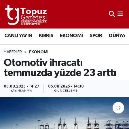
KIBRIS
Lefkoşa Nöbetçi Eczaneler
CANLI YAYIN
KIBRIS
EKONOMİ
SPOR
DÜNYA
DÜNYA
Lefkoşa Hava Durumu
EKONOMİ
Lefkoşa Trafik Yoğunluk Haritası
HABERLER
EKONOMİ
Otomotiv ihracatı
MAGAZİN
Süper Lig Puan Durumu ve Fikstür
temmuzda yüzde 23 arttı
SAĞLIK
Tüm Manşetler
05.08.2025 - 14:27
05.08.2025 - 14:30
YAYINLANMA
GÜNCELLEME
SPOR
Son Dakika Haberleri
TEKNOLOJİ
Haber Arşivi
TÜRKİYE