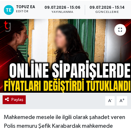
TOPUZ EA
09.07.2026 - 15:06
09.07.2026 - 15:14
EDITÖR
YAYINLANMA
GÜNCELLEME
Paylaş
-
+
A
A
Mahkemede mesele ile ilgili olarak şahadet veren
Polis memuru Şefik Karabardak mahkemede