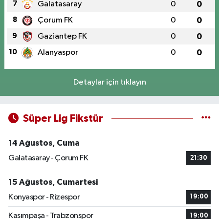
7
Galatasaray
0
0
8
Çorum FK
0
0
9
Gaziantep FK
0
0
10
Alanyaspor
0
0
Detaylar için tıklayın
Süper Lig Fikstür
14 Ağustos, Cuma
Galatasaray - Çorum FK
21:30
15 Ağustos, Cumartesi
Konyaspor - Rizespor
19:00
Kasımpaşa - Trabzonspor
19:00