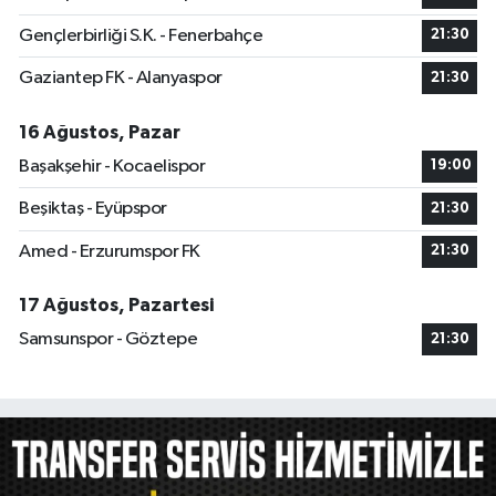
Gençlerbirliği S.K. - Fenerbahçe
21:30
Gaziantep FK - Alanyaspor
21:30
16 Ağustos, Pazar
Başakşehir - Kocaelispor
19:00
Beşiktaş - Eyüpspor
21:30
Amed - Erzurumspor FK
21:30
17 Ağustos, Pazartesi
Samsunspor - Göztepe
21:30