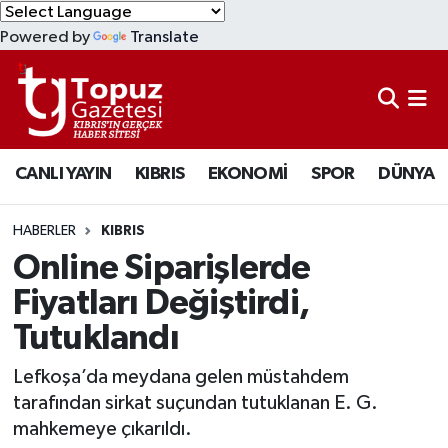
Powered by
Translate
KIBRIS
Lefkoşa Nöbetçi Eczaneler
DÜNYA
Lefkoşa Hava Durumu
CANLI YAYIN
KIBRIS
EKONOMİ
SPOR
DÜNYA
EKONOMİ
Lefkoşa Trafik Yoğunluk Haritası
MAGAZİN
Süper Lig Puan Durumu ve Fikstür
HABERLER
KIBRIS
Online Siparişlerde
SAĞLIK
Tüm Manşetler
Fiyatları Değiştirdi,
Tutuklandı
SPOR
Son Dakika Haberleri
Lefkoşa’da meydana gelen müstahdem
TEKNOLOJİ
Haber Arşivi
tarafından sirkat suçundan tutuklanan E. G.
mahkemeye çıkarıldı.
TÜRKİYE