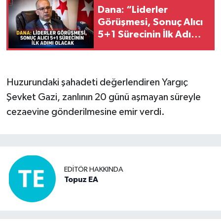
Dana: “Liderler
Görüşmesi, Sonuç Alıcı
5+1 Sürecinin İlk Adımı
Olacak”
Huzurundaki şahadeti değerlendiren Yargıç
Şevket Gazi, zanlının 20 günü aşmayan süreyle
cezaevine gönderilmesine emir verdi.
EDITÖR HAKKINDA
Topuz EA