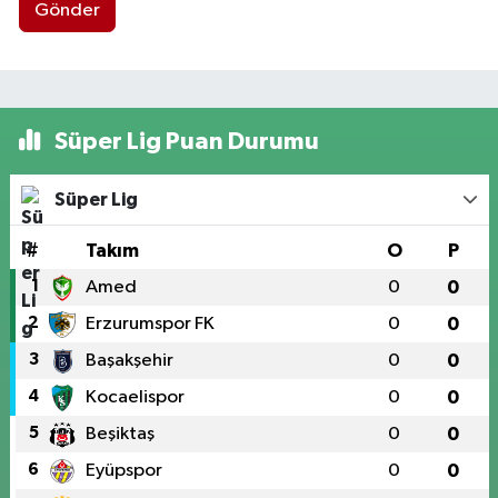
Gönder
Süper Lig Puan Durumu
Süper Lig
#
Takım
O
P
1
Amed
0
0
2
Erzurumspor FK
0
0
3
Başakşehir
0
0
4
Kocaelispor
0
0
5
Beşiktaş
0
0
6
Eyüpspor
0
0