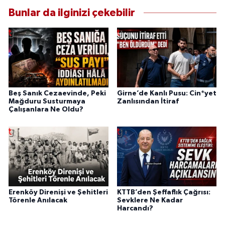
Bunlar da ilginizi çekebilir
Beş Sanık Cezaevinde, Peki
Girne’de Kanlı Pusu: Cin*yet
Mağduru Susturmaya
Zanlısından İtiraf
Çalışanlara Ne Oldu?
Erenköy Direnişi ve Şehitleri
KTTB’den Şeffaflık Çağrısı:
Törenle Anılacak
Sevklere Ne Kadar
Harcandı?