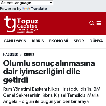
Powered by
Translate
KIBRIS
Lefkoşa Nöbetçi Eczaneler
DÜNYA
Lefkoşa Hava Durumu
CANLI YAYIN
KIBRIS
EKONOMİ
SPOR
DÜNYA
EKONOMİ
Lefkoşa Trafik Yoğunluk Haritası
MAGAZİN
Süper Lig Puan Durumu ve Fikstür
HABERLER
KIBRIS
Olumlu sonuç alınmasına
SAĞLIK
Tüm Manşetler
dair iyimserliğini dile
getirdi
SPOR
Son Dakika Haberleri
Rum Yönetimi Başkanı Nikos Hristodulidis’in, BM
TEKNOLOJİ
Haber Arşivi
Genel Sekreterinin Kıbrıs Kişisel Temsilcisi Maria
Angela Holguin ile bugün yeniden bir araya
TÜRKİYE