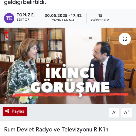
geldiği belirtildi.
TOPUZ E.
30.05.2025 - 17:42
15
EDITÖR
YAYINLANMA
GÖSTERIM
Paylaş
-
+
A
A
Rum Devlet Radyo ve Televizyonu RİK’in