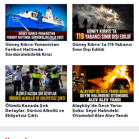
Güney Kıbrıs-Yunanistan
Güney Kıbrıs’ta 119 Yabancı
Feribot Hattında
Sınır Dışı Edildi
Sürdürülebilirlik Krizi
Ölümlü Kazada Şok
Alayköy’de Gece Yarısı
Detaylar: Sürücü Alkollü ve
Şoku: Seyir Halindeki
Ehliyetsiz Çıktı
Otomobil Alev Alev Yandı