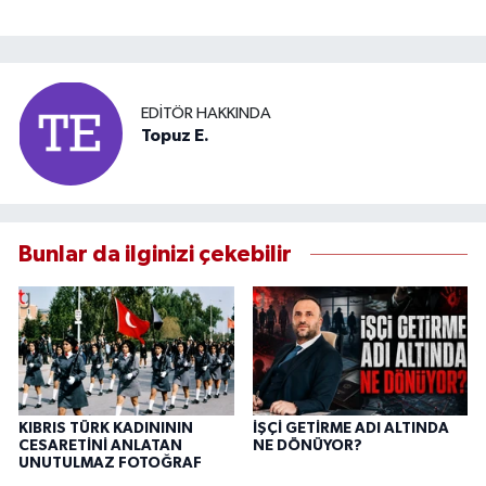
EDITÖR HAKKINDA
Topuz E.
Bunlar da ilginizi çekebilir
KIBRIS TÜRK KADINININ
İŞÇİ GETİRME ADI ALTINDA
CESARETİNİ ANLATAN
NE DÖNÜYOR?
UNUTULMAZ FOTOĞRAF