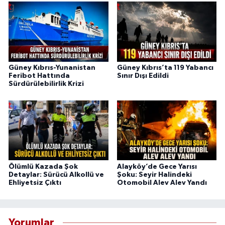
Güney Kıbrıs-Yunanistan
Güney Kıbrıs’ta 119 Yabancı
Feribot Hattında
Sınır Dışı Edildi
Sürdürülebilirlik Krizi
Ölümlü Kazada Şok
Alayköy’de Gece Yarısı
Detaylar: Sürücü Alkollü ve
Şoku: Seyir Halindeki
Ehliyetsiz Çıktı
Otomobil Alev Alev Yandı
Yorumlar