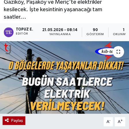
Gaziköy, Paşaköy ve Meriç'te elektrikler
kesilecek. İşte kesintinin yaşanacağı tam
saatler...
TOPUZ E.
21.05.2026 - 08:14
90
1 D
EDITÖR
YAYINLANMA
GÖSTERIM
OKUNMA 
Paylaş
-
+
A
A