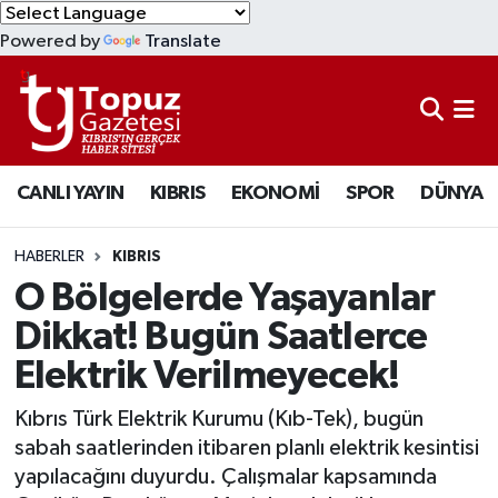
Powered by
Translate
KIBRIS
Lefkoşa Nöbetçi Eczaneler
DÜNYA
Lefkoşa Hava Durumu
CANLI YAYIN
KIBRIS
EKONOMİ
SPOR
DÜNYA
EKONOMİ
Lefkoşa Trafik Yoğunluk Haritası
MAGAZİN
Süper Lig Puan Durumu ve Fikstür
HABERLER
KIBRIS
O Bölgelerde Yaşayanlar
SAĞLIK
Tüm Manşetler
Dikkat! Bugün Saatlerce
Elektrik Verilmeyecek!
SPOR
Son Dakika Haberleri
Kıbrıs Türk Elektrik Kurumu (Kıb-Tek), bugün
TEKNOLOJİ
Haber Arşivi
sabah saatlerinden itibaren planlı elektrik kesintisi
yapılacağını duyurdu. Çalışmalar kapsamında
TÜRKİYE