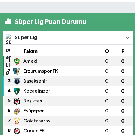
Süper Lig Puan Durumu
Süper Lig
#
Takım
O
P
1
Amed
0
0
2
Erzurumspor FK
0
0
3
Başakşehir
0
0
4
Kocaelispor
0
0
5
Beşiktaş
0
0
6
Eyüpspor
0
0
7
Galatasaray
0
0
8
Çorum FK
0
0