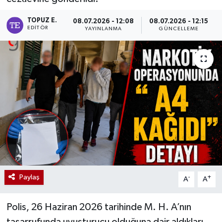
TOPUZ E.
08.07.2026 - 12:08
08.07.2026 - 12:15
EDITÖR
YAYINLANMA
GÜNCELLEME
Paylaş
-
+
A
A
Polis, 26 Haziran 2026 tarihinde M. H. A’nın
tasarrufunda uyuşturucu olduğuna dair aldıkları