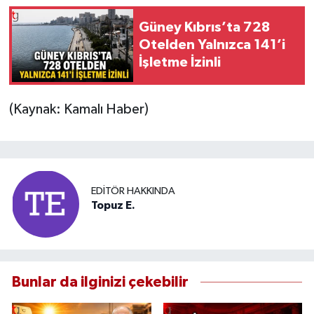
Güney Kıbrıs’ta 728
Otelden Yalnızca 141’i
İşletme İzinli
(Kaynak: Kamalı Haber)
EDITÖR HAKKINDA
Topuz E.
Bunlar da ilginizi çekebilir