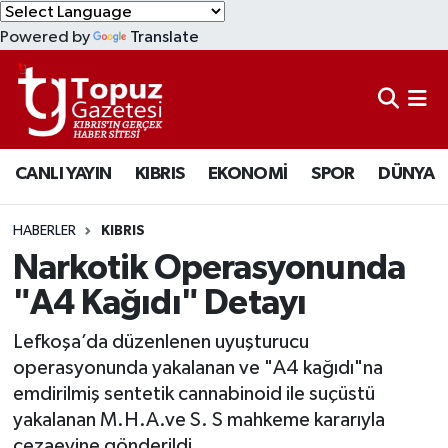
Powered by
Translate
KIBRIS
Lefkoşa Nöbetçi Eczaneler
DÜNYA
Lefkoşa Hava Durumu
CANLI YAYIN
KIBRIS
EKONOMİ
SPOR
DÜNYA
EKONOMİ
Lefkoşa Trafik Yoğunluk Haritası
MAGAZİN
Süper Lig Puan Durumu ve Fikstür
HABERLER
KIBRIS
Narkotik Operasyonunda
SAĞLIK
Tüm Manşetler
"A4 Kağıdı" Detayı
SPOR
Son Dakika Haberleri
Lefkoşa’da düzenlenen uyuşturucu
operasyonunda yakalanan ve "A4 kağıdı"na
TEKNOLOJİ
Haber Arşivi
emdirilmiş sentetik cannabinoid ile suçüstü
yakalanan M.H.A.ve S. S mahkeme kararıyla
TÜRKİYE
cezaevine gönderildi.