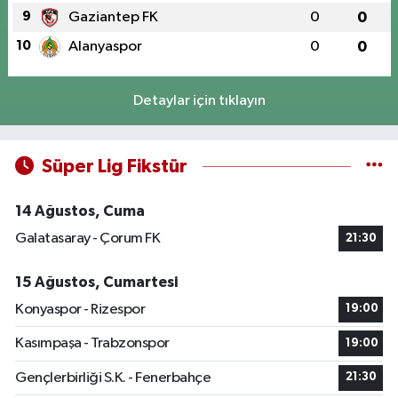
9
Gaziantep FK
0
0
10
Alanyaspor
0
0
Detaylar için tıklayın
Süper Lig Fikstür
14 Ağustos, Cuma
Galatasaray - Çorum FK
21:30
15 Ağustos, Cumartesi
Konyaspor - Rizespor
19:00
Kasımpaşa - Trabzonspor
19:00
Gençlerbirliği S.K. - Fenerbahçe
21:30