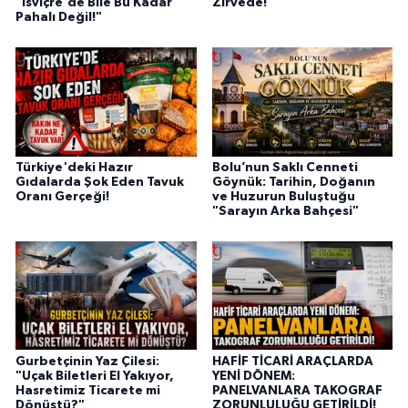
"İsviçre'de Bile Bu Kadar
Zirvede!
Pahalı Değil!"
Türkiye'deki Hazır
Bolu’nun Saklı Cenneti
Gıdalarda Şok Eden Tavuk
Göynük: Tarihin, Doğanın
Oranı Gerçeği!
ve Huzurun Buluştuğu
"Sarayın Arka Bahçesi"
Gurbetçinin Yaz Çilesi:
HAFİF TİCARİ ARAÇLARDA
"Uçak Biletleri El Yakıyor,
YENİ DÖNEM:
Hasretimiz Ticarete mi
PANELVANLARA TAKOGRAF
Dönüştü?"
ZORUNLULUĞU GETİRİLDİ!