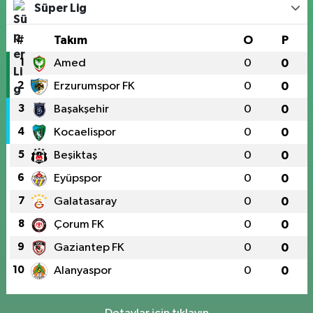
Süper Lig
#
Takım
O
P
1
Amed
0
0
2
Erzurumspor FK
0
0
3
Başakşehir
0
0
4
Kocaelispor
0
0
5
Beşiktaş
0
0
6
Eyüpspor
0
0
7
Galatasaray
0
0
8
Çorum FK
0
0
9
Gaziantep FK
0
0
10
Alanyaspor
0
0