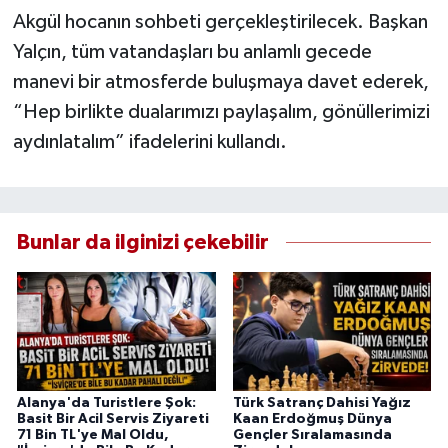
Akgül hocanın sohbeti gerçekleştirilecek. Başkan
Yalçın, tüm vatandaşları bu anlamlı gecede
manevi bir atmosferde buluşmaya davet ederek,
“Hep birlikte dualarımızı paylaşalım, gönüllerimizi
aydınlatalım” ifadelerini kullandı.
Bunlar da ilginizi çekebilir
Alanya'da Turistlere Şok:
Türk Satranç Dahisi Yağız
Basit Bir Acil Servis Ziyareti
Kaan Erdoğmuş Dünya
71 Bin TL'ye Mal Oldu,
Gençler Sıralamasında