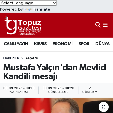
Powered by
Translate
KIBRIS
Lefkoşa Nöbetçi Eczaneler
DÜNYA
Lefkoşa Hava Durumu
CANLI YAYIN
KIBRIS
EKONOMİ
SPOR
DÜNYA
EKONOMİ
Lefkoşa Trafik Yoğunluk Haritası
MAGAZİN
Süper Lig Puan Durumu ve Fikstür
HABERLER
YAŞAM
Mustafa Yalçın'dan Mevlid
SAĞLIK
Tüm Manşetler
Kandili mesajı
SPOR
Son Dakika Haberleri
03.09.2025 - 08:13
03.09.2025 - 08:20
2
YAYINLANMA
GÜNCELLEME
GÖSTERIM
TEKNOLOJİ
Haber Arşivi
TÜRKİYE