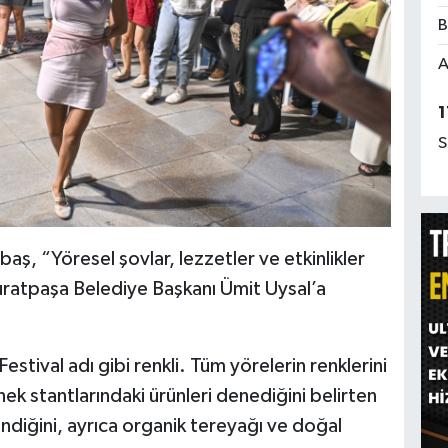
B
A
1
S
aş, “Yöresel şovlar, lezzetler ve etkinlikler
uratpaşa Belediye Başkanı Ümit Uysal’a
estival adı gibi renkli. Tüm yörelerin renklerini
k stantlarındaki ürünleri denediğini belirten
diğini, ayrıca organik tereyağı ve doğal