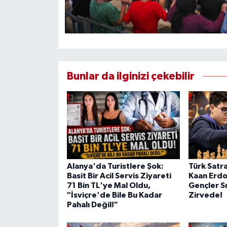
Bunlar da ilginizi çekebilir
Alanya'da Turistlere Şok:
Türk Satra
Basit Bir Acil Servis Ziyareti
Kaan Erd
71 Bin TL'ye Mal Oldu,
Gençler S
"İsviçre'de Bile Bu Kadar
Zirvede!
Pahalı Değil!"