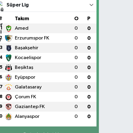
Süper Lig
#
Takım
O
P
1
Amed
0
0
2
Erzurumspor FK
0
0
3
Başakşehir
0
0
4
Kocaelispor
0
0
5
Beşiktaş
0
0
6
Eyüpspor
0
0
7
Galatasaray
0
0
8
Çorum FK
0
0
9
Gaziantep FK
0
0
0
Alanyaspor
0
0