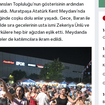
nsları Topluluğu’nun gösterisinin ardından
 aldı. Muratpaşa Atatürk Kent Meydanı’nda
iğinde coşku dolu anlar yaşadı. Gece, Baran ile
de sıra gecelerinin usta ismi Zekeriya Ünlü ve
1
ürkülere hep bir ağızdan eşlik etti. Meydanda
G
er de katılımcılara ikram edildi.
1
K
K
G
G
1
B