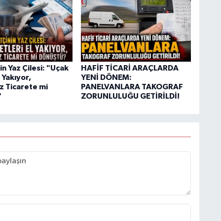
n Yaz Çilesi: "Uçak
HAFİF TİCARİ ARAÇLARDA
l Yakıyor,
YENİ DÖNEM:
z Ticarete mi
PANELVANLARA TAKOGRAF
"
ZORUNLULUĞU GETİRİLDİ!