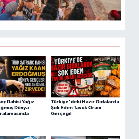
nç Dahisi Yağız
Türkiye'deki Hazır Gıdalarda
oğmuş Dünya
Şok Eden Tavuk Oranı
ıralamasında
Gerçeği!