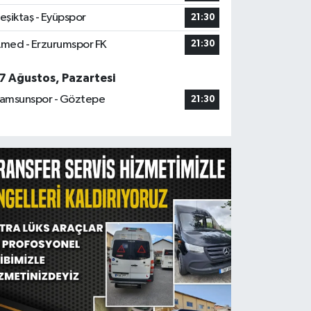
eşiktaş - Eyüpspor
21:30
med - Erzurumspor FK
21:30
7 Ağustos, Pazartesi
amsunspor - Göztepe
21:30