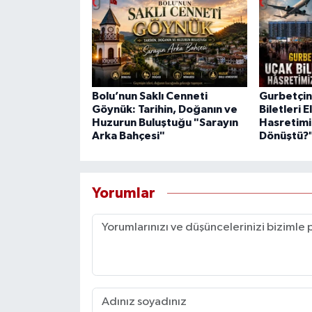
Bolu’nun Saklı Cenneti
Gurbetçini
Göynük: Tarihin, Doğanın ve
Biletleri E
Huzurun Buluştuğu "Sarayın
Hasretimi
Arka Bahçesi"
Dönüştü?
Yorumlar