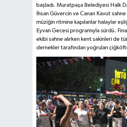
başladı. Muratpaşa Belediyesi Halk Da
İhsan Güvercin ve Canan Kavut sahne
müziğin ritmine kapılanlar halaylar eşl
Eyvan Gecesi programıyla sürdü. Final
ekibi sahne alırken kent sakinleri de t
dernekler tarafından yoğrulan çiğköftel