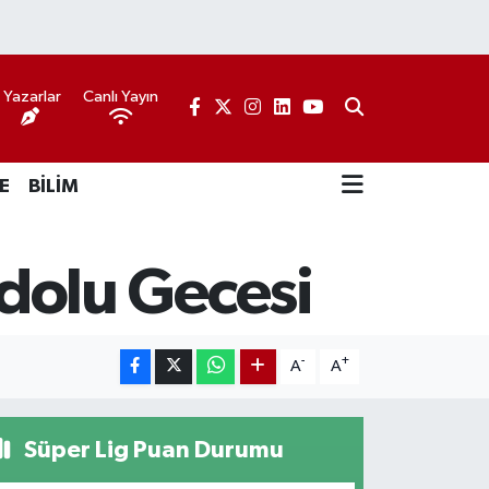
Yazarlar
Canlı Yayın
E
BİLİM
olu Gecesi
-
+
A
A
Süper Lig Puan Durumu