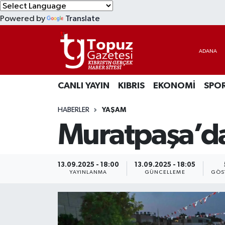
Powered by
Translate
KIBRIS
Lefkoşa Nöbetçi Eczaneler
DÜNYA
Lefkoşa Hava Durumu
CANLI YAYIN
KIBRIS
EKONOMİ
SPO
EKONOMİ
Lefkoşa Trafik Yoğunluk Haritası
HABERLER
YAŞAM
MAGAZİN
Süper Lig Puan Durumu ve Fikstür
Muratpaşa’d
SAĞLIK
Tüm Manşetler
SPOR
Son Dakika Haberleri
13.09.2025 - 18:00
13.09.2025 - 18:05
YAYINLANMA
GÜNCELLEME
GÖS
TEKNOLOJİ
Haber Arşivi
TÜRKİYE