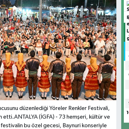
cusunu düzenlediği Yöreler Renkler Festivali,
1
etti.ANTALYA (İGFA) - 73 hemşeri, kültür ve
festivalin bu özel gecesi, Baynuri konseriyle