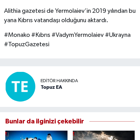
Alithia gazetesi de Yermolaiev’in 2019 yılından bu
yana Kıbrıs vatandaşı olduğunu aktardı.
#Monako #Kıbrıs #VadymYermolaiev #Ukrayna
#TopuzGazetesi
EDITÖR HAKKINDA
Topuz EA
Bunlar da ilginizi çekebilir