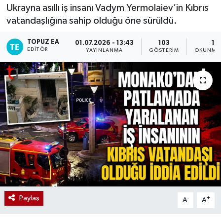
Ukrayna asıllı iş insanı Vadym Yermolaiev’in Kıbrıs
vatandaşlığına sahip olduğu öne sürüldü.
TOPUZ EA
01.07.2026 - 13:43
103
1 
EDITÖR
YAYINLANMA
GÖSTERIM
OKUNMA 
Paylaş
-
+
A
A