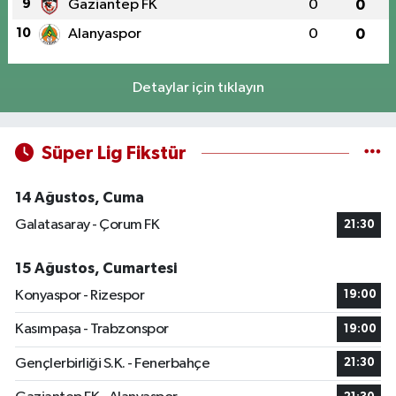
9
Gaziantep FK
0
0
10
Alanyaspor
0
0
Detaylar için tıklayın
Süper Lig Fikstür
14 Ağustos, Cuma
Galatasaray - Çorum FK
21:30
15 Ağustos, Cumartesi
Konyaspor - Rizespor
19:00
Kasımpaşa - Trabzonspor
19:00
Gençlerbirliği S.K. - Fenerbahçe
21:30