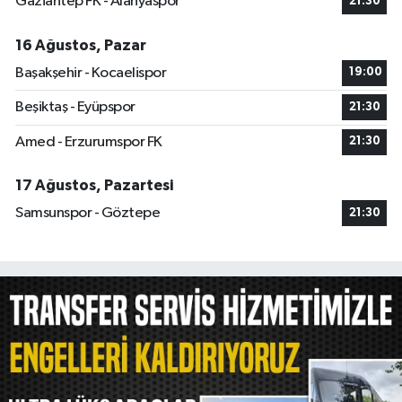
Gaziantep FK - Alanyaspor
21:30
16 Ağustos, Pazar
Başakşehir - Kocaelispor
19:00
Beşiktaş - Eyüpspor
21:30
Amed - Erzurumspor FK
21:30
17 Ağustos, Pazartesi
Samsunspor - Göztepe
21:30