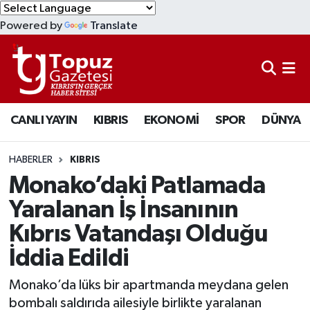
Powered by
Translate
KIBRIS
Lefkoşa Nöbetçi Eczaneler
DÜNYA
Lefkoşa Hava Durumu
CANLI YAYIN
KIBRIS
EKONOMİ
SPOR
DÜNYA
EKONOMİ
Lefkoşa Trafik Yoğunluk Haritası
MAGAZİN
Süper Lig Puan Durumu ve Fikstür
HABERLER
KIBRIS
Monako’daki Patlamada
SAĞLIK
Tüm Manşetler
Yaralanan İş İnsanının
Kıbrıs Vatandaşı Olduğu
SPOR
Son Dakika Haberleri
İddia Edildi
TEKNOLOJİ
Haber Arşivi
Monako’da lüks bir apartmanda meydana gelen
TÜRKİYE
bombalı saldırıda ailesiyle birlikte yaralanan