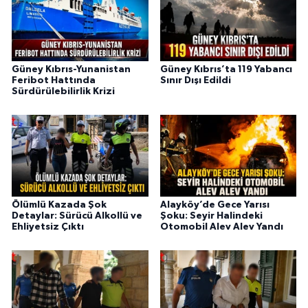
Güney Kıbrıs-Yunanistan
Güney Kıbrıs’ta 119 Yabancı
Feribot Hattında
Sınır Dışı Edildi
Sürdürülebilirlik Krizi
Ölümlü Kazada Şok
Alayköy’de Gece Yarısı
Detaylar: Sürücü Alkollü ve
Şoku: Seyir Halindeki
Ehliyetsiz Çıktı
Otomobil Alev Alev Yandı