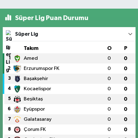
Süper Lig Puan Durumu
Süper Lig
#
Takım
O
P
1
Amed
0
0
2
Erzurumspor FK
0
0
3
Başakşehir
0
0
4
Kocaelispor
0
0
5
Beşiktaş
0
0
6
Eyüpspor
0
0
7
Galatasaray
0
0
8
Çorum FK
0
0