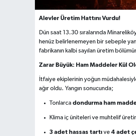
Alevler Üretim Hattını Vurdu!
Dün saat 13.30 sıralarında Minarelik
henüz belirlenemeyen bir sebeple yang
fabrikanın kalbi sayılan üretim bölümünü
Zarar Büyük: Ham Maddeler Kül Ol
İtfaiye ekiplerinin yoğun müdahalesiy
ağır oldu. Yangın sonucunda;
Tonlarca
dondurma ham madde
Klima iç üniteleri ve muhtelif üret
3 adet hassas tartı
ve
4 adet çe