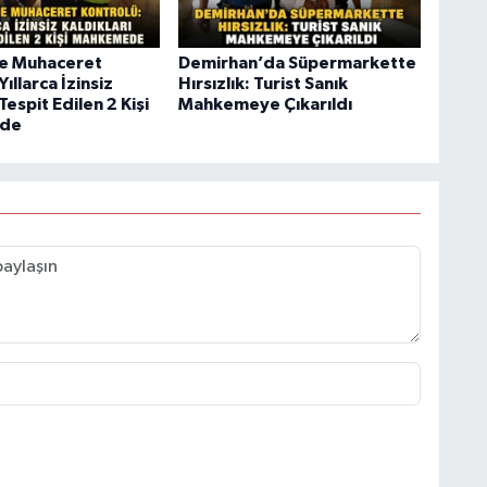
de Muhaceret
Demirhan’da Süpermarkette
Yıllarca İzinsiz
Hırsızlık: Turist Sanık
Tespit Edilen 2 Kişi
Mahkemeye Çıkarıldı
de