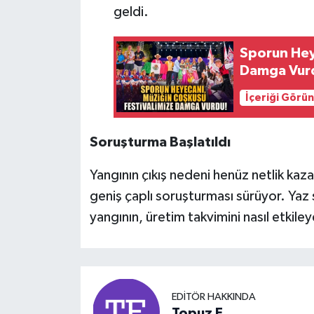
geldi.
Sporun Hey
Damga Vur
İçeriği Görü
Soruşturma Başlatıldı
Yangının çıkış nedeni henüz netlik kazan
geniş çaplı soruşturması sürüyor. Ya
yangının, üretim takvimini nasıl etkil
EDITÖR HAKKINDA
Topuz E.