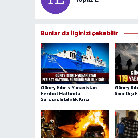
Bunlar da ilginizi çekebilir
Güney Kıbrıs-Yunanistan
Güney Kıb
Feribot Hattında
Sınır Dışı 
Sürdürülebilirlik Krizi