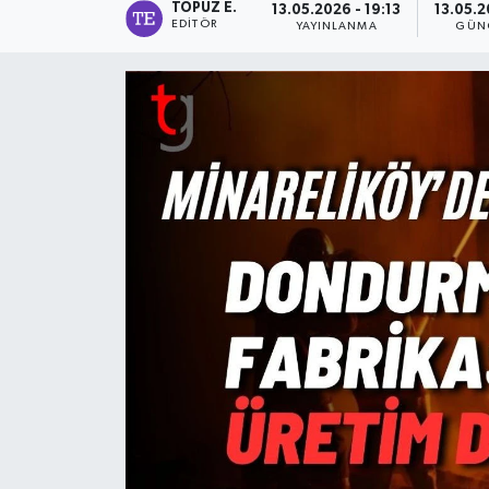
TOPUZ E.
13.05.2026 - 19:13
13.05.2
EDITÖR
YAYINLANMA
GÜN