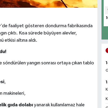
1
öy’de faaliyet gösteren dondurma fabrikasında
ın çıktı. Kısa sürede büyüyen alevler,
 etkisi altına aldı.
du!
le söndürülen yangın sonrası ortaya çıkan tablo
1
G
si
,
1
K
im makineleri,
K
lik gıda dolabı
yanarak kullanılamaz hale