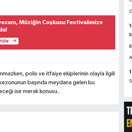
G
G
ecanı, Müziğin Coşkusu Festivalimize
1
du!
B
ntüle
B
A
1
mazken, polis ve itfaiye ekiplerinin olayla ilgili
S
z sezonunun başında meydana gelen bu
eyeceği ise merak konusu.