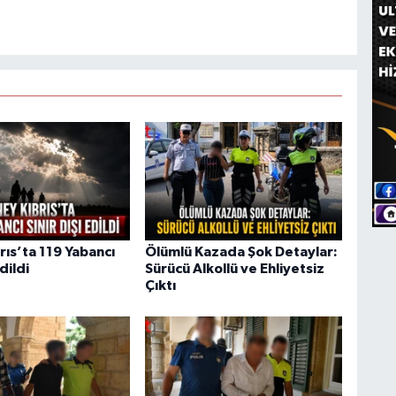
rıs’ta 119 Yabancı
Ölümlü Kazada Şok Detaylar:
Edildi
Sürücü Alkollü ve Ehliyetsiz
Çıktı