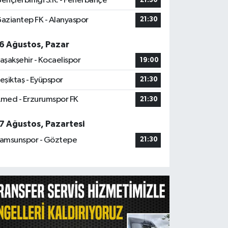
ençlerbirliği S.K. - Fenerbahçe
21:30
aziantep FK - Alanyaspor
21:30
6 Ağustos, Pazar
aşakşehir - Kocaelispor
19:00
eşiktaş - Eyüpspor
21:30
med - Erzurumspor FK
21:30
7 Ağustos, Pazartesi
amsunspor - Göztepe
21:30