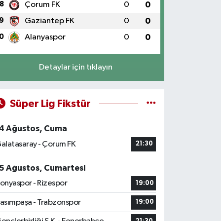
8
Çorum FK
0
0
9
Gaziantep FK
0
0
0
Alanyaspor
0
0
Detaylar için tıklayın
Süper Lig Fikstür
4 Ağustos, Cuma
alatasaray - Çorum FK
21:30
5 Ağustos, Cumartesi
onyaspor - Rizespor
19:00
asımpaşa - Trabzonspor
19:00