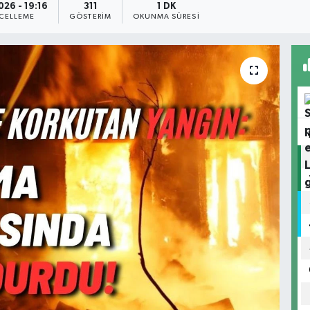
026 - 19:16
311
1 DK
CELLEME
GÖSTERIM
OKUNMA SÜRESI