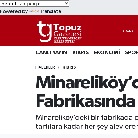
Powered by
Translate
KIBRIS
Lefkoşa Nöbetçi Eczaneler
DÜNYA
Lefkoşa Hava Durumu
CANLI YAYIN
KIBRIS
EKONOMİ
SPO
EKONOMİ
Lefkoşa Trafik Yoğunluk Haritası
HABERLER
KIBRIS
MAGAZİN
Süper Lig Puan Durumu ve Fikstür
Minareliköy’
SAĞLIK
Tüm Manşetler
Fabrikasında
SPOR
Son Dakika Haberleri
Minareliköy’deki bir fabrikad
TEKNOLOJİ
Haber Arşivi
tartılara kadar her şey alevler
TÜRKİYE