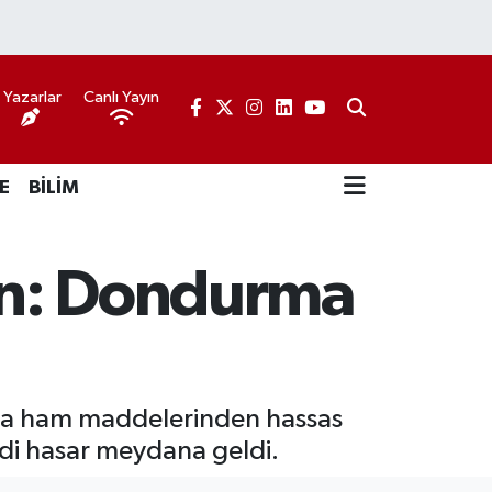
Yazarlar
Canlı Yayın
E
BİLİM
ın: Dondurma
rma ham maddelerinden hassas
ddi hasar meydana geldi.