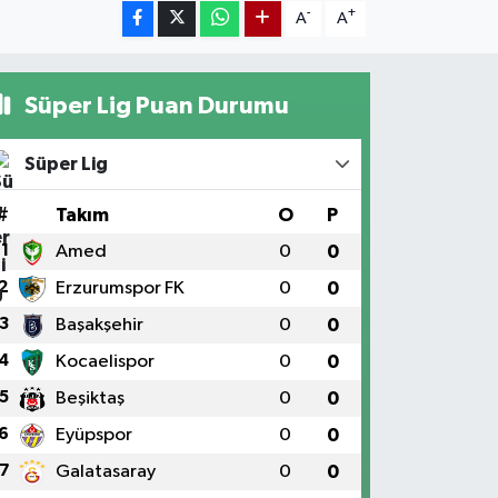
-
+
A
A
Süper Lig Puan Durumu
Süper Lig
#
Takım
O
P
1
Amed
0
0
2
Erzurumspor FK
0
0
3
Başakşehir
0
0
4
Kocaelispor
0
0
5
Beşiktaş
0
0
6
Eyüpspor
0
0
7
Galatasaray
0
0