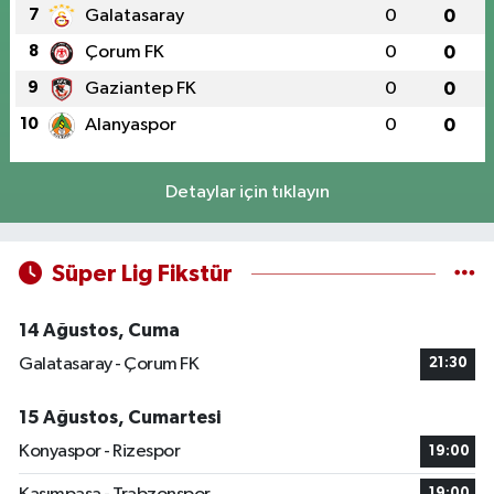
7
Galatasaray
0
0
8
Çorum FK
0
0
9
Gaziantep FK
0
0
10
Alanyaspor
0
0
Detaylar için tıklayın
Süper Lig Fikstür
14 Ağustos, Cuma
Galatasaray - Çorum FK
21:30
15 Ağustos, Cumartesi
Konyaspor - Rizespor
19:00
19:00