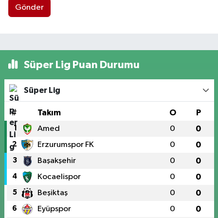
Gönder
Süper Lig Puan Durumu
Süper Lig
#
Takım
O
P
1
Amed
0
0
2
Erzurumspor FK
0
0
3
Başakşehir
0
0
4
Kocaelispor
0
0
5
Beşiktaş
0
0
6
Eyüpspor
0
0