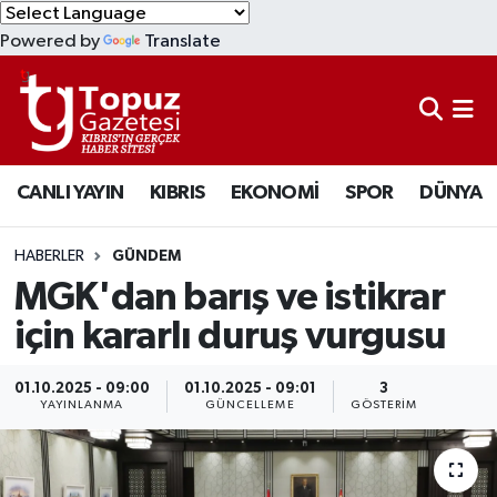
Powered by
Translate
KIBRIS
Lefkoşa Nöbetçi Eczaneler
DÜNYA
Lefkoşa Hava Durumu
CANLI YAYIN
KIBRIS
EKONOMİ
SPOR
DÜNYA
EKONOMİ
Lefkoşa Trafik Yoğunluk Haritası
MAGAZİN
Süper Lig Puan Durumu ve Fikstür
HABERLER
GÜNDEM
MGK'dan barış ve istikrar
SAĞLIK
Tüm Manşetler
için kararlı duruş vurgusu
SPOR
Son Dakika Haberleri
01.10.2025 - 09:00
01.10.2025 - 09:01
3
YAYINLANMA
GÜNCELLEME
GÖSTERIM
TEKNOLOJİ
Haber Arşivi
TÜRKİYE