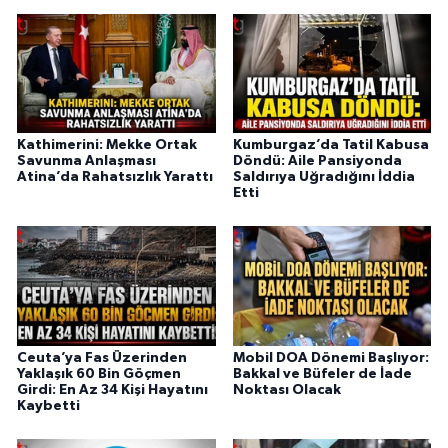
Kathimerini: Mekke Ortak
Kumburgaz’da Tatil Kabusa
Savunma Anlaşması
Döndü: Aile Pansiyonda
Atina’da Rahatsızlık Yarattı
Saldırıya Uğradığını İddia
Etti
Ceuta’ya Fas Üzerinden
Mobil DOA Dönemi Başlıyor:
Yaklaşık 60 Bin Göçmen
Bakkal ve Büfeler de İade
Girdi: En Az 34 Kişi Hayatını
Noktası Olacak
Kaybetti