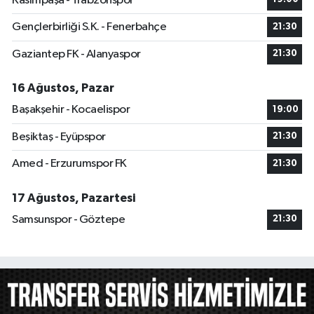
Kasımpaşa - Trabzonspor
Gençlerbirliği S.K. - Fenerbahçe
21:30
Gaziantep FK - Alanyaspor
21:30
16 Ağustos, Pazar
Başakşehir - Kocaelispor
19:00
Beşiktaş - Eyüpspor
21:30
Amed - Erzurumspor FK
21:30
17 Ağustos, Pazartesi
Samsunspor - Göztepe
21:30