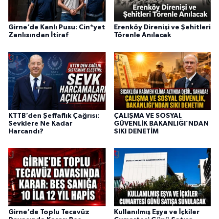
Girne’de Kanlı Pusu: Cin*yet
Erenköy Direnişi ve Şehitleri
Zanlısından İtiraf
Törenle Anılacak
KTTB’den Şeffaflık Çağrısı:
ÇALIŞMA VE SOSYAL
Sevklere Ne Kadar
GÜVENLİK BAKANLIĞI’NDAN
Harcandı?
SIKI DENETİM
Girne’de Toplu Tecavüz
Kullanılmış Eşya ve İçkiler