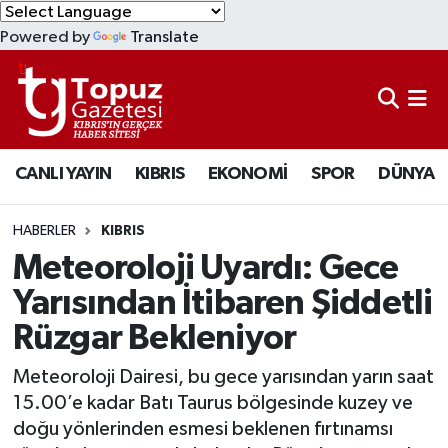
Powered by
Translate
KIBRIS
Lefkoşa Nöbetçi Eczaneler
DÜNYA
Lefkoşa Hava Durumu
CANLI YAYIN
KIBRIS
EKONOMİ
SPOR
DÜNYA
EKONOMİ
Lefkoşa Trafik Yoğunluk Haritası
MAGAZİN
Süper Lig Puan Durumu ve Fikstür
HABERLER
KIBRIS
Meteoroloji Uyardı: Gece
SAĞLIK
Tüm Manşetler
Yarısından İtibaren Şiddetli
Rüzgar Bekleniyor
SPOR
Son Dakika Haberleri
Meteoroloji Dairesi, bu gece yarısından yarın saat
TEKNOLOJİ
Haber Arşivi
15.00’e kadar Batı Taurus bölgesinde kuzey ve
doğu yönlerinden esmesi beklenen fırtınamsı
TÜRKİYE