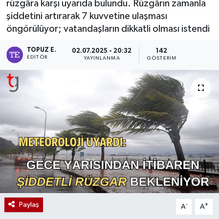
rüzgâra karşı uyarıda bulundu. Rüzgârın zamanla
şiddetini artırarak 7 kuvvetine ulaşması
öngörülüyor; vatandaşların dikkatli olması istendi
TOPUZ E.
02.07.2025 - 20:32
142
EDITÖR
YAYINLANMA
GÖSTERIM
Paylaş
-
+
A
A