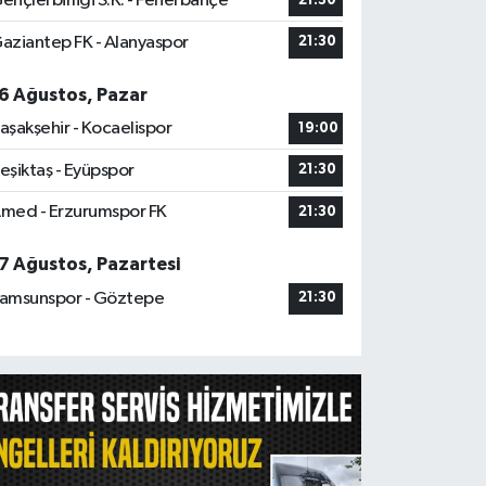
ençlerbirliği S.K. - Fenerbahçe
21:30
aziantep FK - Alanyaspor
21:30
6 Ağustos, Pazar
aşakşehir - Kocaelispor
19:00
eşiktaş - Eyüpspor
21:30
med - Erzurumspor FK
21:30
7 Ağustos, Pazartesi
amsunspor - Göztepe
21:30