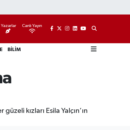
Yazarlar
Canlı Yayın
E
BİLİM
na
 güzeli kızları Esila Yalçın’ın