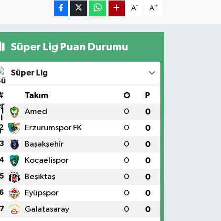
-
+
A
A
Süper Lig Puan Durumu
Süper Lig
#
Takım
O
P
1
Amed
0
0
2
Erzurumspor FK
0
0
3
Başakşehir
0
0
4
Kocaelispor
0
0
5
Beşiktaş
0
0
6
Eyüpspor
0
0
7
Galatasaray
0
0