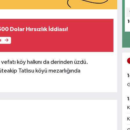
1
00 Dolar Hırsızlık İddiası!
e
 vefatı köy halkını da derinden üzdü.
eakip Tatlısu köyü mezarlığında
1
G
1
K
K