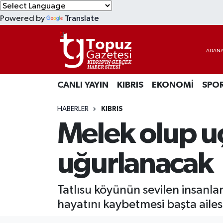
Powered by
Translate
KIBRIS
Lefkoşa Nöbetçi Eczaneler
DÜNYA
Lefkoşa Hava Durumu
CANLI YAYIN
KIBRIS
EKONOMİ
SPO
EKONOMİ
Lefkoşa Trafik Yoğunluk Haritası
HABERLER
KIBRIS
MAGAZİN
Süper Lig Puan Durumu ve Fikstür
Melek olup u
SAĞLIK
Tüm Manşetler
uğurlanacak
SPOR
Son Dakika Haberleri
Tatlısu köyünün sevilen insanları
TEKNOLOJİ
Haber Arşivi
hayatını kaybetmesi başta aile
TÜRKİYE