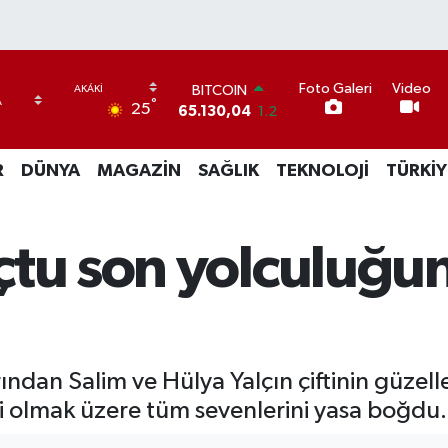
Foto Galeri
Video
BITCOIN
°
25
65.130,04
1.2
DOLAR
47,7106
0.17
R
DÜNYA
MAGAZİN
SAĞLIK
TEKNOLOJİ
TÜRKİY
EURO
55,1652
0.27
STERLİN
64,4046
0.35
çtu son yolculuğu
GRAM ALTIN
6618.49
2.12
BİST100
13.773
-19
ndan Salim ve Hülya Yalçın çiftinin güzeller
si olmak üzere tüm sevenlerini yasa boğdu.