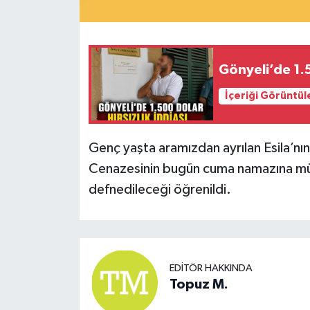
Gönyeli’de 1.5
İçeriği Görüntül
Genç yaşta aramızdan ayrılan Esila’nın
Cenazesinin bugün cuma namazına müt
defnedileceği öğrenildi.
EDITÖR HAKKINDA
Topuz M.