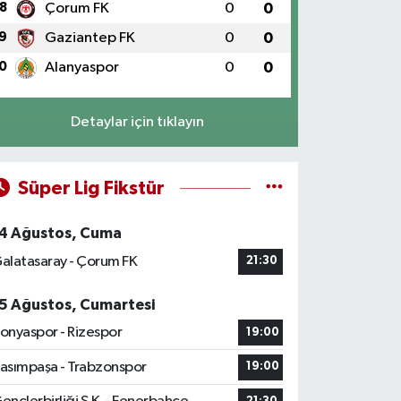
8
Çorum FK
0
0
9
Gaziantep FK
0
0
0
Alanyaspor
0
0
Detaylar için tıklayın
Süper Lig Fikstür
4 Ağustos, Cuma
alatasaray - Çorum FK
21:30
5 Ağustos, Cumartesi
onyaspor - Rizespor
19:00
asımpaşa - Trabzonspor
19:00