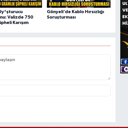
Uy*şturucu
Gönyeli’de Kablo Hırsızlığı
u: Valizde 750
Soruşturması
üpheli Karışım