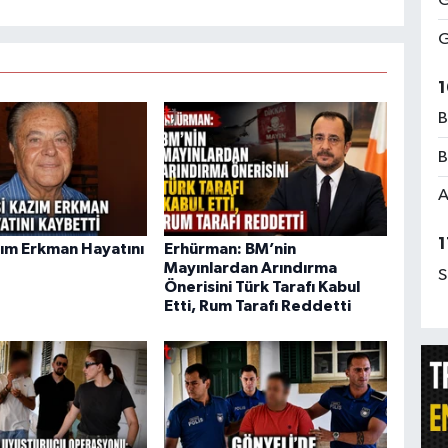
G
G
1
B
B
A
1
ım Erkman Hayatını
Erhürman: BM’nin
Mayınlardan Arındırma
S
Önerisini Türk Tarafı Kabul
Etti, Rum Tarafı Reddetti