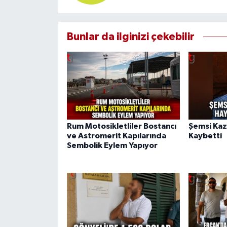
Bunlar da ilginizi çekebilir
Rum Motosikletliler Bostancı
Şemsi Kaz
ve Astromerit Kapılarında
Kaybetti
Sembolik Eylem Yapıyor