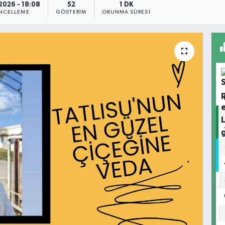
2026 - 18:08
52
1 DK
NCELLEME
GÖSTERIM
OKUNMA SÜRESI