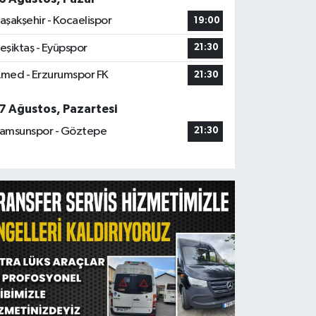
aşakşehir - Kocaelispor
19:00
eşiktaş - Eyüpspor
21:30
med - Erzurumspor FK
21:30
7 Ağustos, Pazartesi
amsunspor - Göztepe
21:30