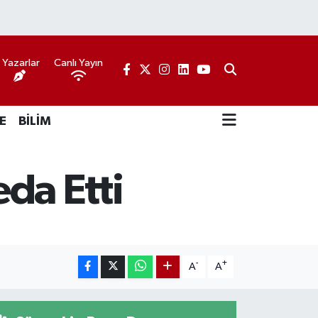
Yazarlar
Canlı Yayın
E
BİLİM
da Etti
-
+
A
A