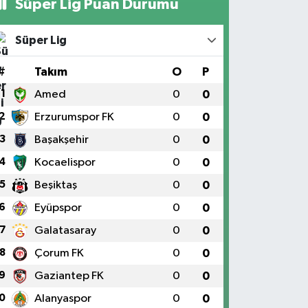
Süper Lig Puan Durumu
Süper Lig
#
Takım
O
P
1
Amed
0
0
2
Erzurumspor FK
0
0
3
Başakşehir
0
0
4
Kocaelispor
0
0
5
Beşiktaş
0
0
6
Eyüpspor
0
0
7
Galatasaray
0
0
8
Çorum FK
0
0
9
Gaziantep FK
0
0
0
Alanyaspor
0
0