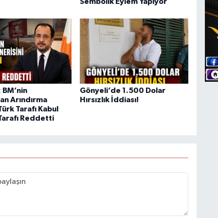
Sembolik Eylem Yapıyor
 BM’nin
Gönyeli’de 1.500 Dolar
an Arındırma
Hırsızlık İddiası!
Türk Tarafı Kabul
Tarafı Reddetti