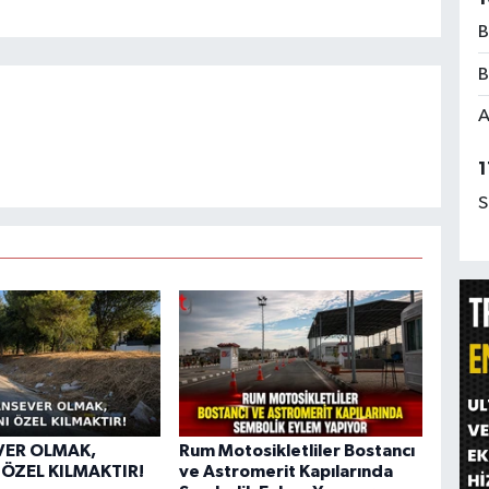
B
B
A
1
S
VER OLMAK,
Rum Motosikletliler Bostancı
 ÖZEL KILMAKTIR!
ve Astromerit Kapılarında