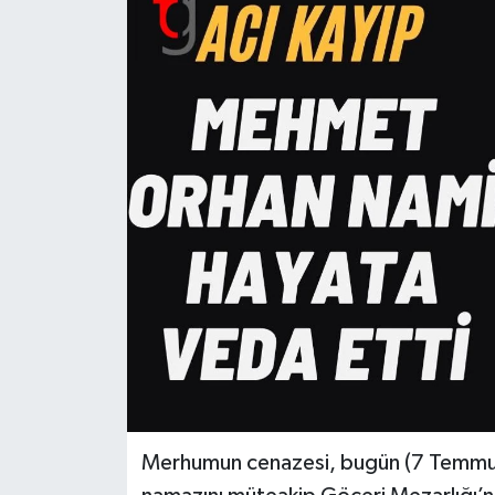
Merhumun cenazesi, bugün (7 Temmuz 