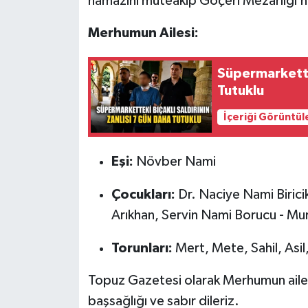
namazını müteakip Göçeri Mezarlığı’n
Merhumun Ailesi:
Süpermarkettek
Tutuklu
İçeriği Görüntül
Eşi:
Növber Nami
Çocukları:
Dr. Naciye Nami Biricik
Arıkhan, Servin Nami Borucu - Mu
Torunları:
Mert, Mete, Sahil, Asi
Topuz Gazetesi olarak Merhumun ailes
başsağlığı ve sabır dileriz.