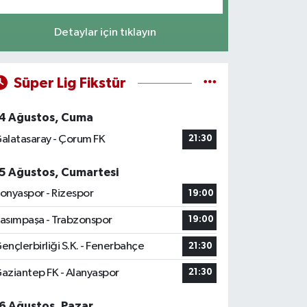
Detaylar için tıklayın
Süper Lig Fikstür
4 Ağustos, Cuma
alatasaray - Çorum FK
21:30
5 Ağustos, Cumartesi
onyaspor - Rizespor
19:00
asımpaşa - Trabzonspor
19:00
ençlerbirliği S.K. - Fenerbahçe
21:30
aziantep FK - Alanyaspor
21:30
6 Ağustos, Pazar