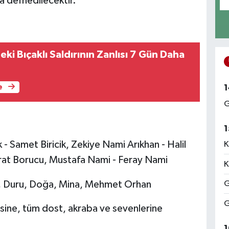
a defnedilecektir.
i Bıçaklı Saldırının Zanlısı 7 Gün Daha
e
1
G
1
 - Samet Biricik, Zekiye Nami Arıkhan - Halil
K
rat Borucu, Mustafa Nami - Feray Nami
K
l, Duru, Doğa, Mina, Mehmet Orhan
G
G
ine, tüm dost, akraba ve sevenlerine
1