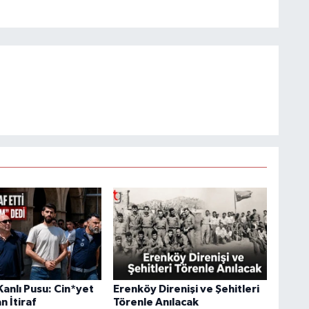
anlı Pusu: Cin*yet
Erenköy Direnişi ve Şehitleri
n İtiraf
Törenle Anılacak