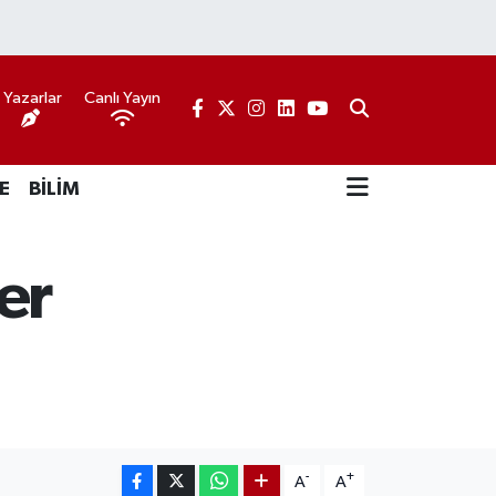
Yazarlar
Canlı Yayın
E
BİLİM
er
-
+
A
A