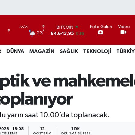
Foto Galeri
Video
BITCOIN
°
23
64.643,95
0.16
DOLAR
47,6704
0
R
DÜNYA
MAGAZİN
SAĞLIK
TEKNOLOJİ
TÜRKİY
EURO
55,0406
-0.08
STERLİN
64,2143
0
 optik ve mahkemel
GRAM ALTIN
6500.87
0.12
BİST100
oplanıyor
13.799
70
u yarın saat 10.00’da toplanacak.
2026 - 18:08
12
1 DK
NCELLEME
GÖSTERIM
OKUNMA SÜRESI