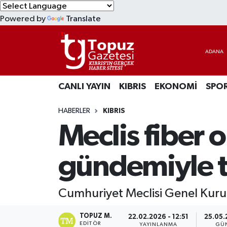
Powered by
Translate
KIBRIS
Lefkoşa Nöbetçi Eczaneler
DÜNYA
Lefkoşa Hava Durumu
CANLI YAYIN
KIBRIS
EKONOMİ
SPO
EKONOMİ
Lefkoşa Trafik Yoğunluk Haritası
HABERLER
KIBRIS
MAGAZİN
Süper Lig Puan Durumu ve Fikstür
Meclis fiber
SAĞLIK
Tüm Manşetler
gündemiyle t
SPOR
Son Dakika Haberleri
Cumhuriyet Meclisi Genel Kurul
TEKNOLOJİ
Haber Arşivi
TOPUZ M.
22.02.2026 - 12:51
25.05.
TÜRKİYE
EDITÖR
YAYINLANMA
GÜ