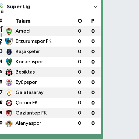
Süper Lig
#
Takım
O
P
1
Amed
0
0
2
Erzurumspor FK
0
0
3
Başakşehir
0
0
4
Kocaelispor
0
0
5
Beşiktaş
0
0
6
Eyüpspor
0
0
7
Galatasaray
0
0
8
Çorum FK
0
0
9
Gaziantep FK
0
0
0
Alanyaspor
0
0