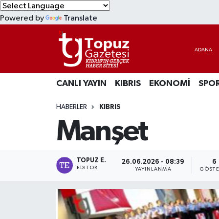
Powered by
Translate
KIBRIS
Lefkoşa Nöbetçi Eczaneler
DÜNYA
Lefkoşa Hava Durumu
CANLI YAYIN
KIBRIS
EKONOMİ
SPO
EKONOMİ
Lefkoşa Trafik Yoğunluk Haritası
HABERLER
KIBRIS
MAGAZİN
Süper Lig Puan Durumu ve Fikstür
Manşet
SAĞLIK
Tüm Manşetler
SPOR
Son Dakika Haberleri
TOPUZ E.
26.06.2026 - 08:39
6
EDITÖR
YAYINLANMA
GÖSTE
TEKNOLOJİ
Haber Arşivi
TÜRKİYE