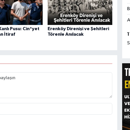
B
A
anlı Pusu: Cin*yet
Erenköy Direnişi ve Şehitleri
1
n İtiraf
Törenle Anılacak
S