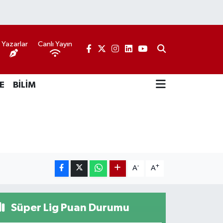
Yazarlar
Canlı Yayın
E
BİLİM
-
+
A
A
Süper Lig Puan Durumu