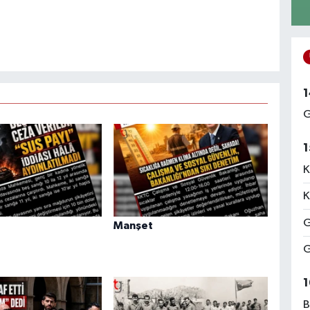
1
G
1
K
K
G
Manşet
G
1
B