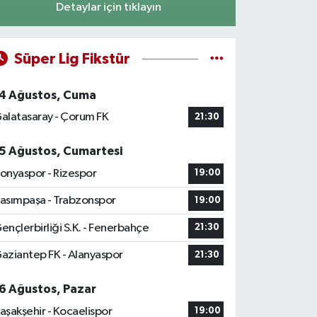
Detaylar için tıklayın
Süper Lig Fikstür
4 Ağustos, Cuma
alatasaray - Çorum FK
21:30
5 Ağustos, Cumartesi
onyaspor - Rizespor
19:00
asımpaşa - Trabzonspor
19:00
ençlerbirliği S.K. - Fenerbahçe
21:30
aziantep FK - Alanyaspor
21:30
6 Ağustos, Pazar
aşakşehir - Kocaelispor
19:00