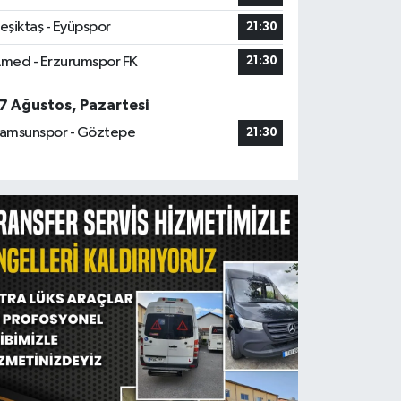
eşiktaş - Eyüpspor
21:30
med - Erzurumspor FK
21:30
7 Ağustos, Pazartesi
amsunspor - Göztepe
21:30