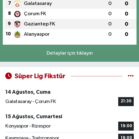
7
Galatasaray
0
0
8
Çorum FK
0
0
9
Gaziantep FK
0
0
10
Alanyaspor
0
0
Detaylar için tıklayın
Süper Lig Fikstür
14 Ağustos, Cuma
Galatasaray - Çorum FK
21:30
15 Ağustos, Cumartesi
Konyaspor - Rizespor
19:00
Kasımpaşa - Trabzonspor
19:00