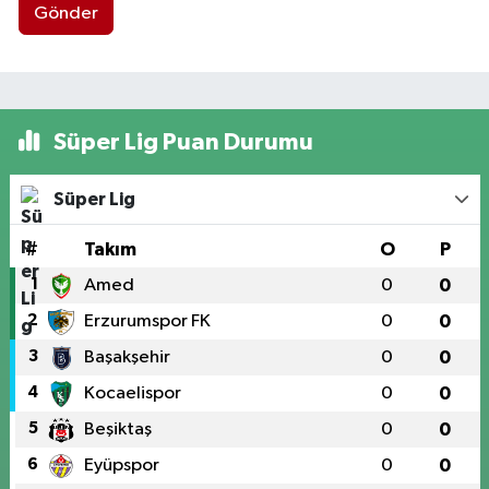
Gönder
Süper Lig Puan Durumu
Süper Lig
#
Takım
O
P
1
Amed
0
0
2
Erzurumspor FK
0
0
3
Başakşehir
0
0
4
Kocaelispor
0
0
5
Beşiktaş
0
0
6
Eyüpspor
0
0