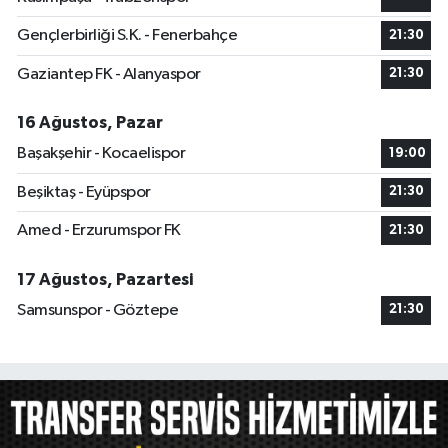
Gençlerbirliği S.K. - Fenerbahçe
21:30
Gaziantep FK - Alanyaspor
21:30
16 Ağustos, Pazar
Başakşehir - Kocaelispor
19:00
Beşiktaş - Eyüpspor
21:30
Amed - Erzurumspor FK
21:30
17 Ağustos, Pazartesi
Samsunspor - Göztepe
21:30