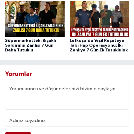
Süpermarketteki Bıçaklı
Lefkoşa’da Yeşil Reçeteye
Saldırının Zanlısı 7 Gün
Tabi Hap Operasyonu: İki
Daha Tutuklu
Zanlıya 7 Gün Ek Tutukluluk
Yorumlar