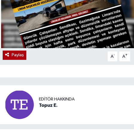
Paylaş
-
+
A
A
EDITÖR HAKKINDA
Topuz E.