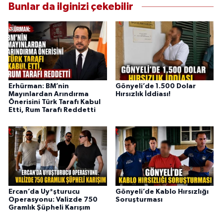
Bunlar da ilginizi çekebilir
Erhürman: BM’nin
Gönyeli’de 1.500 Dolar
Mayınlardan Arındırma
Hırsızlık İddiası!
Önerisini Türk Tarafı Kabul
Etti, Rum Tarafı Reddetti
Ercan’da Uy*şturucu
Gönyeli’de Kablo Hırsızlığı
Operasyonu: Valizde 750
Soruşturması
Gramlık Şüpheli Karışım