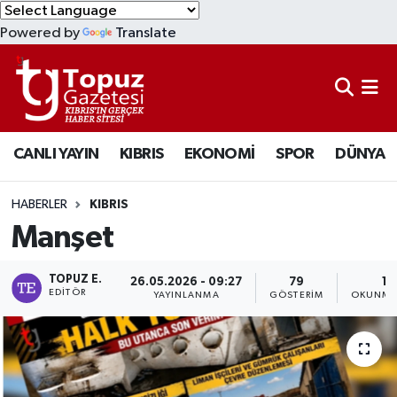
Powered by
Translate
KIBRIS
Lefkoşa Nöbetçi Eczaneler
DÜNYA
Lefkoşa Hava Durumu
CANLI YAYIN
KIBRIS
EKONOMİ
SPOR
DÜNYA
EKONOMİ
Lefkoşa Trafik Yoğunluk Haritası
MAGAZİN
Süper Lig Puan Durumu ve Fikstür
HABERLER
KIBRIS
Manşet
SAĞLIK
Tüm Manşetler
TOPUZ E.
26.05.2026 - 09:27
79
1 
SPOR
Son Dakika Haberleri
EDITÖR
YAYINLANMA
GÖSTERIM
OKUNMA 
TEKNOLOJİ
Haber Arşivi
TÜRKİYE