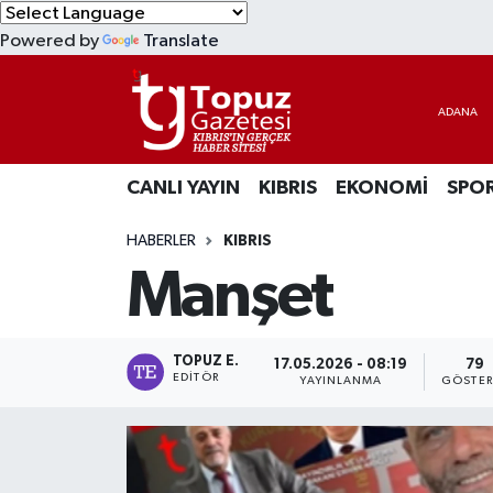
Powered by
Translate
KIBRIS
Lefkoşa Nöbetçi Eczaneler
DÜNYA
Lefkoşa Hava Durumu
CANLI YAYIN
KIBRIS
EKONOMİ
SPO
EKONOMİ
Lefkoşa Trafik Yoğunluk Haritası
HABERLER
KIBRIS
MAGAZİN
Süper Lig Puan Durumu ve Fikstür
Manşet
SAĞLIK
Tüm Manşetler
SPOR
Son Dakika Haberleri
TOPUZ E.
17.05.2026 - 08:19
79
EDITÖR
YAYINLANMA
GÖSTER
TEKNOLOJİ
Haber Arşivi
TÜRKİYE