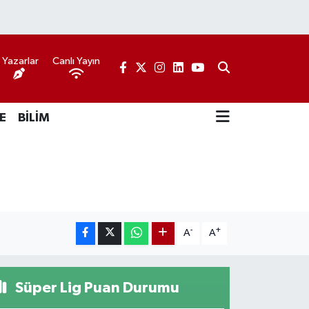
Yazarlar
Canlı Yayın
E
BİLİM
-
+
A
A
Süper Lig Puan Durumu