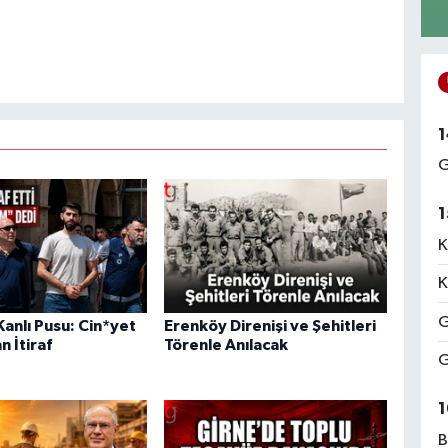
1
G
1
K
K
G
anlı Pusu: Cin*yet
Erenköy Direnişi ve Şehitleri
n İtiraf
Törenle Anılacak
G
1
B