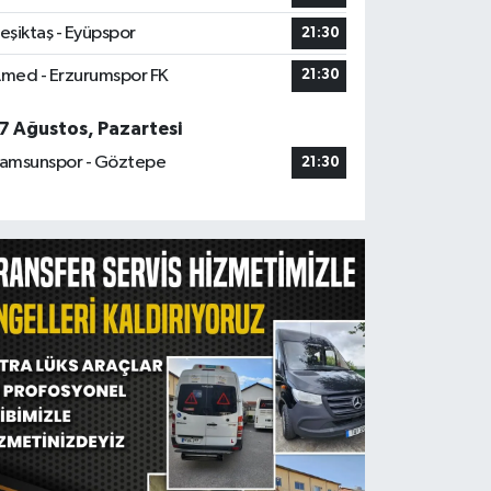
eşiktaş - Eyüpspor
21:30
med - Erzurumspor FK
21:30
7 Ağustos, Pazartesi
amsunspor - Göztepe
21:30