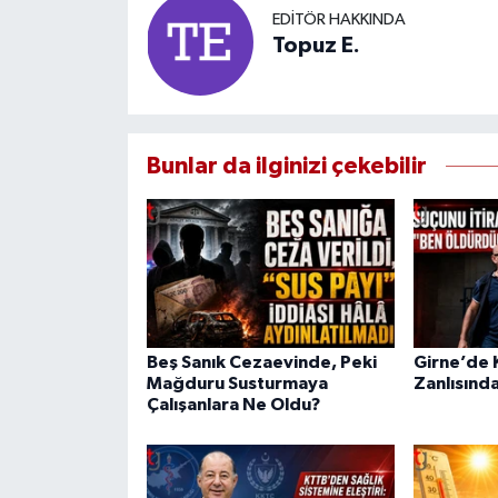
EDITÖR HAKKINDA
Topuz E.
Bunlar da ilginizi çekebilir
Beş Sanık Cezaevinde, Peki
Girne’de K
Mağduru Susturmaya
Zanlısında
Çalışanlara Ne Oldu?