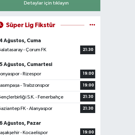
Detaylar için tıklayın
Süper Lig Fikstür
4 Ağustos, Cuma
alatasaray - Çorum FK
21:30
5 Ağustos, Cumartesi
onyaspor - Rizespor
19:00
asımpaşa - Trabzonspor
19:00
ençlerbirliği S.K. - Fenerbahçe
21:30
aziantep FK - Alanyaspor
21:30
6 Ağustos, Pazar
aşakşehir - Kocaelispor
19:00