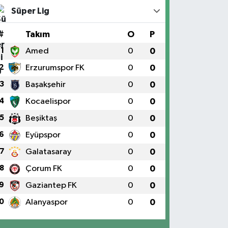
Süper Lig
#
Takım
O
P
1
Amed
0
0
2
Erzurumspor FK
0
0
3
Başakşehir
0
0
4
Kocaelispor
0
0
5
Beşiktaş
0
0
6
Eyüpspor
0
0
7
Galatasaray
0
0
8
Çorum FK
0
0
9
Gaziantep FK
0
0
0
Alanyaspor
0
0