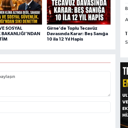
B
A
VE SOSYAL
Girne’de Toplu Tecavüz
1
 BAKANLIĞI’NDAN
Davasında Karar: Beş Sanığa
ETİM
10 ila 12 Yıl Hapis
S