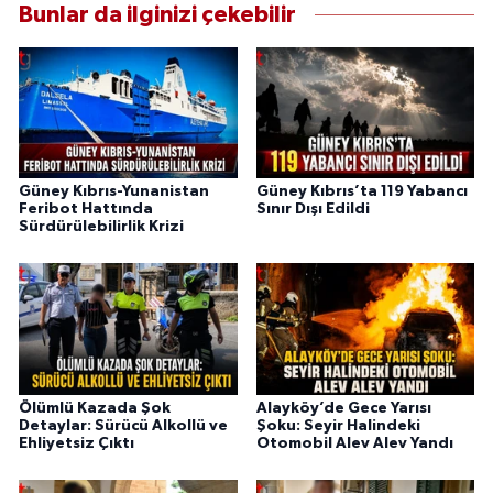
Bunlar da ilginizi çekebilir
Güney Kıbrıs-Yunanistan
Güney Kıbrıs’ta 119 Yabancı
Feribot Hattında
Sınır Dışı Edildi
Sürdürülebilirlik Krizi
Ölümlü Kazada Şok
Alayköy’de Gece Yarısı
Detaylar: Sürücü Alkollü ve
Şoku: Seyir Halindeki
Ehliyetsiz Çıktı
Otomobil Alev Alev Yandı