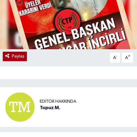
Paylaş
-
+
A
A
EDITÖR HAKKINDA
Topuz M.