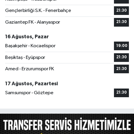
Gençlerbirliği S.K. - Fenerbahçe
21:30
Gaziantep FK - Alanyaspor
21:30
16 Ağustos, Pazar
Başakşehir - Kocaelispor
19:00
Beşiktaş - Eyüpspor
21:30
Amed - Erzurumspor FK
21:30
17 Ağustos, Pazartesi
Samsunspor - Göztepe
21:30