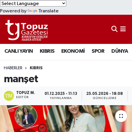
Powered by
Translate
KIBRIS
Lefkoşa Nöbetçi Eczaneler
DÜNYA
Lefkoşa Hava Durumu
CANLI YAYIN
KIBRIS
EKONOMİ
SPOR
DÜNYA
EKONOMİ
Lefkoşa Trafik Yoğunluk Haritası
MAGAZİN
Süper Lig Puan Durumu ve Fikstür
HABERLER
KIBRIS
manşet
SAĞLIK
Tüm Manşetler
TOPUZ M.
01.12.2025 - 11:13
25.05.2026 - 18:08
SPOR
Son Dakika Haberleri
EDITÖR
YAYINLANMA
GÜNCELLEME
TEKNOLOJİ
Haber Arşivi
TÜRKİYE