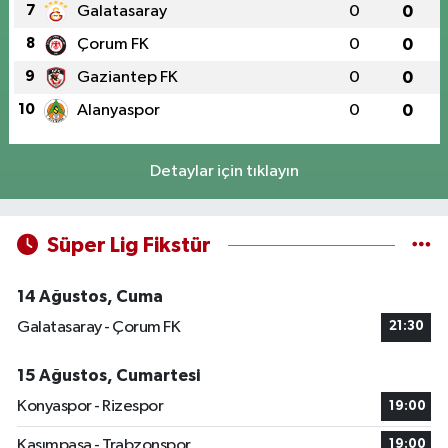
7
Galatasaray
0
0
8
Çorum FK
0
0
9
Gaziantep FK
0
0
10
Alanyaspor
0
0
Detaylar için tıklayın
Süper Lig Fikstür
14 Ağustos, Cuma
Galatasaray - Çorum FK
21:30
15 Ağustos, Cumartesi
Konyaspor - Rizespor
19:00
Kasımpaşa - Trabzonspor
19:00