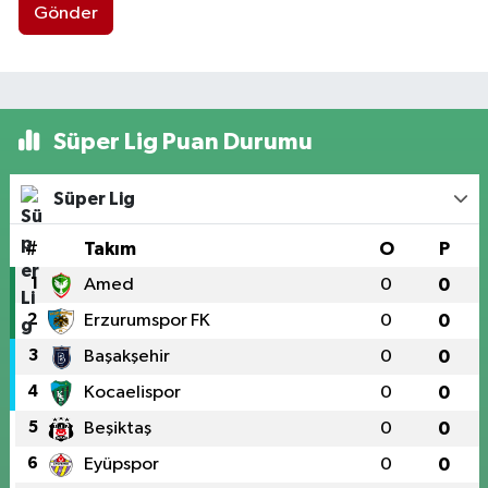
Gönder
Süper Lig Puan Durumu
Süper Lig
#
Takım
O
P
1
Amed
0
0
2
Erzurumspor FK
0
0
3
Başakşehir
0
0
4
Kocaelispor
0
0
5
Beşiktaş
0
0
6
Eyüpspor
0
0