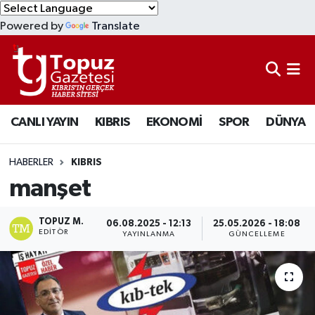
Powered by
Translate
KIBRIS
Lefkoşa Nöbetçi Eczaneler
DÜNYA
Lefkoşa Hava Durumu
CANLI YAYIN
KIBRIS
EKONOMİ
SPOR
DÜNYA
EKONOMİ
Lefkoşa Trafik Yoğunluk Haritası
MAGAZİN
Süper Lig Puan Durumu ve Fikstür
HABERLER
KIBRIS
manşet
SAĞLIK
Tüm Manşetler
TOPUZ M.
06.08.2025 - 12:13
25.05.2026 - 18:08
SPOR
Son Dakika Haberleri
EDITÖR
YAYINLANMA
GÜNCELLEME
TEKNOLOJİ
Haber Arşivi
TÜRKİYE