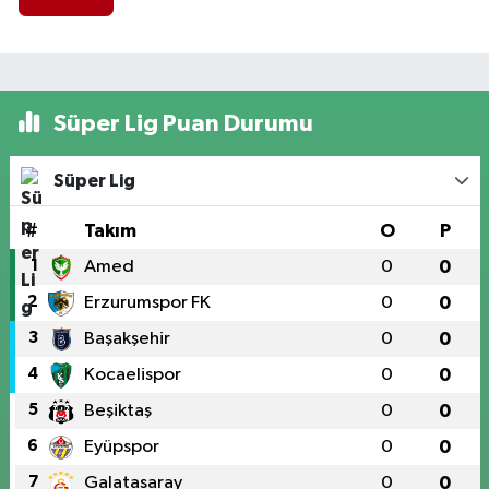
Süper Lig Puan Durumu
Süper Lig
#
Takım
O
P
1
Amed
0
0
2
Erzurumspor FK
0
0
3
Başakşehir
0
0
4
Kocaelispor
0
0
5
Beşiktaş
0
0
6
Eyüpspor
0
0
7
Galatasaray
0
0