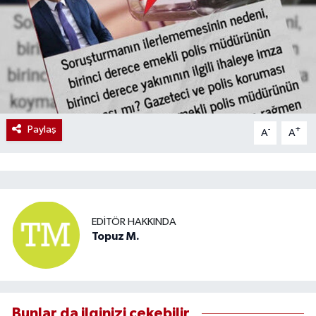
Paylaş
-
+
A
A
EDITÖR HAKKINDA
Topuz M.
Bunlar da ilginizi çekebilir