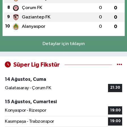
8
Çorum FK
0
0
9
Gaziantep FK
0
0
10
Alanyaspor
0
0
Detaylar için tıklayın
Süper Lig Fikstür
14 Ağustos, Cuma
Galatasaray - Çorum FK
21:30
15 Ağustos, Cumartesi
Konyaspor - Rizespor
19:00
Kasımpaşa - Trabzonspor
19:00