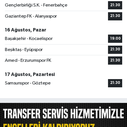
Gençlerbirliği S.K. - Fenerbahçe
21:30
Gaziantep FK - Alanyaspor
21:30
16 Ağustos, Pazar
Başakşehir - Kocaelispor
19:00
Beşiktaş - Eyüpspor
21:30
Amed - Erzurumspor FK
21:30
17 Ağustos, Pazartesi
Samsunspor - Göztepe
21:30