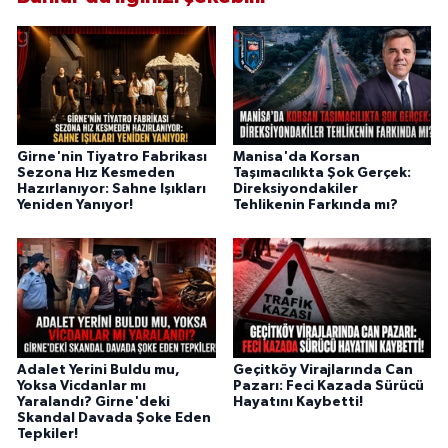
Girne'nin Tiyatro Fabrikası
Manisa'da Korsan
Sezona Hız Kesmeden
Taşımacılıkta Şok Gerçek:
Hazırlanıyor: Sahne Işıkları
Direksiyondakiler
Yeniden Yanıyor!
Tehlikenin Farkında mı?
Adalet Yerini Buldu mu,
Geçitköy Virajlarında Can
Yoksa Vicdanlar mı
Pazarı: Feci Kazada Sürücü
Yaralandı? Girne'deki
Hayatını Kaybetti!
Skandal Davada Şoke Eden
Tepkiler!