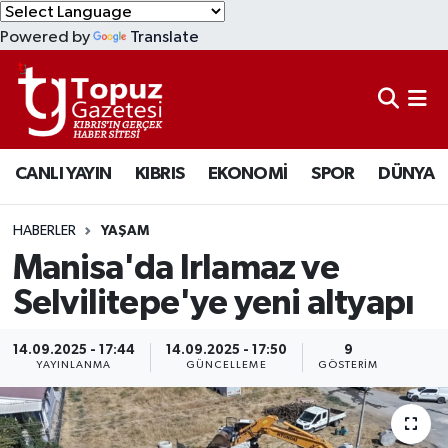
Powered by
Translate
KIBRIS
Lefkoşa Nöbetçi Eczaneler
DÜNYA
Lefkoşa Hava Durumu
CANLI YAYIN
KIBRIS
EKONOMİ
SPOR
DÜNYA
EKONOMİ
Lefkoşa Trafik Yoğunluk Haritası
MAGAZİN
Süper Lig Puan Durumu ve Fikstür
HABERLER
YAŞAM
Manisa'da Irlamaz ve
SAĞLIK
Tüm Manşetler
Selvilitepe'ye yeni altyapı
SPOR
Son Dakika Haberleri
14.09.2025 - 17:44
14.09.2025 - 17:50
9
YAYINLANMA
GÜNCELLEME
GÖSTERIM
TEKNOLOJİ
Haber Arşivi
TÜRKİYE