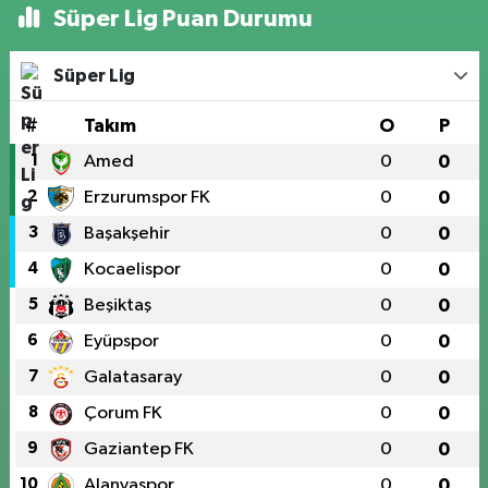
Süper Lig Puan Durumu
Süper Lig
#
Takım
O
P
1
Amed
0
0
2
Erzurumspor FK
0
0
3
Başakşehir
0
0
4
Kocaelispor
0
0
5
Beşiktaş
0
0
6
Eyüpspor
0
0
7
Galatasaray
0
0
8
Çorum FK
0
0
9
Gaziantep FK
0
0
10
Alanyaspor
0
0