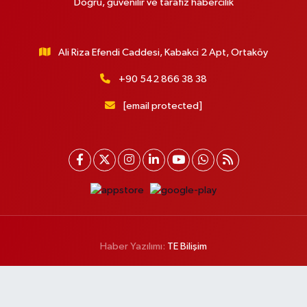
Doğru, güvenilir ve tarafız habercilik
Ali Riza Efendi Caddesi, Kabakci 2 Apt, Ortaköy
+90 542 866 38 38
[email protected]
Haber Yazılımı:
TE Bilişim