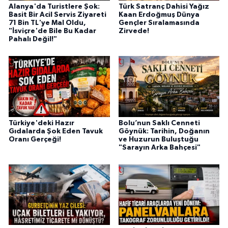
Alanya'da Turistlere Şok:
Türk Satranç Dahisi Yağız
Basit Bir Acil Servis Ziyareti
Kaan Erdoğmuş Dünya
71 Bin TL'ye Mal Oldu,
Gençler Sıralamasında
"İsviçre'de Bile Bu Kadar
Zirvede!
Pahalı Değil!"
Türkiye'deki Hazır
Bolu’nun Saklı Cenneti
Gıdalarda Şok Eden Tavuk
Göynük: Tarihin, Doğanın
Oranı Gerçeği!
ve Huzurun Buluştuğu
"Sarayın Arka Bahçesi"