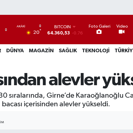
Foto Galeri
Video
BITCOIN
°
20
64.360,53
-0.76
DOLAR
47,7143
0.16
R
DÜNYA
MAGAZİN
SAĞLIK
TEKNOLOJİ
TÜRKİY
EURO
55,0317
-0.02
STERLİN
64,2463
0.07
ından alevler yük
GRAM ALTIN
6574.81
1.44
BİST100
30 sıralarında, Girne’de Karaoğlanoğlu Ca
13.799
70
bacası içerisinden alevler yükseldi.
IM