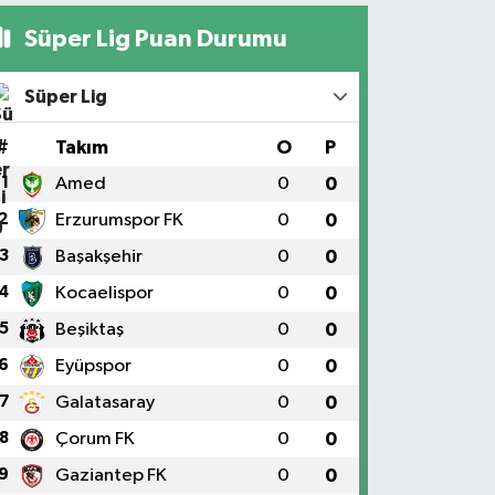
Süper Lig Puan Durumu
Süper Lig
#
Takım
O
P
1
Amed
0
0
2
Erzurumspor FK
0
0
3
Başakşehir
0
0
4
Kocaelispor
0
0
5
Beşiktaş
0
0
6
Eyüpspor
0
0
7
Galatasaray
0
0
8
Çorum FK
0
0
9
Gaziantep FK
0
0