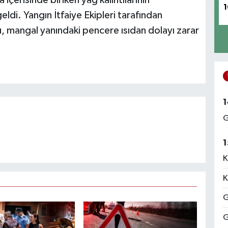
1
di. Yangın İtfaiye Ekipleri tarafından
, mangal yanındaki pencere ısıdan dolayı zarar
1
G
1
K
K
G
G