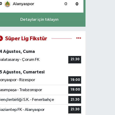
0
Alanyaspor
0
0
Detaylar için tıklayın
Süper Lig Fikstür
4 Ağustos, Cuma
alatasaray - Çorum FK
21:30
5 Ağustos, Cumartesi
onyaspor - Rizespor
19:00
asımpaşa - Trabzonspor
19:00
ençlerbirliği S.K. - Fenerbahçe
21:30
aziantep FK - Alanyaspor
21:30