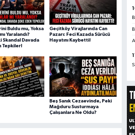
1
B
rini Buldu mu, Yoksa
Geçitköy Virajlarında Can
B
mı Yaralandı?
Pazarı: Feci Kazada Sürücü
i Skandal Davada
Hayatını Kaybetti!
A
 Tepkiler!
1
S
Beş Sanık Cezaevinde, Peki
Mağduru Susturmaya
Çalışanlara Ne Oldu?