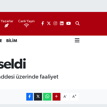
Yazarlar
Canlı Yayın
E
BİLİM
seldi
ddesi üzerinde faaliyet
-
+
A
A