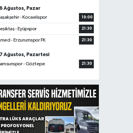
6 Ağustos, Pazar
aşakşehir - Kocaelispor
19:00
eşiktaş - Eyüpspor
21:30
med - Erzurumspor FK
21:30
7 Ağustos, Pazartesi
amsunspor - Göztepe
21:30