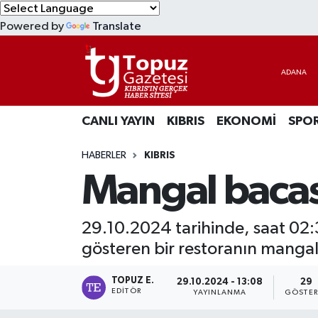
Powered by
Translate
KIBRIS
Lefkoşa Nöbetçi Eczaneler
DÜNYA
Lefkoşa Hava Durumu
CANLI YAYIN
KIBRIS
EKONOMİ
SPO
EKONOMİ
Lefkoşa Trafik Yoğunluk Haritası
HABERLER
KIBRIS
MAGAZİN
Süper Lig Puan Durumu ve Fikstür
Mangal bacas
SAĞLIK
Tüm Manşetler
29.10.2024 tarihinde, saat 02:
SPOR
Son Dakika Haberleri
gösteren bir restoranın mangal 
TEKNOLOJİ
Haber Arşivi
TOPUZ E.
29.10.2024 - 13:08
29
EDITÖR
YAYINLANMA
GÖSTER
TÜRKİYE