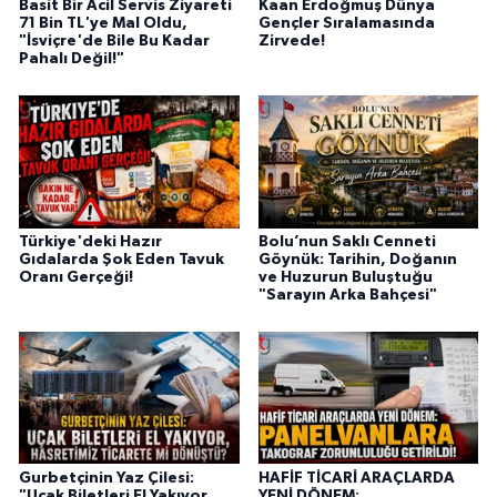
Basit Bir Acil Servis Ziyareti
Kaan Erdoğmuş Dünya
71 Bin TL'ye Mal Oldu,
Gençler Sıralamasında
"İsviçre'de Bile Bu Kadar
Zirvede!
Pahalı Değil!"
Türkiye'deki Hazır
Bolu’nun Saklı Cenneti
Gıdalarda Şok Eden Tavuk
Göynük: Tarihin, Doğanın
Oranı Gerçeği!
ve Huzurun Buluştuğu
"Sarayın Arka Bahçesi"
Gurbetçinin Yaz Çilesi:
HAFİF TİCARİ ARAÇLARDA
"Uçak Biletleri El Yakıyor,
YENİ DÖNEM: