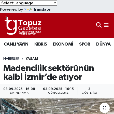
Powered by
Translate
KIBRIS
Lefkoşa Nöbetçi Eczaneler
DÜNYA
Lefkoşa Hava Durumu
CANLI YAYIN
KIBRIS
EKONOMİ
SPOR
DÜNYA
EKONOMİ
Lefkoşa Trafik Yoğunluk Haritası
MAGAZİN
Süper Lig Puan Durumu ve Fikstür
HABERLER
YAŞAM
Madencilik sektörünün
SAĞLIK
Tüm Manşetler
kalbi İzmir’de atıyor
SPOR
Son Dakika Haberleri
03.09.2025 - 16:08
03.09.2025 - 16:15
3
YAYINLANMA
GÜNCELLEME
GÖSTERIM
TEKNOLOJİ
Haber Arşivi
TÜRKİYE