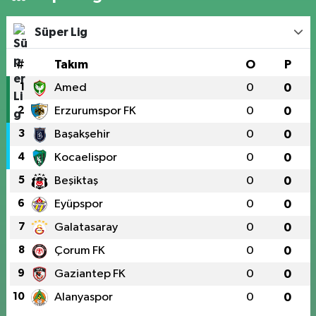
Süper Lig
#
Takım
O
P
1
Amed
0
0
2
Erzurumspor FK
0
0
3
Başakşehir
0
0
4
Kocaelispor
0
0
5
Beşiktaş
0
0
6
Eyüpspor
0
0
7
Galatasaray
0
0
8
Çorum FK
0
0
9
Gaziantep FK
0
0
10
Alanyaspor
0
0