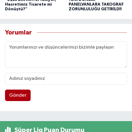
Hasretimiz Ticarete mi
PANELVANLARA TAKOGRAF
Dönüştü?"
ZORUNLULUĞU GETİRİLDİ!
Yorumlar
Gönder
Süper Lig Puan Durumu