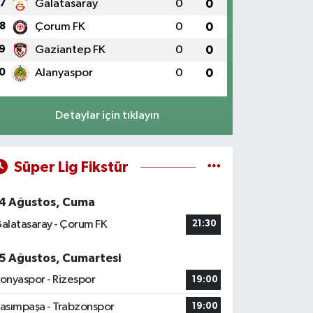
7
Galatasaray
0
0
8
Çorum FK
0
0
9
Gaziantep FK
0
0
0
Alanyaspor
0
0
Detaylar için tıklayın
Süper Lig Fikstür
4 Ağustos, Cuma
alatasaray - Çorum FK
21:30
5 Ağustos, Cumartesi
onyaspor - Rizespor
19:00
asımpaşa - Trabzonspor
19:00