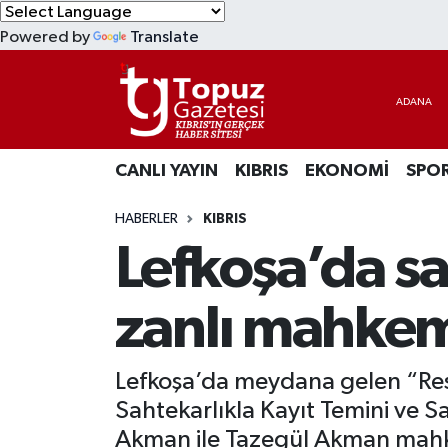
Powered by
Translate
KIBRIS
Lefkoşa Nöbetçi Eczaneler
DÜNYA
Lefkoşa Hava Durumu
CANLI YAYIN
KIBRIS
EKONOMİ
SPO
EKONOMİ
Lefkoşa Trafik Yoğunluk Haritası
HABERLER
KIBRIS
MAGAZİN
Süper Lig Puan Durumu ve Fikstür
Lefkoşa’da sa
SAĞLIK
Tüm Manşetler
zanlı mahkem
SPOR
Son Dakika Haberleri
Lefkoşa’da meydana gelen “Re
TEKNOLOJİ
Haber Arşivi
Sahtekarlıkla Kayıt Temini ve 
TÜRKİYE
Akman ile Tazegül Akman mahk