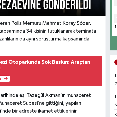
 veren Polis Memuru Mehmet Koray Sözer,
1
kapsamında 34 kişinin tutuklanarak teminata
 zanlıların da aynı soruşturma kapsamında
kezi Otoparkında Şok Baskın: Araçtan
!
1
e
G
tarihinde eşi Tazegül Akman’ın muhaceret
1
aceret Şubesi’ne gittiğini, yapılan
K
i’nde bir adreste ikamet ettiklerinin
K