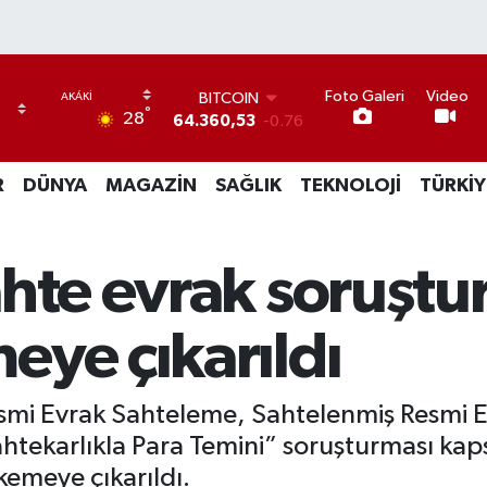
BITCOIN
Foto Galeri
Video
64.360,53
-0.76
°
28
DOLAR
47,7069
0.17
EURO
R
DÜNYA
MAGAZİN
SAĞLIK
TEKNOLOJİ
TÜRKİY
55,0265
0.01
STERLİN
64,1897
0.02
GRAM ALTIN
hte evrak soruştu
6574.81
1.44
BİST100
eye çıkarıldı
13.887
64
smi Evrak Sahteleme, Sahtelenmiş Resmi 
Sahtekarlıkla Para Temini” soruşturması k
emeye çıkarıldı.