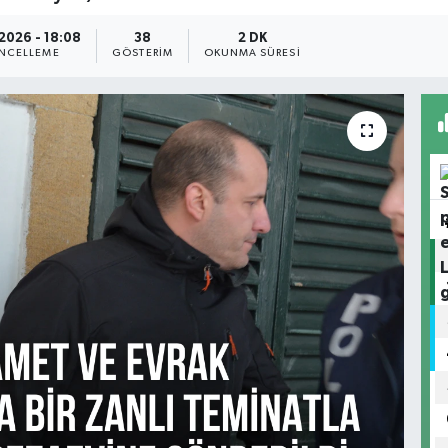
2026 - 18:08
38
2 DK
NCELLEME
GÖSTERIM
OKUNMA SÜRESI