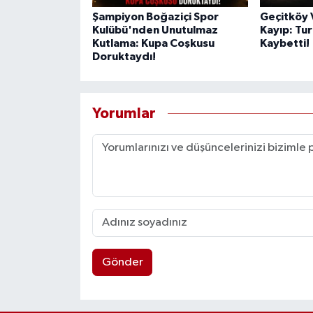
Şampiyon Boğaziçi Spor
Geçitköy V
Kulübü'nden Unutulmaz
Kayıp: Tur
Kutlama: Kupa Coşkusu
Kaybetti!
Doruktaydı!
Yorumlar
Gönder