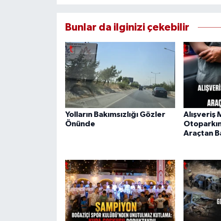
Bunlar da ilginizi çekebilir
Yolların Bakımsızlığı Gözler
Alışveriş
Önünde
Otoparkın
Araçtan Ba