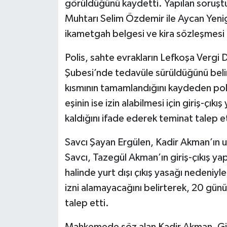
görüldüğünü kaydetti. Yapılan soruşt
Muhtarı Selim Özdemir ile Aycan Yeni
ikametgah belgesi ve kira sözleşmesi te
Polis, sahte evrakların Lefkoşa Vergi 
Şubesi’nde tedavüle sürüldüğünü belirt
kısmının tamamlandığını kaydeden poli
eşinin ise izin alabilmesi için giriş-çık
kaldığını ifade ederek teminat talep et
Savcı Şayan Ergülen, Kadir Akman’ın u
Savcı, Tazegül Akman’ın giriş-çıkış ya
halinde yurt dışı çıkış yasağı nedeniy
izni alamayacağını belirterek, 20 gü
talep etti.
Mahkemede söz alan Kadir Akman, Girn