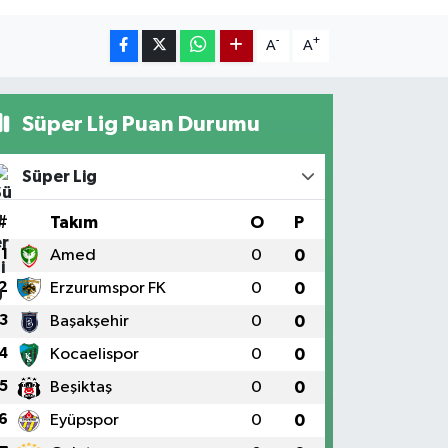
-
+
A
A
Süper Lig Puan Durumu
Süper Lig
#
Takım
O
P
1
Amed
0
0
2
Erzurumspor FK
0
0
3
Başakşehir
0
0
4
Kocaelispor
0
0
5
Beşiktaş
0
0
6
Eyüpspor
0
0