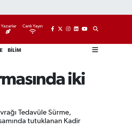
Yazarlar
Canlı Yayın
E
BİLİM
rmasında iki
Evrağı Tedavüle Sürme,
apsamında tutuklanan Kadir