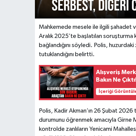
Mahkemede mesele ile ilgili şahadet
Aralık 2025’te başlatılan soruşturma 
bağlandığını söyledi. Polis, huzurdaki
tutuklandığını belirtti.
Alışveriş Mer
Bakın Ne Çıktı
İçeriği Görüntül
Polis, Kadir Akman’ın 26 Şubat 2026 
durumunu öğrenmek amacıyla Girne Muh
kontrolde zanlıların Yenicami Mahalles