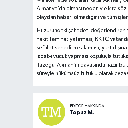
Almanya’da olması nedeniyle kira sözl
olaydan haberi olmadığını ve tüm işlem
Huzurundaki şahadeti değerlendiren Y
nakit teminat yatırması, KKTC vatanda
kefalet senedi imzalaması, yurt dışına 
ispat-ı vücut yapması koşuluyla tutuks
Tazegül Akman’ın davasında hazır bu
süreyle hükümsüz tutuklu olarak ceza
EDITÖR HAKKINDA
Topuz M.