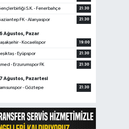
ençlerbirliği S.K. - Fenerbahçe
21:30
aziantep FK - Alanyaspor
21:30
6 Ağustos, Pazar
aşakşehir - Kocaelispor
19:00
eşiktaş - Eyüpspor
21:30
med - Erzurumspor FK
21:30
7 Ağustos, Pazartesi
amsunspor - Göztepe
21:30