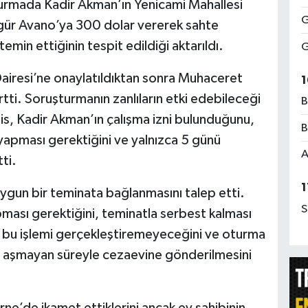
urmada Kadir Akman’ın Yenicami Mahallesi
G
gür Avano’ya 300 dolar vererek sahte
min ettiğinin tespit edildiği aktarıldı.
G
Dairesi’ne onaylatıldıktan sonra Muhaceret
1
ti. Soruşturmanın zanlıların etki edebileceği
B
s, Kadir Akman’ın çalışma izni bulunduğunu,
B
ış yapması gerektiğini ve yalnızca 5 günü
A
ti.
1
ygun bir teminata bağlanmasını talep etti.
S
pması gerektiğini, teminatla serbest kalması
le bu işlemi gerçekleştiremeyeceğini ve oturma
nü aşmayan süreyle cezaevine gönderilmesini
e’de ikamet ettiklerini ancak ev sahibinin