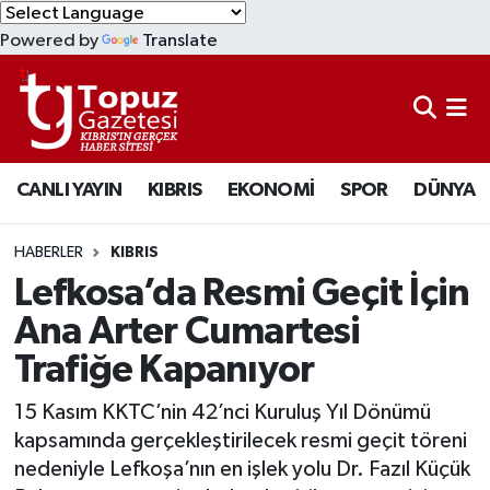
Powered by
Translate
KIBRIS
Lefkoşa Nöbetçi Eczaneler
DÜNYA
Lefkoşa Hava Durumu
CANLI YAYIN
KIBRIS
EKONOMİ
SPOR
DÜNYA
EKONOMİ
Lefkoşa Trafik Yoğunluk Haritası
MAGAZİN
Süper Lig Puan Durumu ve Fikstür
HABERLER
KIBRIS
Lefkosa’da Resmi Geçit İçin
SAĞLIK
Tüm Manşetler
Ana Arter Cumartesi
Trafiğe Kapanıyor
SPOR
Son Dakika Haberleri
15 Kasım KKTC’nin 42’nci Kuruluş Yıl Dönümü
TEKNOLOJİ
Haber Arşivi
kapsamında gerçekleştirilecek resmi geçit töreni
nedeniyle Lefkoşa’nın en işlek yolu Dr. Fazıl Küçük
TÜRKİYE