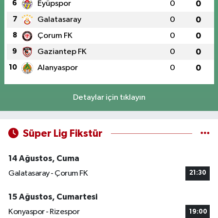
6
Eyüpspor
0
0
7
Galatasaray
0
0
8
Çorum FK
0
0
9
Gaziantep FK
0
0
10
Alanyaspor
0
0
Detaylar için tıklayın
Süper Lig Fikstür
14 Ağustos, Cuma
Galatasaray - Çorum FK
21:30
15 Ağustos, Cumartesi
Konyaspor - Rizespor
19:00