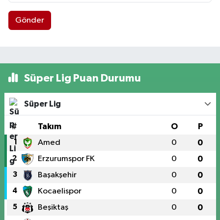
Gönder
Süper Lig Puan Durumu
Süper Lig
#
Takım
O
P
1
Amed
0
0
2
Erzurumspor FK
0
0
3
Başakşehir
0
0
4
Kocaelispor
0
0
5
Beşiktaş
0
0