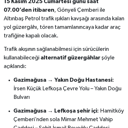
15 Kasım 2025 Cumartesi günü saat
07.00’den itibaren
, Gönyeli Çemberi ile
Altınbaş Petrol trafik ışıkları kavşağı arasında kalan
yol güzergâhı, tören tamamlanıncaya kadar araç
trafiğine kapalı olacak.
Trafik akışının sağlanabilmesi için sürücülerin
kullanabileceği
alternatif güzergâhlar
şöyle
açıklandı:
Gazimağusa → Yakın Doğu Hastanesi:
İrsen Küçük Lefkoşa Çevre Yolu – Yakın Doğu
Bulvarı
Gazimağusa → Lefkoşa şehir içi:
Hamitköy
Çemberi’nden sola Mimar Mehmet Vahip
Caddesi – Şehit İsmail Beyoğlu Caddesi