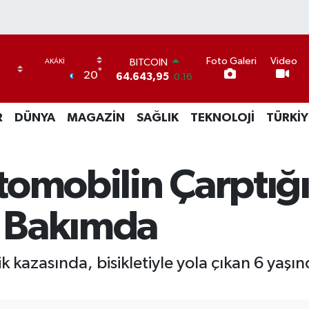
Foto Galeri
Video
BITCOIN
°
20
64.643,95
0.16
DOLAR
47,6704
0
R
DÜNYA
MAGAZİN
SAĞLIK
TEKNOLOJİ
TÜRKİY
EURO
55,0406
-0.08
STERLİN
64,2143
0
omobilin Çarptığı
GRAM ALTIN
6500.87
0.12
BİST100
 Bakımda
13.799
70
 kazasında, bisikletiyle yola çıkan 6 yaşı