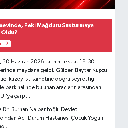
zaevinde, Peki Mağduru Susturmaya
e Oldu?
e
a, 30 Haziran 2026 tarihinde saat 18.30
üzerinde meydana geldi. Gülden Baytar Kuşcu
aç, kuzey istikametine doğru seyrettiği
 park halinde bulunan araçların arasından
.U.’ya çarptı.
a Dr. Burhan Nalbantoğlu Devlet
rdından Acil Durum Hastanesi Çocuk Yoğun
ndı.