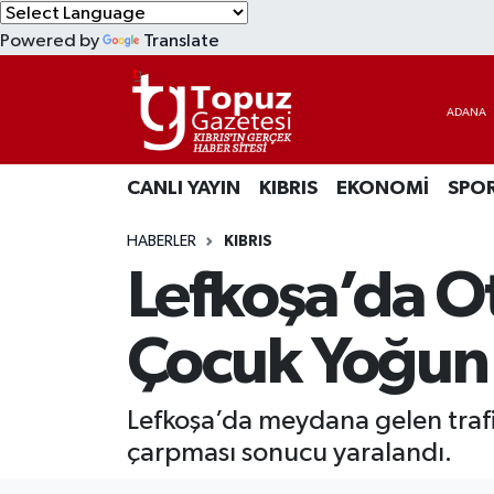
Powered by
Translate
KIBRIS
Lefkoşa Nöbetçi Eczaneler
DÜNYA
Lefkoşa Hava Durumu
CANLI YAYIN
KIBRIS
EKONOMİ
SPO
EKONOMİ
Lefkoşa Trafik Yoğunluk Haritası
HABERLER
KIBRIS
MAGAZİN
Süper Lig Puan Durumu ve Fikstür
Lefkoşa’da Ot
SAĞLIK
Tüm Manşetler
Çocuk Yoğun
SPOR
Son Dakika Haberleri
Lefkoşa’da meydana gelen trafik
TEKNOLOJİ
Haber Arşivi
çarpması sonucu yaralandı.
TÜRKİYE