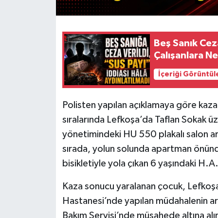
Beş Sanık Ce
Çalışanlara N
İçeriği Görüntül
Polisten yapılan açıklamaya göre kaz
sıralarında Lefkoşa’da Taflan Sokak 
yönetimindeki HU 550 plakalı salon ar
sırada, yolun solunda apartman önünde
bisikletiyle yola çıkan 6 yaşındaki H.A
Kaza sonucu yaralanan çocuk, Lefkoş
Hastanesi’nde yapılan müdahalenin a
Bakım Servisi’nde müşahede altına alı