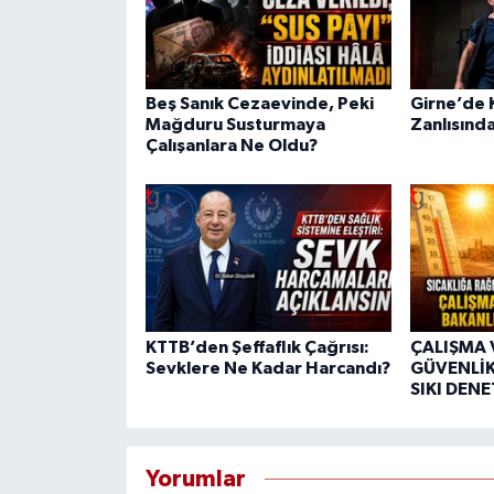
Beş Sanık Cezaevinde, Peki
Girne’de K
Mağduru Susturmaya
Zanlısında
Çalışanlara Ne Oldu?
KTTB’den Şeffaflık Çağrısı:
ÇALIŞMA 
Sevklere Ne Kadar Harcandı?
GÜVENLİK
SIKI DEN
Yorumlar