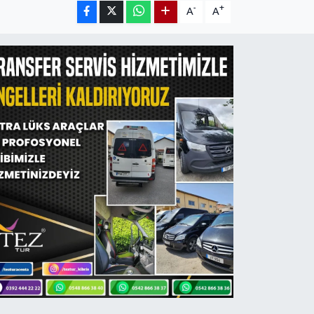
-
+
A
A