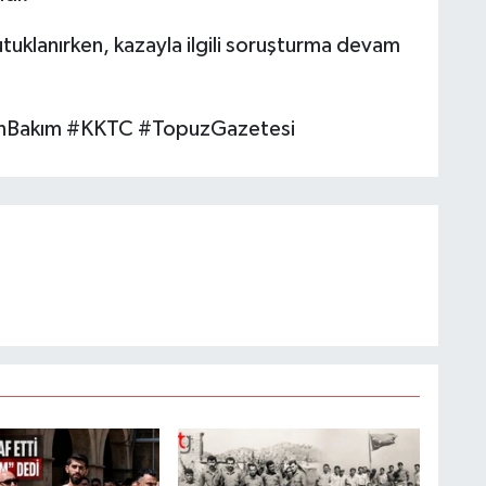
uklanırken, kazayla ilgili soruşturma devam
unBakım #KKTC #TopuzGazetesi