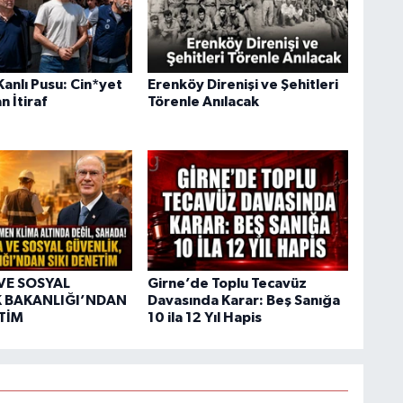
anlı Pusu: Cin*yet
Erenköy Direnişi ve Şehitleri
n İtiraf
Törenle Anılacak
VE SOSYAL
Girne’de Toplu Tecavüz
 BAKANLIĞI’NDAN
Davasında Karar: Beş Sanığa
ETİM
10 ila 12 Yıl Hapis