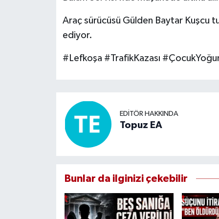
Araç sürücüsü Gülden Baytar Kuşcu tut
ediyor.
#Lefkoşa #TrafikKazası #ÇocukYoğ
EDITÖR HAKKINDA
Topuz EA
Bunlar da ilginizi çekebilir