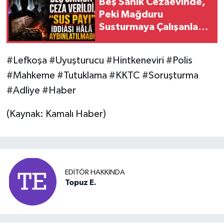
Beş Sanık Cezaevinde,
Peki Mağduru
Susturmaya Çalışanlara
Ne Oldu?
#Lefkoşa #Uyuşturucu #Hintkeneviri #Polis
#Mahkeme #Tutuklama #KKTC #Soruşturma
#Adliye #Haber
(Kaynak: Kamalı Haber)
EDITÖR HAKKINDA
Topuz E.