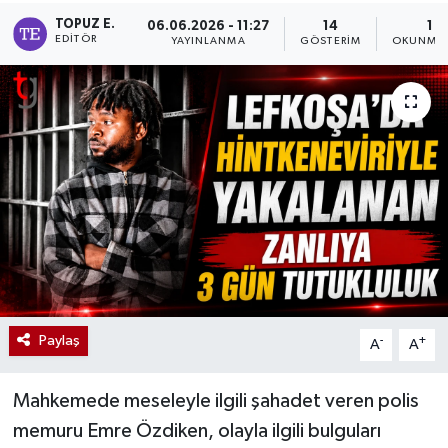
TOPUZ E.
06.06.2026 - 11:27
14
1 D
EDITÖR
YAYINLANMA
GÖSTERIM
OKUNMA 
Paylaş
-
+
A
A
Mahkemede meseleyle ilgili şahadet veren polis
memuru Emre Özdiken, olayla ilgili bulguları