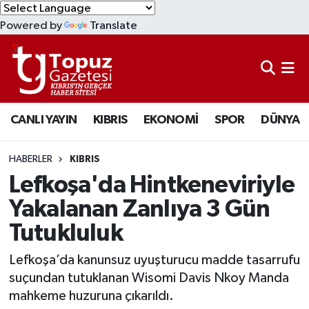
Powered by
Translate
KIBRIS
Lefkoşa Nöbetçi Eczaneler
DÜNYA
Lefkoşa Hava Durumu
CANLI YAYIN
KIBRIS
EKONOMİ
SPOR
DÜNYA
EKONOMİ
Lefkoşa Trafik Yoğunluk Haritası
MAGAZİN
Süper Lig Puan Durumu ve Fikstür
HABERLER
KIBRIS
Lefkoşa'da Hintkeneviriyle
SAĞLIK
Tüm Manşetler
Yakalanan Zanlıya 3 Gün
Tutukluluk
SPOR
Son Dakika Haberleri
Lefkoşa’da kanunsuz uyuşturucu madde tasarrufu
TEKNOLOJİ
Haber Arşivi
suçundan tutuklanan Wisomi Davis Nkoy Manda
mahkeme huzuruna çıkarıldı.
TÜRKİYE