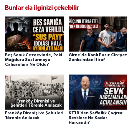
Bunlar da ilginizi çekebilir
Beş Sanık Cezaevinde, Peki
Girne’de Kanlı Pusu: Cin*yet
Mağduru Susturmaya
Zanlısından İtiraf
Çalışanlara Ne Oldu?
Erenköy Direnişi ve Şehitleri
KTTB’den Şeffaflık Çağrısı:
Törenle Anılacak
Sevklere Ne Kadar
Harcandı?