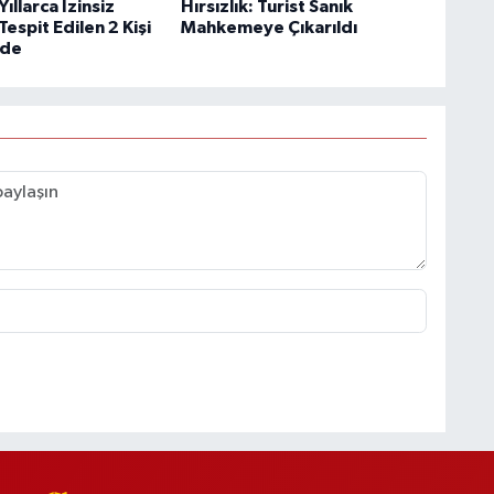
Yıllarca İzinsiz
Hırsızlık: Turist Sanık
Tespit Edilen 2 Kişi
Mahkemeye Çıkarıldı
de