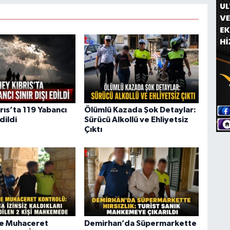
rıs’ta 119 Yabancı
Ölümlü Kazada Şok Detaylar:
Edildi
Sürücü Alkollü ve Ehliyetsiz
Çıktı
de Muhaceret
Demirhan’da Süpermarkette