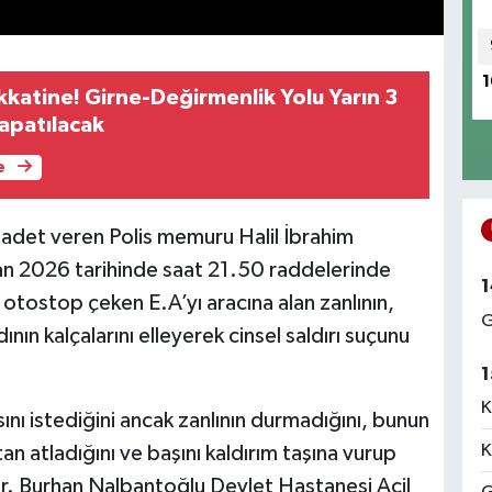
1
kkatine! Girne-Değirmenlik Yolu Yarın 3
Kapatılacak
e
hadet veren Polis memuru Halil İbrahim
san 2026 tarihinde saat 21.50 raddelerinde
1
otostop çeken E.A’yı aracına alan zanlının,
G
nın kalçalarını elleyerek cinsel saldırı suçunu
1
K
ını istediğini ancak zanlının durmadığını, bunun
K
an atladığını ve başını kaldırım taşına vurup
 Dr. Burhan Nalbantoğlu Devlet Hastanesi Acil