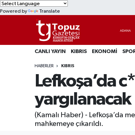
Powered by
Translate
KIBRIS
Lefkoşa Nöbetçi Eczaneler
DÜNYA
Lefkoşa Hava Durumu
CANLI YAYIN
KIBRIS
EKONOMİ
SPO
EKONOMİ
Lefkoşa Trafik Yoğunluk Haritası
HABERLER
KIBRIS
MAGAZİN
Süper Lig Puan Durumu ve Fikstür
Lefkoşa’da c*n
SAĞLIK
Tüm Manşetler
yargılanacak
SPOR
Son Dakika Haberleri
(Kamalı Haber) - Lefkoşa’da mey
TEKNOLOJİ
Haber Arşivi
mahkemeye çıkarıldı.
TÜRKİYE