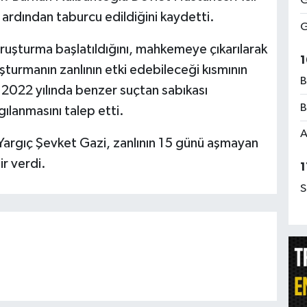
G
in ardından taburcu edildiğini kaydetti.
G
soruşturma başlatıldığını, mahkemeye çıkarılarak
1
uşturmanın zanlının etki edebileceği kısmının
B
n 2022 yılında benzer suçtan sabıkası
B
ılanmasını talep etti.
A
argıç Şevket Gazi, zanlının 15 günü aşmayan
r verdi.
1
S