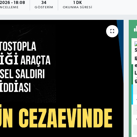
2026 - 18:08
34
1 DK
NCELLEME
GÖSTERIM
OKUNMA SÜRESI