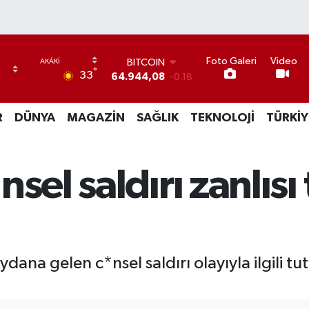
Foto Galeri
Video
BITCOIN
°
33
64.944,08
-0.18
DOLAR
47,7436
0.18
R
DÜNYA
MAGAZİN
SAĞLIK
TEKNOLOJİ
TÜRKİY
EURO
55,2510
0.32
STERLİN
64,4811
0.38
sel saldırı zanlısı
GRAM ALTIN
6660.55
0.03
BİST100
13.779
-14
dana gelen c*nsel saldırı olayıyla ilgili t