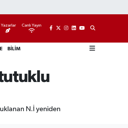
Yazarlar
Canlı Yayın
E
BİLİM
 tutuklu
utuklanan N.İ yeniden