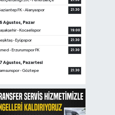
ençlerbirliği S.K. - Fenerbahçe
21:30
aziantep FK - Alanyaspor
21:30
6 Ağustos, Pazar
aşakşehir - Kocaelispor
19:00
eşiktaş - Eyüpspor
21:30
med - Erzurumspor FK
21:30
7 Ağustos, Pazartesi
amsunspor - Göztepe
21:30