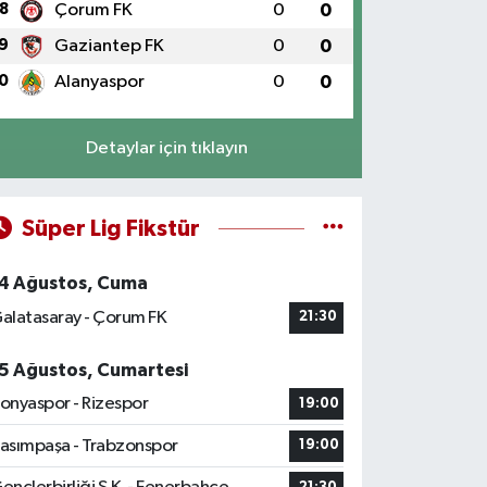
8
Çorum FK
0
0
9
Gaziantep FK
0
0
0
Alanyaspor
0
0
Detaylar için tıklayın
Süper Lig Fikstür
4 Ağustos, Cuma
alatasaray - Çorum FK
21:30
5 Ağustos, Cumartesi
onyaspor - Rizespor
19:00
asımpaşa - Trabzonspor
19:00