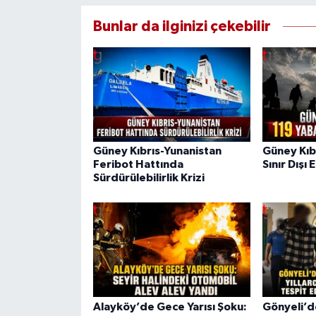
Bunlar da ilginizi çekebilir
Güney Kıbrıs-Yunanistan
Güney Kıb
Feribot Hattında
Sınır Dışı 
Sürdürülebilirlik Krizi
Alayköy’de Gece Yarısı Şoku:
Gönyeli’