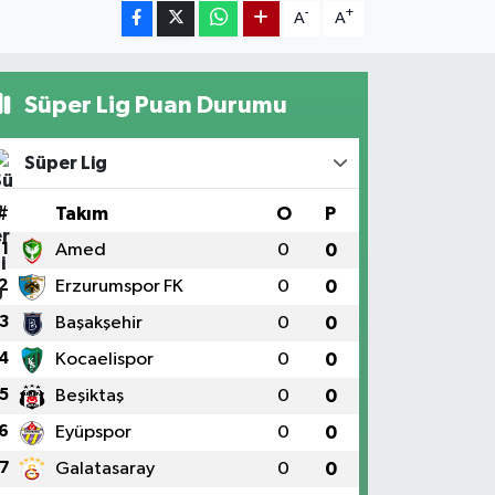
-
+
A
A
Süper Lig Puan Durumu
Süper Lig
#
Takım
O
P
1
Amed
0
0
2
Erzurumspor FK
0
0
3
Başakşehir
0
0
4
Kocaelispor
0
0
5
Beşiktaş
0
0
6
Eyüpspor
0
0
7
Galatasaray
0
0