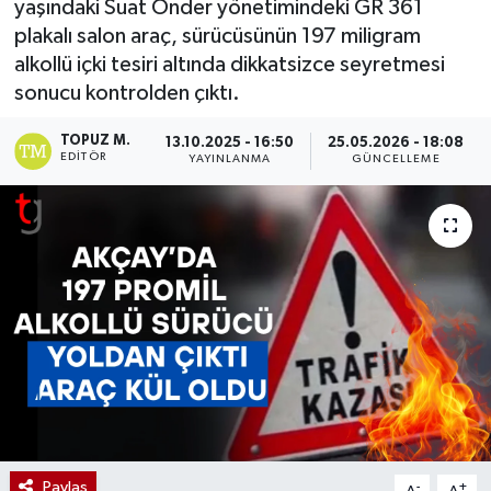
yaşındaki Suat Önder yönetimindeki GR 361
plakalı salon araç, sürücüsünün 197 miligram
alkollü içki tesiri altında dikkatsizce seyretmesi
sonucu kontrolden çıktı.
TOPUZ M.
13.10.2025 - 16:50
25.05.2026 - 18:08
EDITÖR
YAYINLANMA
GÜNCELLEME
Paylaş
-
+