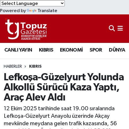
Powered by
Translate
KIBRIS
Lefkoşa Nöbetçi Eczaneler
DÜNYA
Lefkoşa Hava Durumu
CANLI YAYIN
KIBRIS
EKONOMİ
SPOR
DÜNYA
EKONOMİ
Lefkoşa Trafik Yoğunluk Haritası
MAGAZİN
Süper Lig Puan Durumu ve Fikstür
HABERLER
KIBRIS
Lefkoşa-Güzelyurt Yolunda
SAĞLIK
Tüm Manşetler
Alkollü Sürücü Kaza Yaptı,
Araç Alev Aldı
SPOR
Son Dakika Haberleri
12 Ekim 2025 tarihinde saat 19.00 sıralarında
TEKNOLOJİ
Haber Arşivi
Lefkoşa-Güzelyurt Anayolu üzerinde Akçay
mevkiinde meydana gelen trafik kazasında, 56
TÜRKİYE