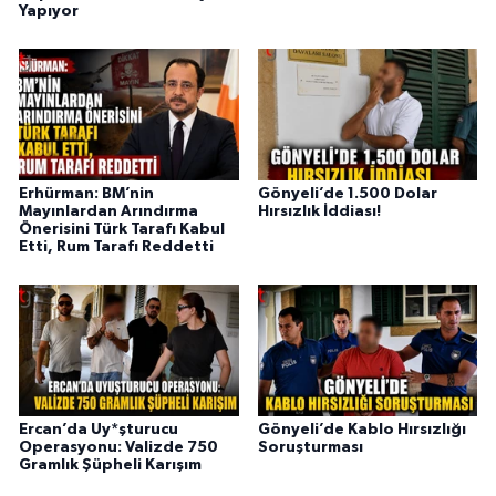
Yapıyor
Erhürman: BM’nin
Gönyeli’de 1.500 Dolar
Mayınlardan Arındırma
Hırsızlık İddiası!
Önerisini Türk Tarafı Kabul
Etti, Rum Tarafı Reddetti
Ercan’da Uy*şturucu
Gönyeli’de Kablo Hırsızlığı
Operasyonu: Valizde 750
Soruşturması
Gramlık Şüpheli Karışım