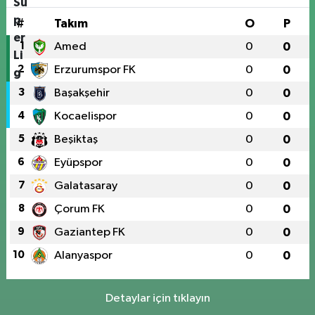
#
Takım
O
P
1
Amed
0
0
2
Erzurumspor FK
0
0
3
Başakşehir
0
0
4
Kocaelispor
0
0
5
Beşiktaş
0
0
6
Eyüpspor
0
0
7
Galatasaray
0
0
8
Çorum FK
0
0
9
Gaziantep FK
0
0
10
Alanyaspor
0
0
Detaylar için tıklayın