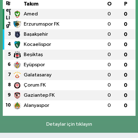
#
Takım
O
P
1
Amed
0
0
2
Erzurumspor FK
0
0
3
Başakşehir
0
0
4
Kocaelispor
0
0
5
Beşiktaş
0
0
6
Eyüpspor
0
0
7
Galatasaray
0
0
8
Çorum FK
0
0
9
Gaziantep FK
0
0
10
Alanyaspor
0
0
Detaylar için tıklayın