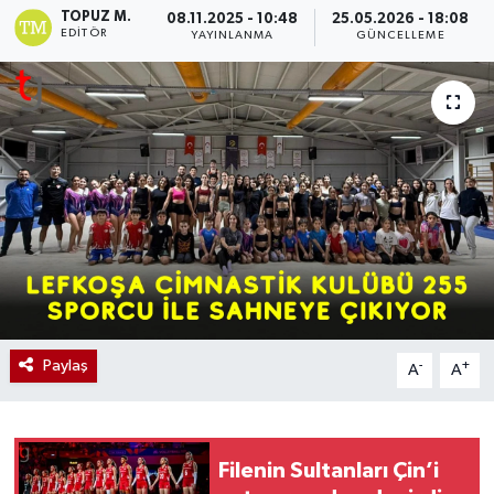
TOPUZ M.
08.11.2025 - 10:48
25.05.2026 - 18:08
EDITÖR
YAYINLANMA
GÜNCELLEME
Paylaş
-
+
A
A
Filenin Sultanları Çin’i