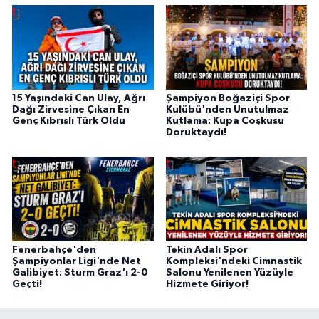
15 Yaşındaki Can Ulay, Ağrı
Şampiyon Boğaziçi Spor
Dağı Zirvesine Çıkan En
Kulübü'nden Unutulmaz
Genç Kıbrıslı Türk Oldu
Kutlama: Kupa Coşkusu
Doruktaydı!
Fenerbahçe'den
Tekin Adalı Spor
Şampiyonlar Ligi'nde Net
Kompleksi'ndeki Cimnastik
Galibiyet: Sturm Graz'ı 2-0
Salonu Yenilenen Yüzüyle
Geçti!
Hizmete Giriyor!