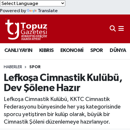
Powered by
Translate
KIBRIS
Lefkoşa Nöbetçi Eczaneler
DÜNYA
Lefkoşa Hava Durumu
CANLI YAYIN
KIBRIS
EKONOMİ
SPOR
DÜNYA
EKONOMİ
Lefkoşa Trafik Yoğunluk Haritası
MAGAZİN
Süper Lig Puan Durumu ve Fikstür
HABERLER
SPOR
Lefkoşa Cimnastik Kulübü,
SAĞLIK
Tüm Manşetler
Dev Şölene Hazır
SPOR
Son Dakika Haberleri
Lefkoşa Cimnastik Kulübü, KKTC Cimnastik
Federasyonu bünyesinde her yaş kategorisinde
TEKNOLOJİ
Haber Arşivi
sporcu yetiştiren bir kulüp olarak, büyük bir
Cimnastik Şöleni düzenlemeye hazırlanıyor.
TÜRKİYE