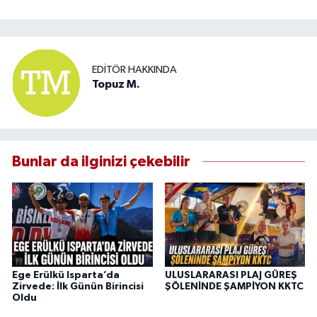
EDITÖR HAKKINDA
Topuz M.
Bunlar da ilginizi çekebilir
Ege Erülkü Isparta’da
ULUSLARARASI PLAJ GÜREŞ
Zirvede: İlk Günün Birincisi
ŞÖLENİNDE ŞAMPİYON KKTC
Oldu