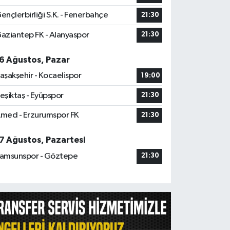
ençlerbirliği S.K. - Fenerbahçe
21:30
aziantep FK - Alanyaspor
21:30
6 Ağustos, Pazar
aşakşehir - Kocaelispor
19:00
eşiktaş - Eyüpspor
21:30
med - Erzurumspor FK
21:30
7 Ağustos, Pazartesi
amsunspor - Göztepe
21:30