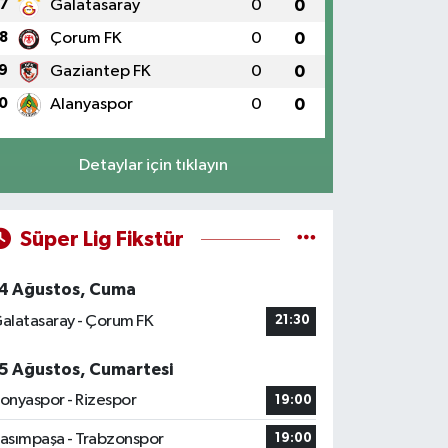
7
Galatasaray
0
0
8
Çorum FK
0
0
9
Gaziantep FK
0
0
0
Alanyaspor
0
0
Detaylar için tıklayın
Süper Lig Fikstür
4 Ağustos, Cuma
alatasaray - Çorum FK
21:30
5 Ağustos, Cumartesi
onyaspor - Rizespor
19:00
asımpaşa - Trabzonspor
19:00