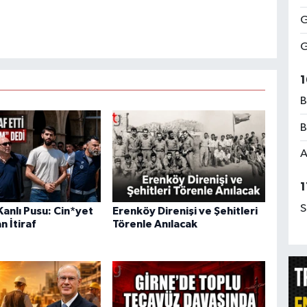
G
G
1
B
B
A
1
S
anlı Pusu: Cin*yet
Erenköy Direnişi ve Şehitleri
n İtiraf
Törenle Anılacak