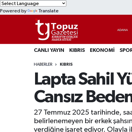
Powered by
Translate
KIBRIS
Lefkoşa Nöbetçi Eczaneler
DÜNYA
Lefkoşa Hava Durumu
CANLI YAYIN
KIBRIS
EKONOMİ
SPO
EKONOMİ
Lefkoşa Trafik Yoğunluk Haritası
HABERLER
KIBRIS
MAGAZİN
Süper Lig Puan Durumu ve Fikstür
Lapta Sahil Y
SAĞLIK
Tüm Manşetler
Cansız Beden
SPOR
Son Dakika Haberleri
27 Temmuz 2025 tarihinde, saat
TEKNOLOJİ
Haber Arşivi
belirlenemeyen bir erkek şahsın
TÜRKİYE
verdiğine işaret ediyor. Olayla