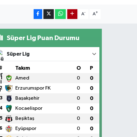
-
+
A
A
Süper Lig Puan Durumu
Süper Lig
#
Takım
O
P
1
Amed
0
0
2
Erzurumspor FK
0
0
3
Başakşehir
0
0
4
Kocaelispor
0
0
5
Beşiktaş
0
0
6
Eyüpspor
0
0