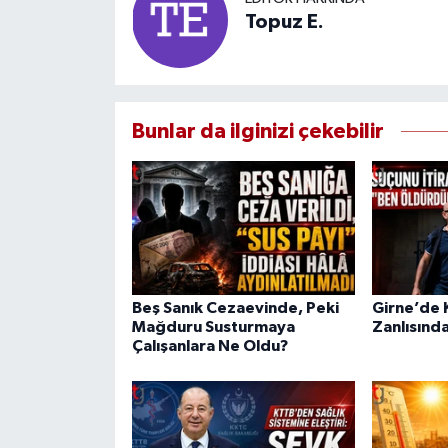
Topuz E.
Bunlar da ilginizi çekebilir
Beş Sanık Cezaevinde, Peki
Girne’de K
Mağduru Susturmaya
Zanlısında
Çalışanlara Ne Oldu?