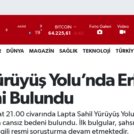
Foto Galeri
Video
BITCOIN
°
19
64.225,61
-0.63
DOLAR
47,6704
0
R
DÜNYA
MAGAZİN
SAĞLIK
TEKNOLOJİ
TÜRKİY
EURO
55,0406
-0.08
STERLİN
64,2143
0
ürüyüş Yolu’nda E
GRAM ALTIN
6510.40
0.45
BİST100
i Bulundu
13.799
70
 21.00 civarında Lapta Sahil Yürüyüş Yol
 cansız bedeni bulundu. İlk bulgular, şahsı
 ilgili resmi soruşturma devam etmektedir.