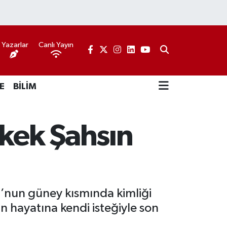
Yazarlar
Canlı Yayın
E
BİLİM
rkek Şahsın
u’nun güney kısmında kimliği
n hayatına kendi isteğiyle son