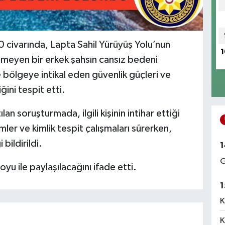
civarında, Lapta Sahil Yürüyüş Yolu’nun
1
emeyen bir erkek şahsın cansız bedeni
 bölgeye intikal eden güvenlik güçleri ve
ğini tespit etti.
an soruşturmada, ilgili kişinin intihar ettiği
mler ve kimlik tespit çalışmaları sürerken,
bildirildi.
1
G
uoyu ile paylaşılacağını ifade etti.
1
K
K