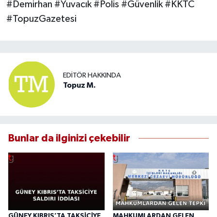
#Demirhan #Yuvacık #Polis #Güvenlik #KKTC
#TopuzGazetesi
EDITÖR HAKKINDA
Topuz M.
Bunlar da ilginizi çekebilir
GÜNEY KIBRIS’TA TAKSİCİYE
MAHKUMLARDAN GELEN