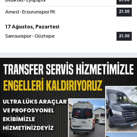
Beşiktaş - Eyüpspor
21:30
Amed - Erzurumspor FK
21:30
17 Ağustos, Pazartesi
Samsunspor - Göztepe
21:30