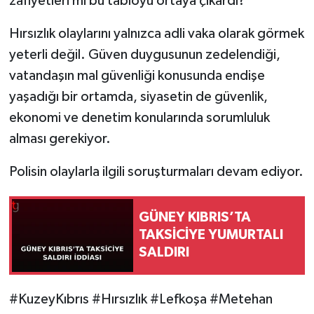
zafiyetleri mi bu tabloyu ortaya çıkardı?
Hırsızlık olaylarını yalnızca adli vaka olarak görmek
yeterli değil. Güven duygusunun zedelendiği,
vatandaşın mal güvenliği konusunda endişe
yaşadığı bir ortamda, siyasetin de güvenlik,
ekonomi ve denetim konularında sorumluluk
alması gerekiyor.
Polisin olaylarla ilgili soruşturmaları devam ediyor.
GÜNEY KIBRIS’TA
TAKSİCİYE YUMURTALI
SALDIRI
#KuzeyKıbrıs #Hırsızlık #Lefkoşa #Metehan