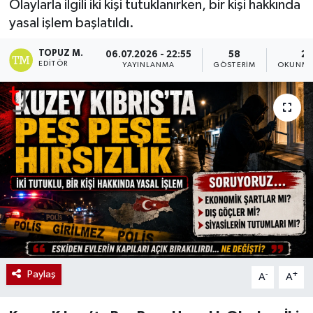
Olaylarla ilgili iki kişi tutuklanırken, bir kişi hakkında
yasal işlem başlatıldı.
TOPUZ M.
06.07.2026 - 22:55
58
2 
EDITÖR
YAYINLANMA
GÖSTERIM
OKUNMA
Paylaş
-
+
A
A