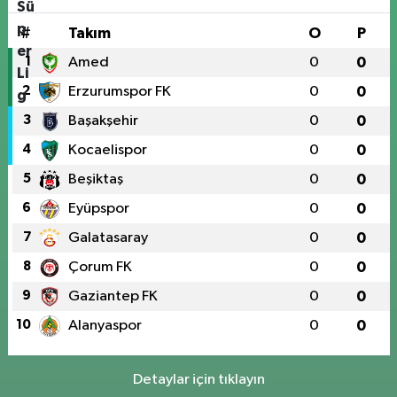
#
Takım
O
P
1
Amed
0
0
2
Erzurumspor FK
0
0
3
Başakşehir
0
0
4
Kocaelispor
0
0
5
Beşiktaş
0
0
6
Eyüpspor
0
0
7
Galatasaray
0
0
8
Çorum FK
0
0
9
Gaziantep FK
0
0
10
Alanyaspor
0
0
Detaylar için tıklayın