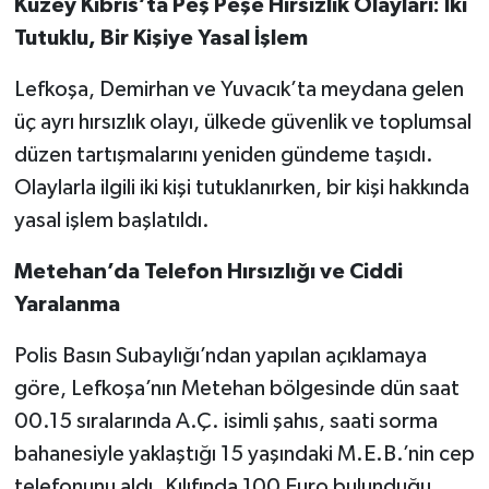
Kuzey Kıbrıs’ta Peş Peşe Hırsızlık Olayları: İki
Tutuklu, Bir Kişiye Yasal İşlem
Lefkoşa, Demirhan ve Yuvacık’ta meydana gelen
üç ayrı hırsızlık olayı, ülkede güvenlik ve toplumsal
düzen tartışmalarını yeniden gündeme taşıdı.
Olaylarla ilgili iki kişi tutuklanırken, bir kişi hakkında
yasal işlem başlatıldı.
Metehan’da Telefon Hırsızlığı ve Ciddi
Yaralanma
Polis Basın Subaylığı’ndan yapılan açıklamaya
göre, Lefkoşa’nın Metehan bölgesinde dün saat
00.15 sıralarında A.Ç. isimli şahıs, saati sorma
bahanesiyle yaklaştığı 15 yaşındaki M.E.B.’nin cep
telefonunu aldı. Kılıfında 100 Euro bulunduğu