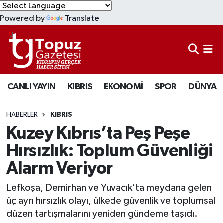
Powered by
Translate
KIBRIS
Lefkoşa Nöbetçi Eczaneler
DÜNYA
Lefkoşa Hava Durumu
CANLI YAYIN
KIBRIS
EKONOMİ
SPOR
DÜNYA
EKONOMİ
Lefkoşa Trafik Yoğunluk Haritası
MAGAZİN
Süper Lig Puan Durumu ve Fikstür
HABERLER
KIBRIS
Kuzey Kıbrıs’ta Peş Peşe
SAĞLIK
Tüm Manşetler
Hırsızlık: Toplum Güvenliği
Alarm Veriyor
SPOR
Son Dakika Haberleri
Lefkoşa, Demirhan ve Yuvacık’ta meydana gelen
TEKNOLOJİ
Haber Arşivi
üç ayrı hırsızlık olayı, ülkede güvenlik ve toplumsal
düzen tartışmalarını yeniden gündeme taşıdı.
TÜRKİYE