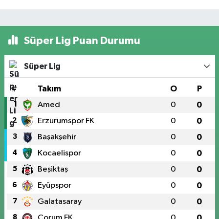
Süper Lig Puan Durumu
Süper Lig
#
Takım
O
P
1
Amed
0
0
2
Erzurumspor FK
0
0
3
Başakşehir
0
0
4
Kocaelispor
0
0
5
Beşiktaş
0
0
6
Eyüpspor
0
0
7
Galatasaray
0
0
8
Çorum FK
0
0