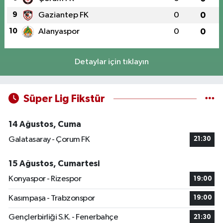
9
Gaziantep FK
0
0
10
Alanyaspor
0
0
Detaylar için tıklayın
Süper Lig Fikstür
14 Ağustos, Cuma
Galatasaray - Çorum FK
21:30
15 Ağustos, Cumartesi
Konyaspor - Rizespor
19:00
Kasımpaşa - Trabzonspor
19:00
Gençlerbirliği S.K. - Fenerbahçe
21:30