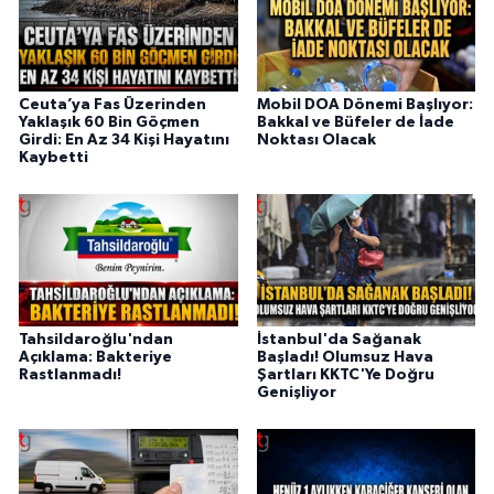
Ceuta’ya Fas Üzerinden
Mobil DOA Dönemi Başlıyor:
Yaklaşık 60 Bin Göçmen
Bakkal ve Büfeler de İade
Girdi: En Az 34 Kişi Hayatını
Noktası Olacak
Kaybetti
Tahsildaroğlu'ndan
İstanbul'da Sağanak
Açıklama: Bakteriye
Başladı! Olumsuz Hava
Rastlanmadı!
Şartları KKTC'Ye Doğru
Genişliyor