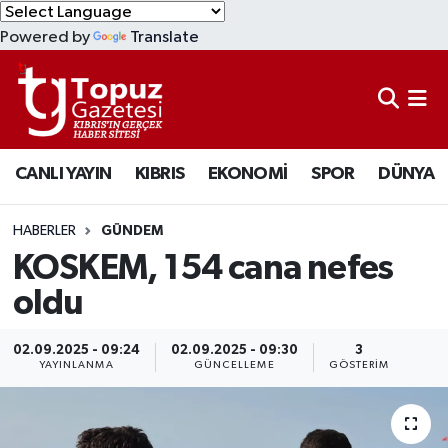
Powered by
Translate
KIBRIS
Lefkoşa Nöbetçi Eczaneler
DÜNYA
Lefkoşa Hava Durumu
CANLI YAYIN
KIBRIS
EKONOMİ
SPOR
DÜNYA
EKONOMİ
Lefkoşa Trafik Yoğunluk Haritası
MAGAZİN
Süper Lig Puan Durumu ve Fikstür
HABERLER
GÜNDEM
KOSKEM, 154 cana nefes
SAĞLIK
Tüm Manşetler
oldu
SPOR
Son Dakika Haberleri
02.09.2025 - 09:24
02.09.2025 - 09:30
3
YAYINLANMA
GÜNCELLEME
GÖSTERIM
TEKNOLOJİ
Haber Arşivi
TÜRKİYE