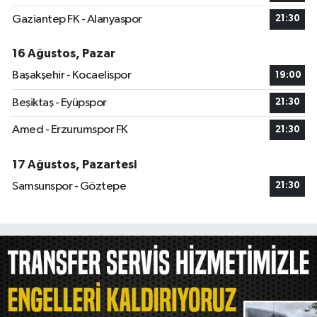
Gaziantep FK - Alanyaspor
21:30
16 Ağustos, Pazar
Başakşehir - Kocaelispor
19:00
Beşiktaş - Eyüpspor
21:30
Amed - Erzurumspor FK
21:30
17 Ağustos, Pazartesi
Samsunspor - Göztepe
21:30