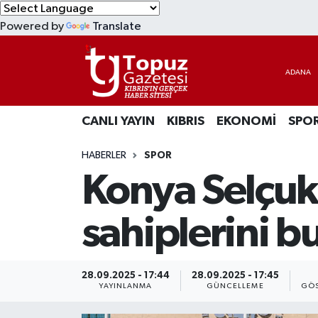
Powered by
Translate
KIBRIS
Lefkoşa Nöbetçi Eczaneler
DÜNYA
Lefkoşa Hava Durumu
CANLI YAYIN
KIBRIS
EKONOMİ
SPO
EKONOMİ
Lefkoşa Trafik Yoğunluk Haritası
HABERLER
SPOR
MAGAZİN
Süper Lig Puan Durumu ve Fikstür
Konya Selçuk
SAĞLIK
Tüm Manşetler
sahiplerini b
SPOR
Son Dakika Haberleri
TEKNOLOJİ
Haber Arşivi
28.09.2025 - 17:44
28.09.2025 - 17:45
YAYINLANMA
GÜNCELLEME
GÖS
TÜRKİYE