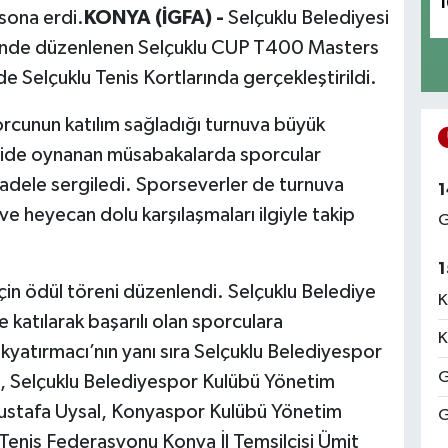
1
sona erdi.
KONYA (İGFA) -
Selçuklu Belediyesi
iğinde düzenlenen Selçuklu CUP T400 Masters
de Selçuklu Tenis Kortlarında gerçekleştirildi.
orcunun katılım sağladığı turnuva büyük
ride oynanan müsabakalarda sporcular
adele sergiledi. Sporseverler de turnuva
1
e heyecan dolu karşılaşmaları ilgiyle takip
G
1
in ödül töreni düzenlendi. Selçuklu Belediye
K
katılarak başarılı olan sporculara
K
kyatırmacı’nın yanı sıra Selçuklu Belediyespor
G
, Selçuklu Belediyespor Kulübü Yönetim
Mustafa Uysal, Konyaspor Kulübü Yönetim
G
Tenis Federasyonu Konya İl Temsilcisi Ümit