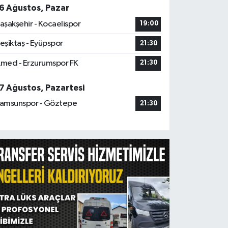
6 Ağustos, Pazar
aşakşehir - Kocaelispor
19:00
eşiktaş - Eyüpspor
21:30
med - Erzurumspor FK
21:30
7 Ağustos, Pazartesi
amsunspor - Göztepe
21:30