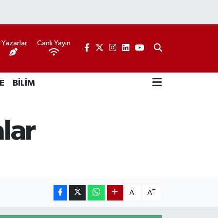
Yazarlar
Canlı Yayın
E
BİLİM
lar
-
+
A
A