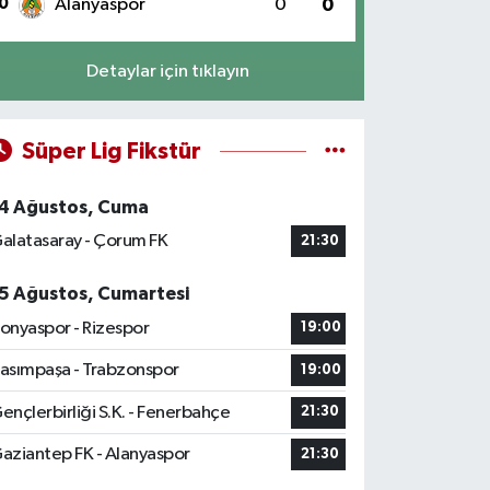
0
Alanyaspor
0
0
Detaylar için tıklayın
Süper Lig Fikstür
4 Ağustos, Cuma
alatasaray - Çorum FK
21:30
5 Ağustos, Cumartesi
onyaspor - Rizespor
19:00
asımpaşa - Trabzonspor
19:00
ençlerbirliği S.K. - Fenerbahçe
21:30
aziantep FK - Alanyaspor
21:30