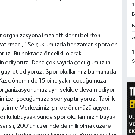
1
B
B
r organizasyona imza attıklarını belirten
A
yatırmacı, “Selçuklumuzda her zaman spora en
1
ruz. Bu noktada öncelikli olarak
S
emin ediyoruz. Daha çok sayıda çocuğumuzun
n gayret ediyoruz. Spor okullarımız bu manada
 Yaz döneminde 15 bine yakın çocuğumuza
 organizasyonumuz aynı şekilde devam ediyor
imize, çocuğumuza spor yaptırıyoruz. Tabii ki
iştirme Merkezimiz için de önümüzü açıyor.
or kulübüysek bunda spor okullarımızın büyük
lisanslı, 200’ün üzerinde de milli olmak üzere