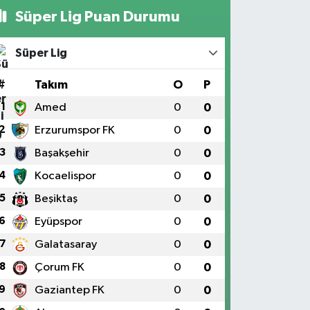
Süper Lig Puan Durumu
Süper Lig
#
Takım
O
P
1
Amed
0
0
2
Erzurumspor FK
0
0
3
Başakşehir
0
0
4
Kocaelispor
0
0
5
Beşiktaş
0
0
6
Eyüpspor
0
0
7
Galatasaray
0
0
8
Çorum FK
0
0
9
Gaziantep FK
0
0