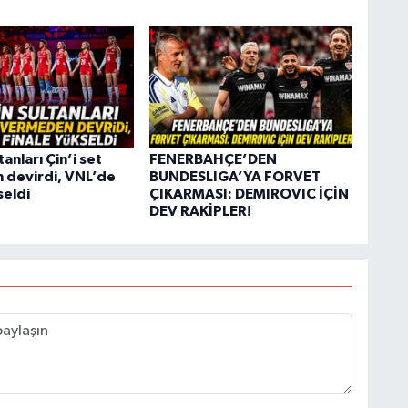
tanları Çin’i set
FENERBAHÇE’DEN
devirdi, VNL’de
BUNDESLIGA’YA FORVET
seldi
ÇIKARMASI: DEMIROVIC İÇİN
DEV RAKİPLER!