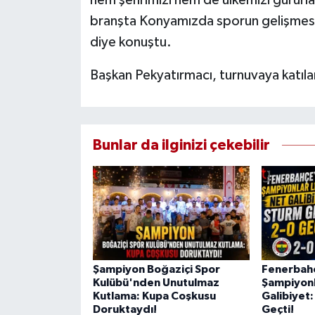
hem şehrimizi hem de ülkemizi gururla
branşta Konyamızda sporun gelişmesi i
diye konuştu.
Başkan Pekyatırmacı, turnuvaya katıla
Bunlar da ilginizi çekebilir
Şampiyon Boğaziçi Spor
Fenerbah
Kulübü'nden Unutulmaz
Şampiyonl
Kutlama: Kupa Coşkusu
Galibiyet:
Doruktaydı!
Geçti!