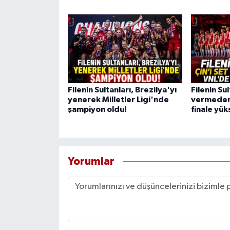
Filenin Sultanları, Brezilya'yı
Filenin Sul
yenerek Milletler Ligi'nde
vermeden 
şampiyon oldu!
finale yük
Yorumlar