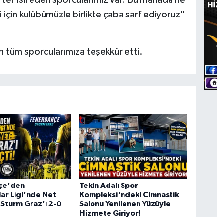
 temsil eden sporcularımız var. Bu manada her
çin kulübümüzle birlikte çaba sarf ediyoruz"
n tüm sporcularımıza teşekkür etti.
çe'den
Tekin Adalı Spor
ar Ligi'nde Net
Kompleksi'ndeki Cimnastik
 Sturm Graz'ı 2-0
Salonu Yenilenen Yüzüyle
Hizmete Giriyor!