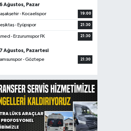
6 Ağustos, Pazar
aşakşehir - Kocaelispor
19:00
eşiktaş - Eyüpspor
21:30
med - Erzurumspor FK
21:30
7 Ağustos, Pazartesi
amsunspor - Göztepe
21:30