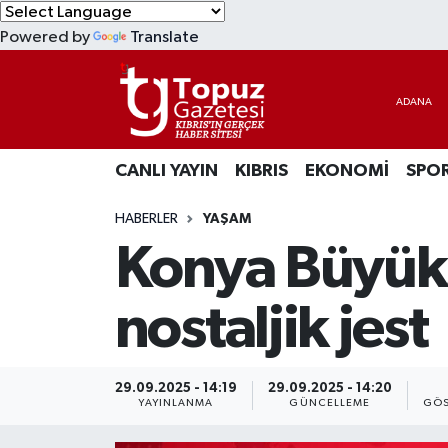
Powered by
Translate
KIBRIS
Lefkoşa Nöbetçi Eczaneler
DÜNYA
Lefkoşa Hava Durumu
CANLI YAYIN
KIBRIS
EKONOMİ
SPO
EKONOMİ
Lefkoşa Trafik Yoğunluk Haritası
HABERLER
YAŞAM
MAGAZİN
Süper Lig Puan Durumu ve Fikstür
Konya Büyükş
SAĞLIK
Tüm Manşetler
nostaljik jest
SPOR
Son Dakika Haberleri
TEKNOLOJİ
Haber Arşivi
29.09.2025 - 14:19
29.09.2025 - 14:20
YAYINLANMA
GÜNCELLEME
GÖS
TÜRKİYE