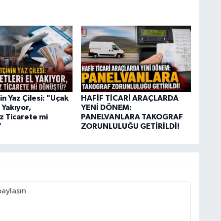
n Yaz Çilesi: "Uçak
HAFİF TİCARİ ARAÇLARDA
l Yakıyor,
YENİ DÖNEM:
z Ticarete mi
PANELVANLARA TAKOGRAF
"
ZORUNLULUĞU GETİRİLDİ!