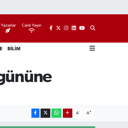
Yazarlar
Canlı Yayın
E
BİLİM
 gününe
-
+
A
A