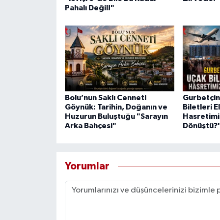
Pahalı Değil!"
Bolu’nun Saklı Cenneti
Gurbetçini
Göynük: Tarihin, Doğanın ve
Biletleri E
Huzurun Buluştuğu "Sarayın
Hasretimi
Arka Bahçesi"
Dönüştü?
Yorumlar