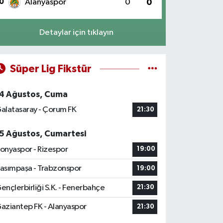
0
Alanyaspor
0
0
Detaylar için tıklayın
Süper Lig Fikstür
4 Ağustos, Cuma
alatasaray - Çorum FK
21:30
5 Ağustos, Cumartesi
onyaspor - Rizespor
19:00
asımpaşa - Trabzonspor
19:00
ençlerbirliği S.K. - Fenerbahçe
21:30
aziantep FK - Alanyaspor
21:30