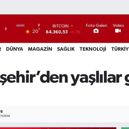
BITCOIN
64.360,53
-0.76
Foto Galeri
Video
DOLAR
°
20
47,7143
0.16
EURO
55,0317
-0.02
R
DÜNYA
MAGAZİN
SAĞLIK
TEKNOLOJİ
TÜRKİY
STERLİN
64,2463
0.07
GRAM ALTIN
6574.81
1.44
ehir’den yaşlılar
BİST100
13.799
70
6
TERIM