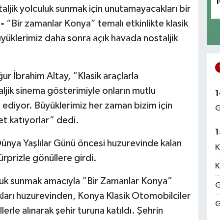
1
jik yolculuk sunmak için unutamayacakları bir
-
“Bir zamanlar Konya” temalı etkinlikte klasik
üyüklerimiz daha sonra açık havada nostaljik
r İbrahim Altay, “Klasik araçlarla
aljik sinema gösterimiyle onların mutlu
1
ediyor. Büyüklerimiz her zaman bizim için
G
et katıyorlar” dedi.
1
ünya Yaşlılar Günü öncesi huzurevinde kalan
K
sürprizle gönüllere girdi.
K
luk sunmak amacıyla “Bir Zamanlar Konya”
G
ları huzurevinden, Konya Klasik Otomobilciler
G
lerle alınarak şehir turuna katıldı. Şehrin