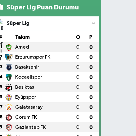
Süper Lig Puan Durumu
Süper Lig
#
Takım
O
P
1
Amed
0
0
2
Erzurumspor FK
0
0
3
Başakşehir
0
0
4
Kocaelispor
0
0
5
Beşiktaş
0
0
6
Eyüpspor
0
0
7
Galatasaray
0
0
8
Çorum FK
0
0
9
Gaziantep FK
0
0