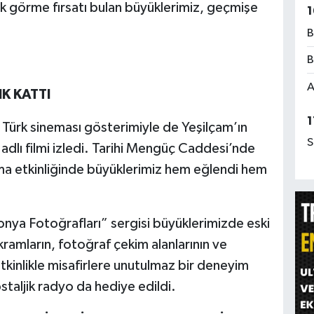
rek görme fırsatı bulan büyüklerimiz, geçmişe
1
B
B
A
K KATTI
1
Türk sineması gösterimiyle de Yeşilçam’ın
S
adlı filmi izledi. Tarihi Mengüç Caddesi’nde
a etkinliğinde büyüklerimiz hem eğlendi hem
onya Fotoğrafları” sergisi büyüklerimizde eski
ikramların, fotoğraf çekim alanlarının ve
etkinlikle misafirlere unutulmaz bir deneyim
staljik radyo da hediye edildi.