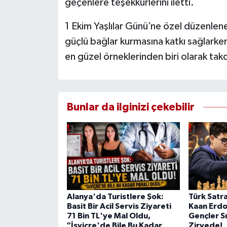
geçenlere teşekkürlerini iletti.
1 Ekim Yaşlılar Günü’ne özel düzenlenen
güçlü bağlar kurmasına katkı sağlarken
en güzel örneklerinden biri olarak takd
Bunlar da ilginizi çekebilir
Alanya'da Turistlere Şok:
Türk Satra
Basit Bir Acil Servis Ziyareti
Kaan Erd
71 Bin TL'ye Mal Oldu,
Gençler S
"İsviçre'de Bile Bu Kadar
Zirvede!