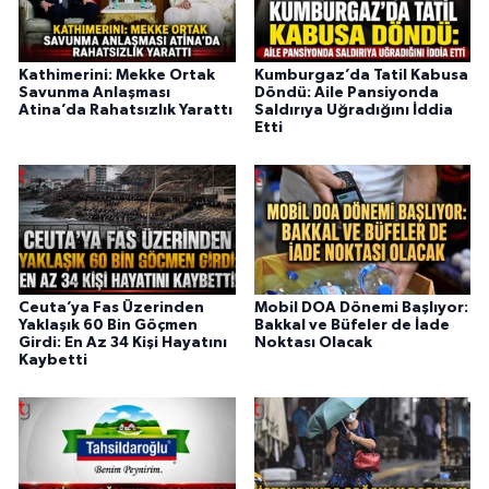
Kathimerini: Mekke Ortak
Kumburgaz’da Tatil Kabusa
Savunma Anlaşması
Döndü: Aile Pansiyonda
Atina’da Rahatsızlık Yarattı
Saldırıya Uğradığını İddia
Etti
Ceuta’ya Fas Üzerinden
Mobil DOA Dönemi Başlıyor:
Yaklaşık 60 Bin Göçmen
Bakkal ve Büfeler de İade
Girdi: En Az 34 Kişi Hayatını
Noktası Olacak
Kaybetti