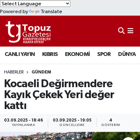
Powered by
Translate
KIBRIS
Lefkoşa Nöbetçi Eczaneler
DÜNYA
Lefkoşa Hava Durumu
CANLI YAYIN
KIBRIS
EKONOMİ
SPOR
DÜNYA
EKONOMİ
Lefkoşa Trafik Yoğunluk Haritası
MAGAZİN
Süper Lig Puan Durumu ve Fikstür
HABERLER
GÜNDEM
Kocaeli Değirmendere
SAĞLIK
Tüm Manşetler
Kayık Çekek Yeri değer
kattı
SPOR
Son Dakika Haberleri
TEKNOLOJİ
Haber Arşivi
03.09.2025 - 18:46
03.09.2025 - 19:05
4
YAYINLANMA
GÜNCELLEME
GÖSTERIM
TÜRKİYE