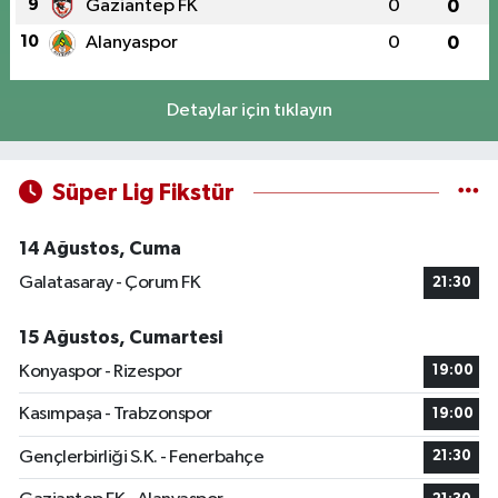
9
Gaziantep FK
0
0
10
Alanyaspor
0
0
Detaylar için tıklayın
Süper Lig Fikstür
14 Ağustos, Cuma
Galatasaray - Çorum FK
21:30
15 Ağustos, Cumartesi
Konyaspor - Rizespor
19:00
Kasımpaşa - Trabzonspor
19:00
Gençlerbirliği S.K. - Fenerbahçe
21:30