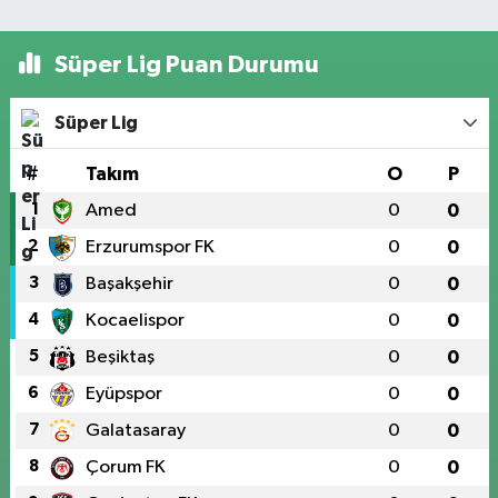
Süper Lig Puan Durumu
Süper Lig
#
Takım
O
P
1
Amed
0
0
2
Erzurumspor FK
0
0
3
Başakşehir
0
0
4
Kocaelispor
0
0
5
Beşiktaş
0
0
6
Eyüpspor
0
0
7
Galatasaray
0
0
8
Çorum FK
0
0