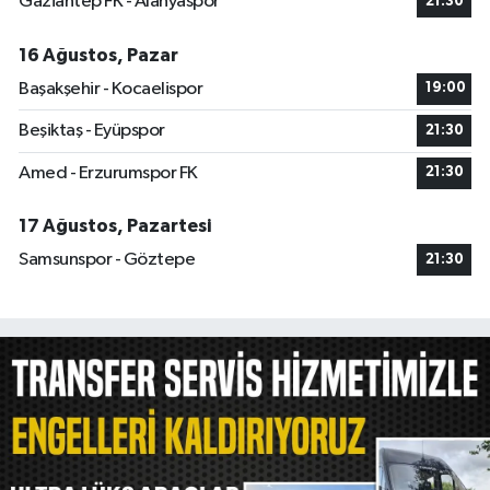
Gaziantep FK - Alanyaspor
21:30
16 Ağustos, Pazar
Başakşehir - Kocaelispor
19:00
Beşiktaş - Eyüpspor
21:30
Amed - Erzurumspor FK
21:30
17 Ağustos, Pazartesi
Samsunspor - Göztepe
21:30