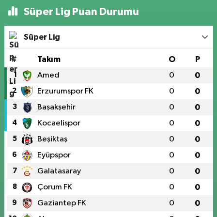
Süper Lig Puan Durumu
Süper Lig
#
Takım
O
P
1
Amed
0
0
2
Erzurumspor FK
0
0
3
Başakşehir
0
0
4
Kocaelispor
0
0
5
Beşiktaş
0
0
6
Eyüpspor
0
0
7
Galatasaray
0
0
8
Çorum FK
0
0
9
Gaziantep FK
0
0