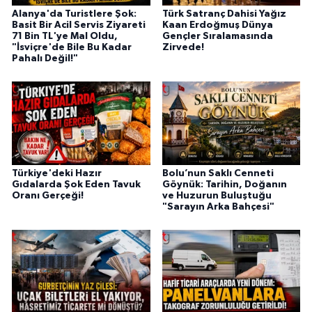
Alanya'da Turistlere Şok:
Türk Satranç Dahisi Yağız
Basit Bir Acil Servis Ziyareti
Kaan Erdoğmuş Dünya
71 Bin TL'ye Mal Oldu,
Gençler Sıralamasında
"İsviçre'de Bile Bu Kadar
Zirvede!
Pahalı Değil!"
Türkiye'deki Hazır
Bolu’nun Saklı Cenneti
Gıdalarda Şok Eden Tavuk
Göynük: Tarihin, Doğanın
Oranı Gerçeği!
ve Huzurun Buluştuğu
"Sarayın Arka Bahçesi"