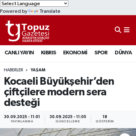
Powered by
Translate
KIBRIS
Lefkoşa Nöbetçi Eczaneler
DÜNYA
Lefkoşa Hava Durumu
CANLI YAYIN
KIBRIS
EKONOMİ
SPOR
DÜNYA
EKONOMİ
Lefkoşa Trafik Yoğunluk Haritası
MAGAZİN
Süper Lig Puan Durumu ve Fikstür
HABERLER
YAŞAM
Kocaeli Büyükşehir’den
SAĞLIK
Tüm Manşetler
çiftçilere modern sera
desteği
SPOR
Son Dakika Haberleri
TEKNOLOJİ
Haber Arşivi
30.09.2025 - 11:01
30.09.2025 - 11:05
18
YAYINLANMA
GÜNCELLEME
GÖSTERIM
TÜRKİYE