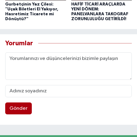
Gurbetçinin Yaz Çilesi:
HAFİF TİCARİ ARAÇLARDA
"Uçak Biletleri El Yakıyor,
YENİ DÖNEM:
Hasretimiz Ticarete mi
PANELVANLARA TAKOGRAF
Dönüştü?"
ZORUNLULUĞU GETİRİLDİ!
Yorumlar
Gönder