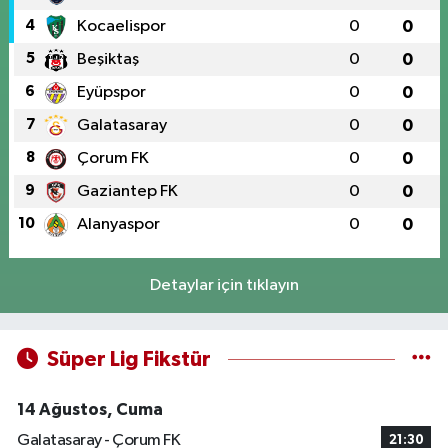
4
Kocaelispor
0
0
5
Beşiktaş
0
0
6
Eyüpspor
0
0
7
Galatasaray
0
0
8
Çorum FK
0
0
9
Gaziantep FK
0
0
10
Alanyaspor
0
0
Detaylar için tıklayın
Süper Lig Fikstür
14 Ağustos, Cuma
Galatasaray - Çorum FK
21:30