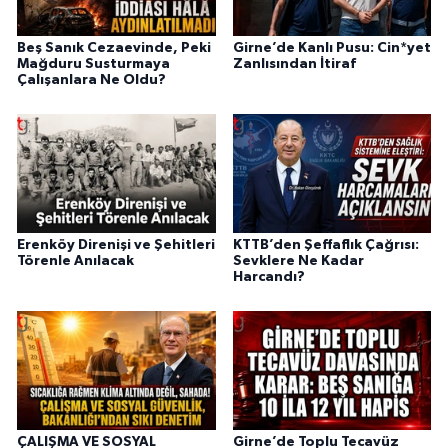
Beş Sanık Cezaevinde, Peki
Girne’de Kanlı Pusu: Cin*yet
Mağduru Susturmaya
Zanlısından İtiraf
Çalışanlara Ne Oldu?
Erenköy Direnişi ve Şehitleri
KTTB’den Şeffaflık Çağrısı:
Törenle Anılacak
Sevklere Ne Kadar
Harcandı?
ÇALIŞMA VE SOSYAL
Girne’de Toplu Tecavüz