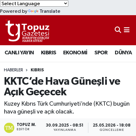
Powered by
Translate
KIBRIS
Lefkoşa Nöbetçi Eczaneler
DÜNYA
Lefkoşa Hava Durumu
CANLI YAYIN
KIBRIS
EKONOMİ
SPOR
DÜNYA
EKONOMİ
Lefkoşa Trafik Yoğunluk Haritası
MAGAZİN
Süper Lig Puan Durumu ve Fikstür
HABERLER
KIBRIS
KKTC’de Hava Güneşli ve
SAĞLIK
Tüm Manşetler
Açık Geçecek
SPOR
Son Dakika Haberleri
Kuzey Kıbrıs Türk Cumhuriyeti’nde (KKTC) bugün
hava güneşli ve açık olacak.
TEKNOLOJİ
Haber Arşivi
TOPUZ M.
30.09.2025 - 08:51
25.05.2026 - 18:08
EDITÖR
YAYINLANMA
GÜNCELLEME
TÜRKİYE