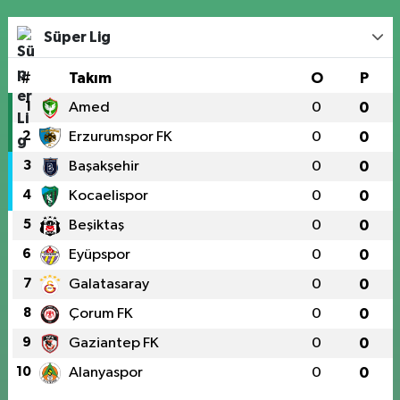
Süper Lig
#
Takım
O
P
1
Amed
0
0
2
Erzurumspor FK
0
0
3
Başakşehir
0
0
4
Kocaelispor
0
0
5
Beşiktaş
0
0
6
Eyüpspor
0
0
7
Galatasaray
0
0
8
Çorum FK
0
0
9
Gaziantep FK
0
0
10
Alanyaspor
0
0