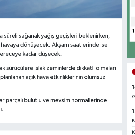
1
 süreli sağanak yağış geçişleri beklenirken,
r havaya dönüşecek. Akşam saatlerinde ise
 dereceye kadar düşecek.
ak sürücülere ıslak zeminlerde dikkatli olmaları
lanlanan açık hava etkinliklerinin olumsuz
1
G
ar parçalı bulutlu ve mevsim normallerinde
ı.
1
K
K