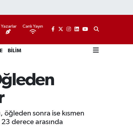
Yazarlar
Canlı Yayın
E
BİLİM
 Öğleden
r
, öğleden sonra ise kısmen
le 23 derece arasında