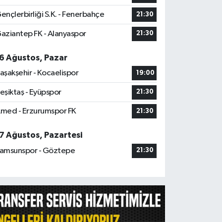
ençlerbirliği S.K. - Fenerbahçe
21:30
aziantep FK - Alanyaspor
21:30
6 Ağustos, Pazar
aşakşehir - Kocaelispor
19:00
eşiktaş - Eyüpspor
21:30
med - Erzurumspor FK
21:30
7 Ağustos, Pazartesi
amsunspor - Göztepe
21:30