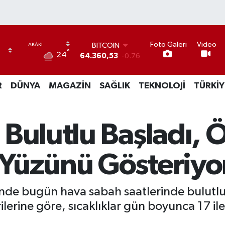
Foto Galeri
Video
BITCOIN
°
24
64.360,53
-0.76
DOLAR
47,7069
0.17
R
DÜNYA
MAGAZİN
SAĞLIK
TEKNOLOJİ
TÜRKİY
EURO
55,0265
0.01
STERLİN
64,1897
0.02
 Bulutlu Başladı,
GRAM ALTIN
6618.49
2.12
BİST100
Yüzünü Gösteriyo
13.887
64
nde bugün hava sabah saatlerinde bulutlu
rilerine göre, sıcaklıklar gün boyunca 17 i