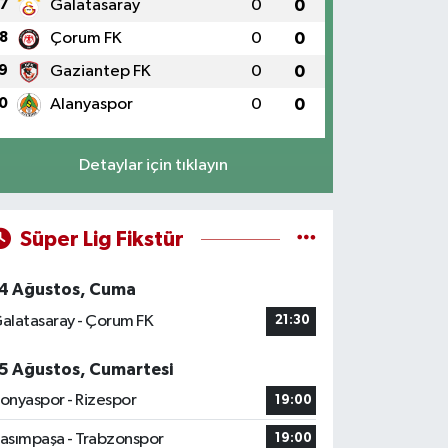
7
Galatasaray
0
0
8
Çorum FK
0
0
9
Gaziantep FK
0
0
0
Alanyaspor
0
0
Detaylar için tıklayın
Süper Lig Fikstür
4 Ağustos, Cuma
alatasaray - Çorum FK
21:30
5 Ağustos, Cumartesi
onyaspor - Rizespor
19:00
asımpaşa - Trabzonspor
19:00