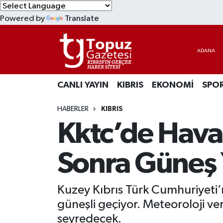
Powered by
Translate
KIBRIS
Lefkoşa Nöbetçi Eczaneler
DÜNYA
Lefkoşa Hava Durumu
CANLI YAYIN
KIBRIS
EKONOMİ
SPO
EKONOMİ
Lefkoşa Trafik Yoğunluk Haritası
HABERLER
KIBRIS
MAGAZİN
Süper Lig Puan Durumu ve Fikstür
Kktc’de Hava
SAĞLIK
Tüm Manşetler
Sonra Güneş 
SPOR
Son Dakika Haberleri
Kuzey Kıbrıs Türk Cumhuriyeti’
TEKNOLOJİ
Haber Arşivi
güneşli geçiyor. Meteoroloji ve
TÜRKİYE
seyredecek.