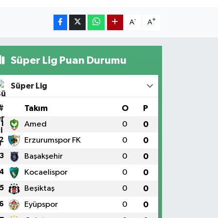
-
+
A
A
Süper Lig Puan Durumu
Süper Lig
#
Takım
O
P
1
Amed
0
0
2
Erzurumspor FK
0
0
3
Başakşehir
0
0
4
Kocaelispor
0
0
5
Beşiktaş
0
0
6
Eyüpspor
0
0