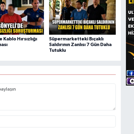
 Kablo Hırsızlığı
Süpermarketteki Bıçaklı
ası
Saldırının Zanlısı 7 Gün Daha
Tutuklu