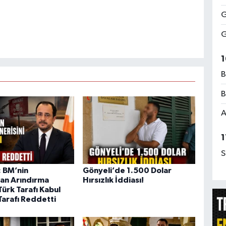
G
G
1
B
B
A
1
S
 BM’nin
Gönyeli’de 1.500 Dolar
an Arındırma
Hırsızlık İddiası!
Türk Tarafı Kabul
Tarafı Reddetti