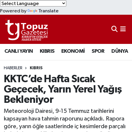
Powered by
Translate
KIBRIS
Lefkoşa Nöbetçi Eczaneler
DÜNYA
Lefkoşa Hava Durumu
CANLI YAYIN
KIBRIS
EKONOMİ
SPOR
DÜNYA
EKONOMİ
Lefkoşa Trafik Yoğunluk Haritası
MAGAZİN
Süper Lig Puan Durumu ve Fikstür
HABERLER
KIBRIS
KKTC’de Hafta Sıcak
SAĞLIK
Tüm Manşetler
Geçecek, Yarın Yerel Yağış
Bekleniyor
SPOR
Son Dakika Haberleri
Meteoroloji Dairesi, 9-15 Temmuz tarihlerini
TEKNOLOJİ
Haber Arşivi
kapsayan hava tahmin raporunu açıkladı. Rapora
göre, yarın öğle saatlerinde iç kesimlerde parçalı
TÜRKİYE