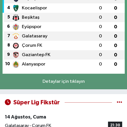
4
Kocaelispor
0
0
5
Beşiktaş
0
0
6
Eyüpspor
0
0
7
Galatasaray
0
0
8
Çorum FK
0
0
9
Gaziantep FK
0
0
10
Alanyaspor
0
0
Detaylar için tıklayın
Süper Lig Fikstür
14 Ağustos, Cuma
Galatasaray - Çorum FK
21:30