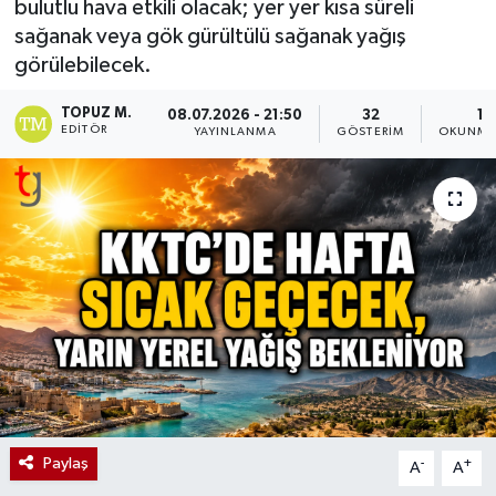
bulutlu hava etkili olacak; yer yer kısa süreli
sağanak veya gök gürültülü sağanak yağış
görülebilecek.
TOPUZ M.
08.07.2026 - 21:50
32
1 
EDITÖR
YAYINLANMA
GÖSTERIM
OKUNMA 
Paylaş
-
+
A
A