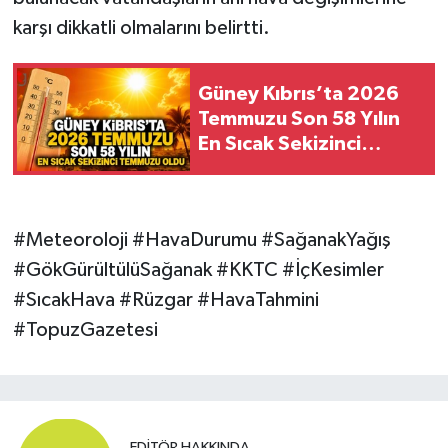
karşı dikkatli olmalarını belirtti.
Güney Kıbrıs’ta 2026
Temmuzu Son 58 Yılın
En Sıcak Sekizinci
Temmuzu Oldu
#Meteoroloji #HavaDurumu #SağanakYağış
#GökGürültülüSağanak #KKTC #İçKesimler
#SıcakHava #Rüzgar #HavaTahmini
#TopuzGazetesi
EDITÖR HAKKINDA