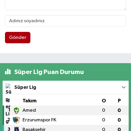
Gönder
Süper Lig Puan Durumu
Süper Lig
#
Takım
O
P
1
Amed
0
0
2
Erzurumspor FK
0
0
3
Başakşehir
0
0