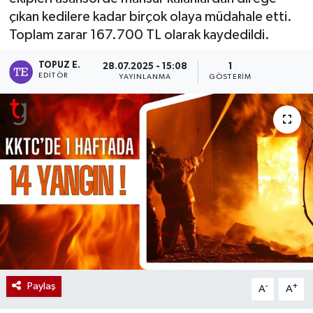
çıkan kedilere kadar birçok olaya müdahale etti.
Toplam zarar 167.700 TL olarak kaydedildi.
TOPUZ E.
28.07.2025 - 15:08
1
EDITÖR
YAYINLANMA
GÖSTERIM
Paylaş
-
+
A
A