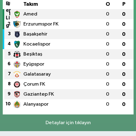
#
Takım
O
P
1
Amed
0
0
2
Erzurumspor FK
0
0
3
Başakşehir
0
0
4
Kocaelispor
0
0
5
Beşiktaş
0
0
6
Eyüpspor
0
0
7
Galatasaray
0
0
8
Çorum FK
0
0
9
Gaziantep FK
0
0
10
Alanyaspor
0
0
Detaylar için tıklayın