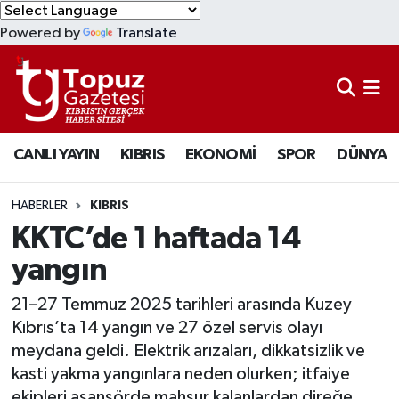
Powered by
Translate
KIBRIS
Lefkoşa Nöbetçi Eczaneler
DÜNYA
Lefkoşa Hava Durumu
CANLI YAYIN
KIBRIS
EKONOMİ
SPOR
DÜNYA
EKONOMİ
Lefkoşa Trafik Yoğunluk Haritası
MAGAZİN
Süper Lig Puan Durumu ve Fikstür
HABERLER
KIBRIS
KKTC’de 1 haftada 14
SAĞLIK
Tüm Manşetler
yangın
SPOR
Son Dakika Haberleri
21–27 Temmuz 2025 tarihleri arasında Kuzey
Kıbrıs’ta 14 yangın ve 27 özel servis olayı
TEKNOLOJİ
Haber Arşivi
meydana geldi. Elektrik arızaları, dikkatsizlik ve
kasti yakma yangınlara neden olurken; itfaiye
TÜRKİYE
ekipleri asansörde mahsur kalanlardan direğe