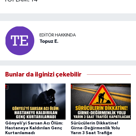
EDITÖR HAKKINDA
Topuz E.
Bunlar da ilginizi çekebilir
Gönyeli’yi Sarsan Acı Ölüm:
Sürücülerin Dikkatine!
Hastaneye Kaldırılan Genç
Girne-Değirmenlik Yolu
Kurtarılamadı
Yarın 3 Saat Trafiğe