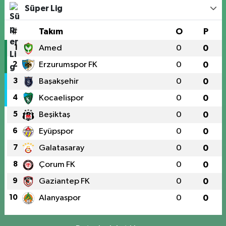
Süper Lig
#
Takım
O
P
1
Amed
0
0
2
Erzurumspor FK
0
0
3
Başakşehir
0
0
4
Kocaelispor
0
0
5
Beşiktaş
0
0
6
Eyüpspor
0
0
7
Galatasaray
0
0
8
Çorum FK
0
0
9
Gaziantep FK
0
0
10
Alanyaspor
0
0