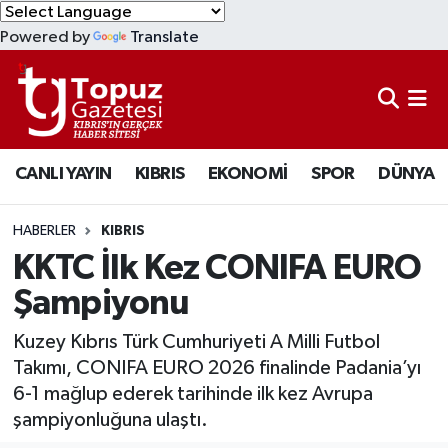
Powered by
Translate
KIBRIS
Lefkoşa Nöbetçi Eczaneler
DÜNYA
Lefkoşa Hava Durumu
CANLI YAYIN
KIBRIS
EKONOMİ
SPOR
DÜNYA
EKONOMİ
Lefkoşa Trafik Yoğunluk Haritası
MAGAZİN
Süper Lig Puan Durumu ve Fikstür
HABERLER
KIBRIS
KKTC İlk Kez CONIFA EURO
SAĞLIK
Tüm Manşetler
Şampiyonu
SPOR
Son Dakika Haberleri
Kuzey Kıbrıs Türk Cumhuriyeti A Milli Futbol
Takımı, CONIFA EURO 2026 finalinde Padania’yı
TEKNOLOJİ
Haber Arşivi
6-1 mağlup ederek tarihinde ilk kez Avrupa
şampiyonluğuna ulaştı.
TÜRKİYE