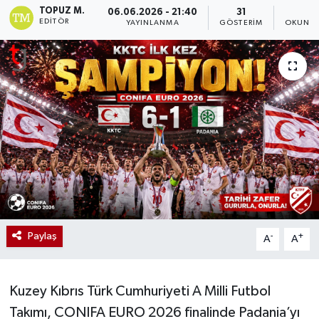
TOPUZ M.
06.06.2026 - 21:40
31
1
EDITÖR
YAYINLANMA
GÖSTERIM
OKUNMA
Paylaş
-
+
A
A
Kuzey Kıbrıs Türk Cumhuriyeti A Milli Futbol
Takımı, CONIFA EURO 2026 finalinde Padania’yı