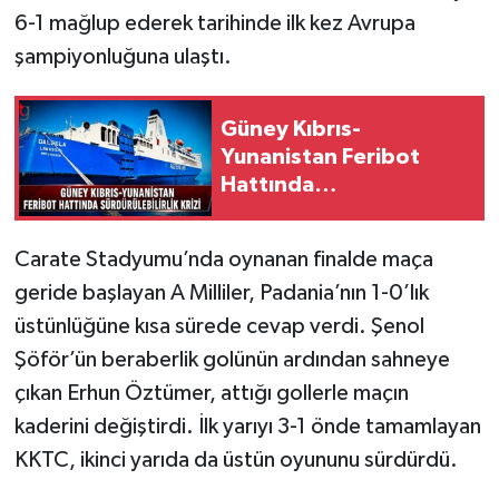
6-1 mağlup ederek tarihinde ilk kez Avrupa
şampiyonluğuna ulaştı.
Güney Kıbrıs-
Yunanistan Feribot
Hattında
Sürdürülebilirlik Krizi
Carate Stadyumu’nda oynanan finalde maça
geride başlayan A Milliler, Padania’nın 1-0’lık
üstünlüğüne kısa sürede cevap verdi. Şenol
Şöför’ün beraberlik golünün ardından sahneye
çıkan Erhun Öztümer, attığı gollerle maçın
kaderini değiştirdi. İlk yarıyı 3-1 önde tamamlayan
KKTC, ikinci yarıda da üstün oyununu sürdürdü.