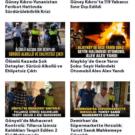
Güney Kıbrıs-Yunanistan
Güney Kıbrıs’ta 119 Yabancı
Feribot Hattında
Sınır Dışı Edildi
Sürdürülebilirlik Krizi
Ölümlü Kazada Şok
Alayköy’de Gece Yarısı
Detaylar: Sürücü Alkollü ve
Şoku: Seyir Halindeki
Ehliyetsiz Çıktı
Otomobil Alev Alev Yandı
Gönyeli’de Muhaceret
Demirhan’da
Kontrolü: Yıllarca İzinsiz
Süpermarkette Hırsızlık:
Kaldıkları Tespit Edilen 2
Turist Sanık Mahkemeye