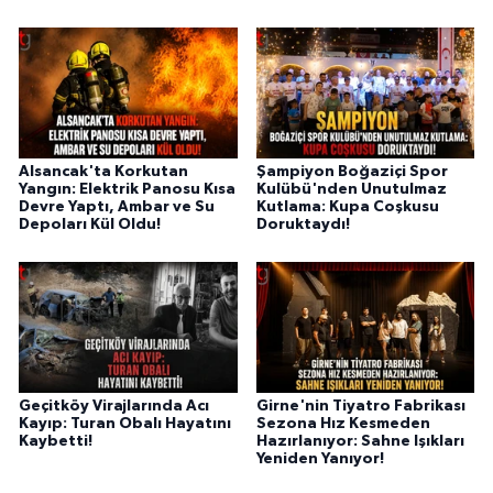
Alsancak'ta Korkutan
Şampiyon Boğaziçi Spor
Yangın: Elektrik Panosu Kısa
Kulübü'nden Unutulmaz
Devre Yaptı, Ambar ve Su
Kutlama: Kupa Coşkusu
Depoları Kül Oldu!
Doruktaydı!
Geçitköy Virajlarında Acı
Girne'nin Tiyatro Fabrikası
Kayıp: Turan Obalı Hayatını
Sezona Hız Kesmeden
Kaybetti!
Hazırlanıyor: Sahne Işıkları
Yeniden Yanıyor!