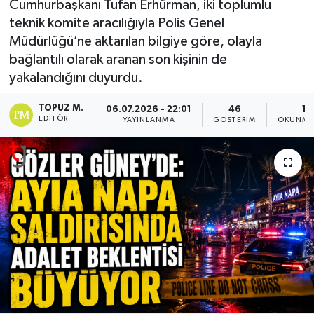
Cumhurbaşkanı Tufan Erhürman, iki toplumlu
teknik komite aracılığıyla Polis Genel
Müdürlüğü’ne aktarılan bilgiye göre, olayla
bağlantılı olarak aranan son kişinin de
yakalandığını duyurdu.
TOPUZ M.
06.07.2026 - 22:01
46
1 
EDITÖR
YAYINLANMA
GÖSTERIM
OKUNMA 