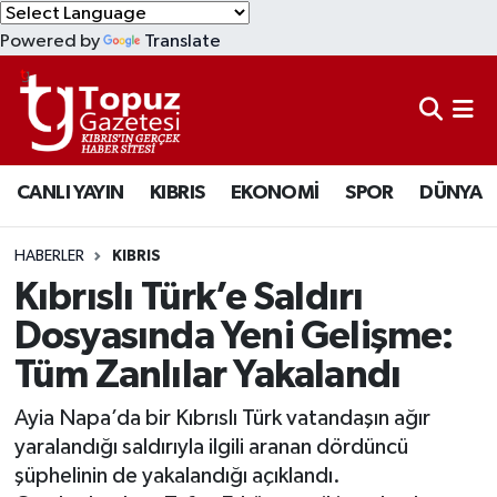
Powered by
Translate
KIBRIS
Lefkoşa Nöbetçi Eczaneler
DÜNYA
Lefkoşa Hava Durumu
CANLI YAYIN
KIBRIS
EKONOMİ
SPOR
DÜNYA
EKONOMİ
Lefkoşa Trafik Yoğunluk Haritası
MAGAZİN
Süper Lig Puan Durumu ve Fikstür
HABERLER
KIBRIS
Kıbrıslı Türk’e Saldırı
SAĞLIK
Tüm Manşetler
Dosyasında Yeni Gelişme:
Tüm Zanlılar Yakalandı
SPOR
Son Dakika Haberleri
Ayia Napa’da bir Kıbrıslı Türk vatandaşın ağır
TEKNOLOJİ
Haber Arşivi
yaralandığı saldırıyla ilgili aranan dördüncü
şüphelinin de yakalandığı açıklandı.
TÜRKİYE