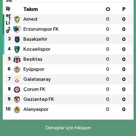
#
Takım
O
P
1
Amed
0
0
2
Erzurumspor FK
0
0
3
Başakşehir
0
0
4
Kocaelispor
0
0
5
Beşiktaş
0
0
6
Eyüpspor
0
0
7
Galatasaray
0
0
8
Çorum FK
0
0
9
Gaziantep FK
0
0
10
Alanyaspor
0
0
Detaylar için tıklayın