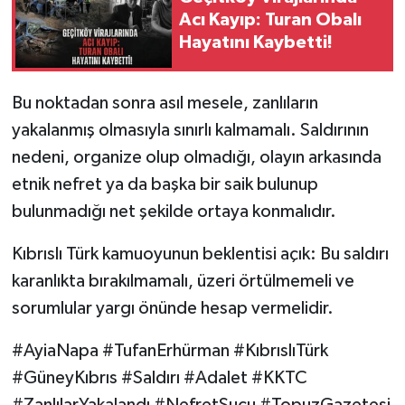
Acı Kayıp: Turan Obalı
Hayatını Kaybetti!
Bu noktadan sonra asıl mesele, zanlıların
yakalanmış olmasıyla sınırlı kalmamalı. Saldırının
nedeni, organize olup olmadığı, olayın arkasında
etnik nefret ya da başka bir saik bulunup
bulunmadığı net şekilde ortaya konmalıdır.
Kıbrıslı Türk kamuoyunun beklentisi açık: Bu saldırı
karanlıkta bırakılmamalı, üzeri örtülmemeli ve
sorumlular yargı önünde hesap vermelidir.
#AyiaNapa #TufanErhürman #KıbrıslıTürk
#GüneyKıbrıs #Saldırı #Adalet #KKTC
#ZanlılarYakalandı #NefretSuçu #TopuzGazetesi