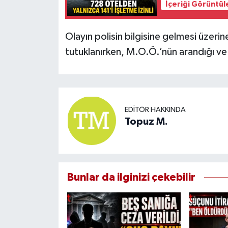
İçeriği Görüntül
Olayın polisin bilgisine gelmesi üzeri
tutuklanırken, M.O.Ö.’nün arandığı ve
EDITÖR HAKKINDA
Topuz M.
Bunlar da ilginizi çekebilir