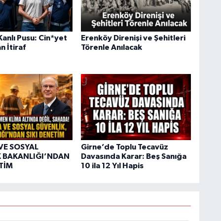
anlı Pusu: Cin*yet
Erenköy Direnişi ve Şehitleri
n İtiraf
Törenle Anılacak
VE SOSYAL
Girne’de Toplu Tecavüz
 BAKANLIĞI’NDAN
Davasında Karar: Beş Sanığa
ETİM
10 ila 12 Yıl Hapis