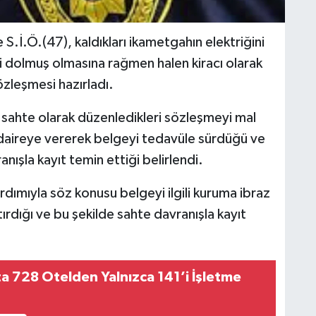
S.İ.Ö.(47), kaldıkları ikametgahın elektriğini
si dolmuş olmasına rağmen halen kiracı olarak
özleşmesi hazırladı.
an sahte olarak düzenledikleri sözleşmeyi mal
li daireye vererek belgeyi tedavüle sürdüğü ve
ışla kayıt temin ettiği belirlendi.
ımıyla söz konusu belgeyi ilgili kuruma ibraz
ırdığı ve bu şekilde sahte davranışla kayıt
ta 728 Otelden Yalnızca 141’i İşletme