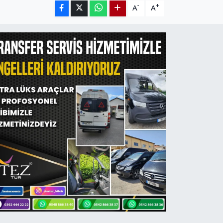
-
+
A
A