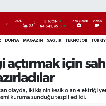
Foto Galeri
Video
BITCOIN
°
23
64.643,95
0.16
DOLAR
47,6704
0
R
DÜNYA
MAGAZİN
SAĞLIK
TEKNOLOJİ
TÜRKİY
EURO
55,0406
-0.08
STERLİN
64,2143
0
i açtırmak için sah
GRAM ALTIN
6500.87
0.12
BİST100
zırladılar
13.799
70
n olayda, iki kişinin kesik olan elektriği 
esmi kuruma sunduğu tespit edildi.