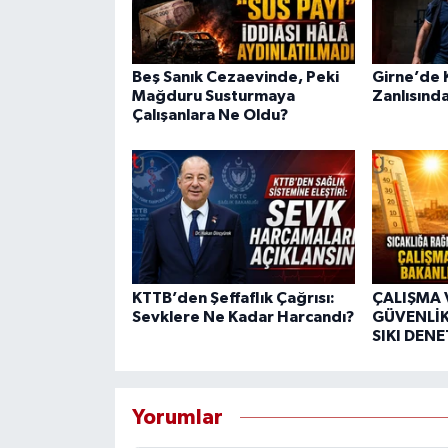
Beş Sanık Cezaevinde, Peki
Girne’de K
Mağduru Susturmaya
Zanlısında
Çalışanlara Ne Oldu?
KTTB’den Şeffaflık Çağrısı:
ÇALIŞMA 
Sevklere Ne Kadar Harcandı?
GÜVENLİK
SIKI DEN
Yorumlar