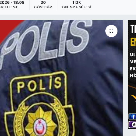
2026 - 18:08
30
1 DK
NCELLEME
GÖSTERIM
OKUNMA SÜRESI