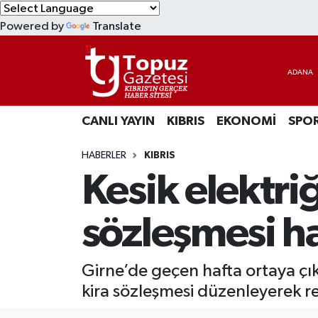
Powered by
Translate
KIBRIS
Lefkoşa Nöbetçi Eczaneler
DÜNYA
Lefkoşa Hava Durumu
CANLI YAYIN
KIBRIS
EKONOMİ
SPO
EKONOMİ
Lefkoşa Trafik Yoğunluk Haritası
HABERLER
KIBRIS
MAGAZİN
Süper Lig Puan Durumu ve Fikstür
Kesik elektriğ
SAĞLIK
Tüm Manşetler
sözleşmesi ha
SPOR
Son Dakika Haberleri
Girne’de geçen hafta ortaya çıka
TEKNOLOJİ
Haber Arşivi
kira sözleşmesi düzenleyerek r
TÜRKİYE