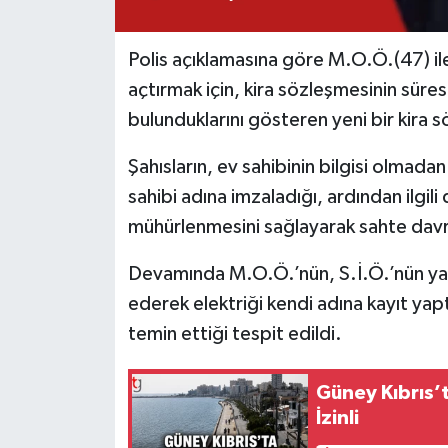
Polis açıklamasına göre M.O.Ö.(47) ile 
açtırmak için, kira sözleşmesinin süre
bulunduklarını gösteren yeni bir kira s
Şahısların, ev sahibinin bilgisi olmad
sahibi adına imzaladığı, ardından ilgi
mühürlenmesini sağlayarak sahte davran
Devamında M.O.Ö.’nün, S.İ.Ö.’nün yard
ederek elektriği kendi adına kayıt yapt
temin ettiği tespit edildi.
Güney Kıbrıs’
İzinli