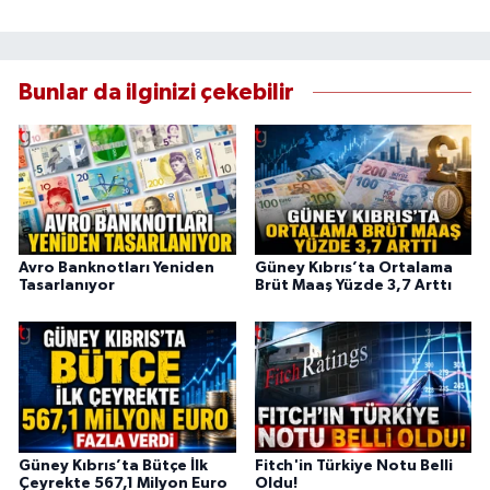
Bunlar da ilginizi çekebilir
Avro Banknotları Yeniden
Güney Kıbrıs’ta Ortalama
Tasarlanıyor
Brüt Maaş Yüzde 3,7 Arttı
Güney Kıbrıs’ta Bütçe İlk
Fitch'in Türkiye Notu Belli
Çeyrekte 567,1 Milyon Euro
Oldu!