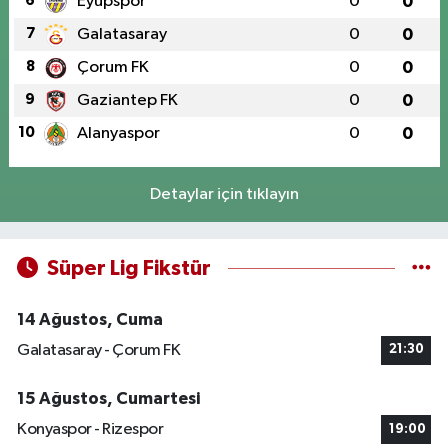
6
Eyüpspor
0
0
7
Galatasaray
0
0
8
Çorum FK
0
0
9
Gaziantep FK
0
0
10
Alanyaspor
0
0
Detaylar için tıklayın
Süper Lig Fikstür
14 Ağustos, Cuma
Galatasaray - Çorum FK
21:30
15 Ağustos, Cumartesi
Konyaspor - Rizespor
19:00