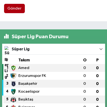
Gönder
Süper Lig Puan Durumu
Süper Lig
#
Takım
O
P
1
Amed
0
0
2
Erzurumspor FK
0
0
3
Başakşehir
0
0
4
Kocaelispor
0
0
5
Beşiktaş
0
0