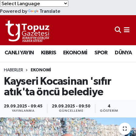
Powered by
Translate
KIBRIS
Lefkoşa Nöbetçi Eczaneler
DÜNYA
Lefkoşa Hava Durumu
CANLI YAYIN
KIBRIS
EKONOMİ
SPOR
DÜNYA
EKONOMİ
Lefkoşa Trafik Yoğunluk Haritası
MAGAZİN
Süper Lig Puan Durumu ve Fikstür
HABERLER
EKONOMİ
Kayseri Kocasinan 'sıfır
SAĞLIK
Tüm Manşetler
atık'ta öncü belediye
SPOR
Son Dakika Haberleri
29.09.2025 - 09:45
29.09.2025 - 09:50
4
YAYINLANMA
GÜNCELLEME
GÖSTERIM
TEKNOLOJİ
Haber Arşivi
TÜRKİYE