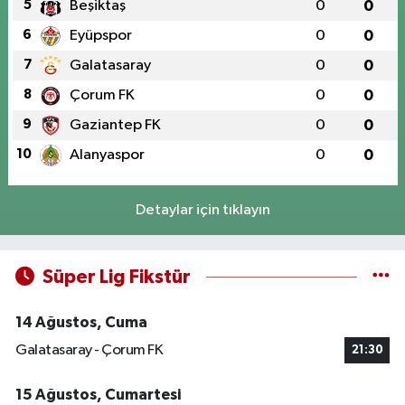
5
Beşiktaş
0
0
6
Eyüpspor
0
0
7
Galatasaray
0
0
8
Çorum FK
0
0
9
Gaziantep FK
0
0
10
Alanyaspor
0
0
Detaylar için tıklayın
Süper Lig Fikstür
14 Ağustos, Cuma
Galatasaray - Çorum FK
21:30
15 Ağustos, Cumartesi