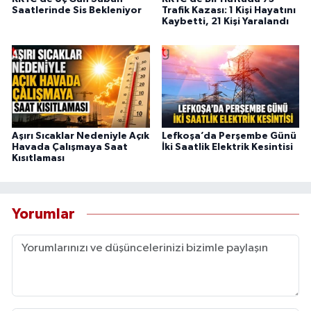
Saatlerinde Sis Bekleniyor
Trafik Kazası: 1 Kişi Hayatını
Kaybetti, 21 Kişi Yaralandı
Aşırı Sıcaklar Nedeniyle Açık
Lefkoşa’da Perşembe Günü
Havada Çalışmaya Saat
İki Saatlik Elektrik Kesintisi
Kısıtlaması
Yorumlar