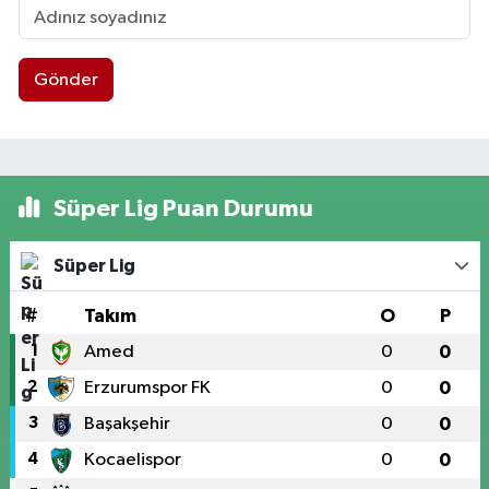
Gönder
Süper Lig Puan Durumu
Süper Lig
#
Takım
O
P
1
Amed
0
0
2
Erzurumspor FK
0
0
3
Başakşehir
0
0
4
Kocaelispor
0
0