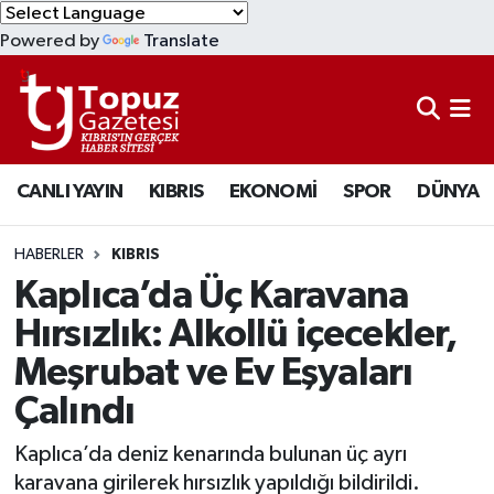
Powered by
Translate
KIBRIS
Lefkoşa Nöbetçi Eczaneler
DÜNYA
Lefkoşa Hava Durumu
CANLI YAYIN
KIBRIS
EKONOMİ
SPOR
DÜNYA
EKONOMİ
Lefkoşa Trafik Yoğunluk Haritası
MAGAZİN
Süper Lig Puan Durumu ve Fikstür
HABERLER
KIBRIS
Kaplıca’da Üç Karavana
SAĞLIK
Tüm Manşetler
Hırsızlık: Alkollü içecekler,
Meşrubat ve Ev Eşyaları
SPOR
Son Dakika Haberleri
Çalındı
TEKNOLOJİ
Haber Arşivi
Kaplıca’da deniz kenarında bulunan üç ayrı
TÜRKİYE
karavana girilerek hırsızlık yapıldığı bildirildi.