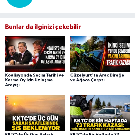
Bunlar da ilginizi çekebilir
Koalisyonda Seçim Tarihi ve
Güzelyurt’ta Araç Direğe
Karma Oy İçin Uzlaşma
ve Ağaca Çarptı
Arayışı
KKTC’de Üç Gün Sabah
KKTC’de Bir Haftada 73