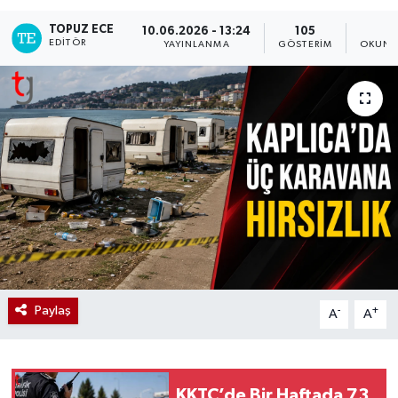
TOPUZ ECE
10.06.2026 - 13:24
105
1
EDITÖR
YAYINLANMA
GÖSTERIM
OKUNM
Paylaş
-
+
A
A
KKTC’de Bir Haftada 73