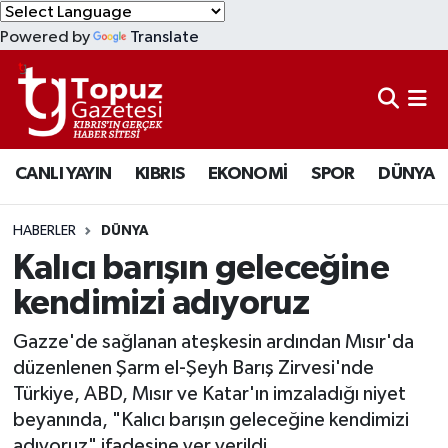
Powered by
Translate
KIBRIS
Lefkoşa Nöbetçi Eczaneler
DÜNYA
Lefkoşa Hava Durumu
CANLI YAYIN
KIBRIS
EKONOMİ
SPOR
DÜNYA
EKONOMİ
Lefkoşa Trafik Yoğunluk Haritası
MAGAZİN
Süper Lig Puan Durumu ve Fikstür
HABERLER
DÜNYA
Kalıcı barışın geleceğine
SAĞLIK
Tüm Manşetler
kendimizi adıyoruz
SPOR
Son Dakika Haberleri
Gazze'de sağlanan ateşkesin ardından Mısır'da
düzenlenen Şarm el-Şeyh Barış Zirvesi'nde
TEKNOLOJİ
Haber Arşivi
Türkiye, ABD, Mısır ve Katar'ın imzaladığı niyet
beyanında, "Kalıcı barışın geleceğine kendimizi
TÜRKİYE
adıyoruz" ifadesine yer verildi.