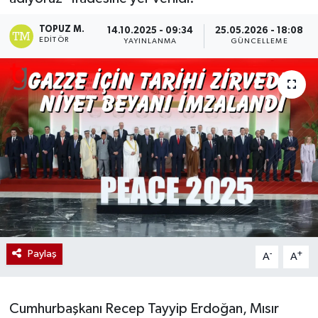
TOPUZ M.
14.10.2025 - 09:34
25.05.2026 - 18:08
EDITÖR
YAYINLANMA
GÜNCELLEME
Paylaş
-
+
A
A
Cumhurbaşkanı Recep Tayyip Erdoğan, Mısır