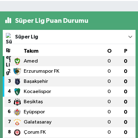
Süper Lig Puan Durumu
Süper Lig
#
Takım
O
P
1
Amed
0
0
2
Erzurumspor FK
0
0
3
Başakşehir
0
0
4
Kocaelispor
0
0
5
Beşiktaş
0
0
6
Eyüpspor
0
0
7
Galatasaray
0
0
8
Çorum FK
0
0