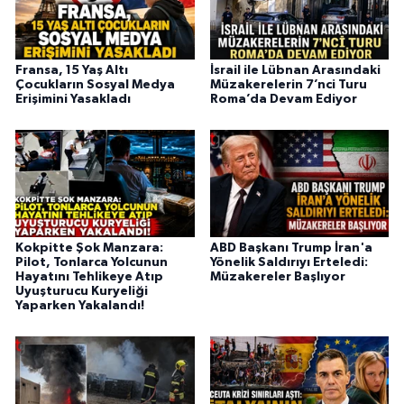
Fransa, 15 Yaş Altı
İsrail ile Lübnan Arasındaki
Çocukların Sosyal Medya
Müzakerelerin 7’nci Turu
Erişimini Yasakladı
Roma’da Devam Ediyor
Kokpitte Şok Manzara:
ABD Başkanı Trump İran'a
Pilot, Tonlarca Yolcunun
Yönelik Saldırıyı Erteledi:
Hayatını Tehlikeye Atıp
Müzakereler Başlıyor
Uyuşturucu Kuryeliği
Yaparken Yakalandı!