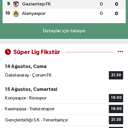
9
Gaziantep FK
0
0
10
Alanyaspor
0
0
Detaylar için tıklayın
Süper Lig Fikstür
14 Ağustos, Cuma
Galatasaray - Çorum FK
21:30
15 Ağustos, Cumartesi
Konyaspor - Rizespor
19:00
Kasımpaşa - Trabzonspor
19:00
Gençlerbirliği S.K. - Fenerbahçe
21:30