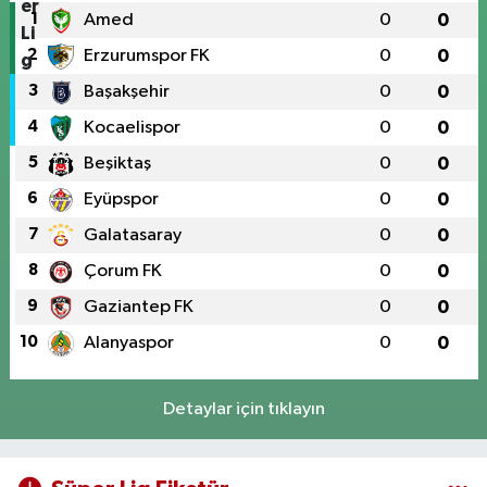
1
Amed
0
0
2
Erzurumspor FK
0
0
3
Başakşehir
0
0
4
Kocaelispor
0
0
5
Beşiktaş
0
0
6
Eyüpspor
0
0
7
Galatasaray
0
0
8
Çorum FK
0
0
9
Gaziantep FK
0
0
10
Alanyaspor
0
0
Detaylar için tıklayın