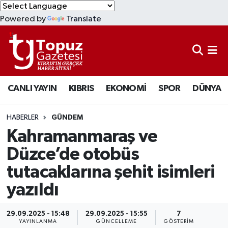
Powered by
Translate
KIBRIS
Lefkoşa Nöbetçi Eczaneler
DÜNYA
Lefkoşa Hava Durumu
CANLI YAYIN
KIBRIS
EKONOMİ
SPOR
DÜNYA
EKONOMİ
Lefkoşa Trafik Yoğunluk Haritası
MAGAZİN
Süper Lig Puan Durumu ve Fikstür
HABERLER
GÜNDEM
Kahramanmaraş ve
SAĞLIK
Tüm Manşetler
Düzce’de otobüs
tutacaklarına şehit isimleri
SPOR
Son Dakika Haberleri
yazıldı
TEKNOLOJİ
Haber Arşivi
29.09.2025 - 15:48
29.09.2025 - 15:55
7
TÜRKİYE
YAYINLANMA
GÜNCELLEME
GÖSTERIM