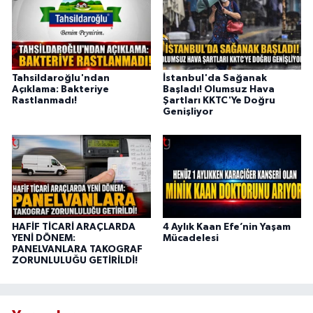
Tahsildaroğlu'ndan
İstanbul'da Sağanak
Açıklama: Bakteriye
Başladı! Olumsuz Hava
Rastlanmadı!
Şartları KKTC'Ye Doğru
Genişliyor
HAFİF TİCARİ ARAÇLARDA
4 Aylık Kaan Efe’nin Yaşam
YENİ DÖNEM:
Mücadelesi
PANELVANLARA TAKOGRAF
ZORUNLULUĞU GETİRİLDİ!