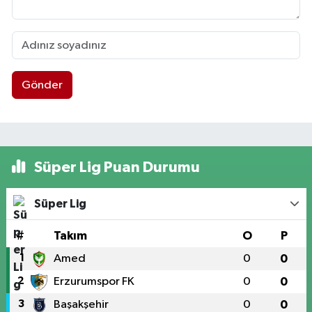
Gönder
Süper Lig Puan Durumu
Süper Lig
#
Takım
O
P
1
Amed
0
0
2
Erzurumspor FK
0
0
3
Başakşehir
0
0