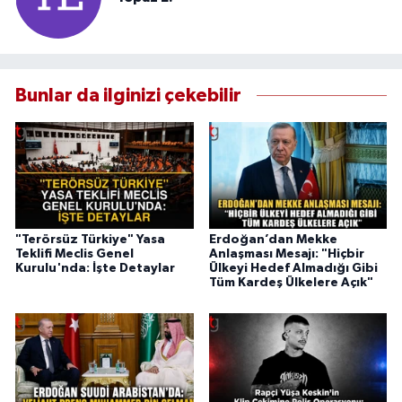
Bunlar da ilginizi çekebilir
"Terörsüz Türkiye" Yasa
Erdoğan’dan Mekke
Teklifi Meclis Genel
Anlaşması Mesajı: "Hiçbir
Kurulu'nda: İşte Detaylar
Ülkeyi Hedef Almadığı Gibi
Tüm Kardeş Ülkelere Açık"