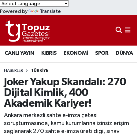
Powered by
Translate
KIBRIS
Lefkoşa Nöbetçi Eczaneler
DÜNYA
Lefkoşa Hava Durumu
CANLI YAYIN
KIBRIS
EKONOMİ
SPOR
DÜNYA
EKONOMİ
Lefkoşa Trafik Yoğunluk Haritası
MAGAZİN
Süper Lig Puan Durumu ve Fikstür
HABERLER
TÜRKİYE
Joker Yakup Skandalı: 270
SAĞLIK
Tüm Manşetler
Dijital Kimlik, 400
Akademik Kariyer!
SPOR
Son Dakika Haberleri
Ankara merkezli sahte e-imza çetesi
TEKNOLOJİ
Haber Arşivi
soruşturmasında, kamu kurumlarına izinsiz erişim
sağlanarak 270 sahte e-imza üretildiği, sınav
TÜRKİYE