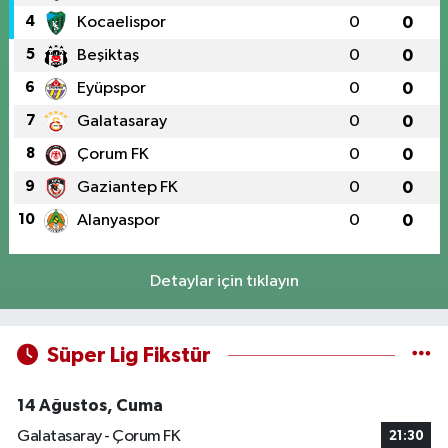
4
Kocaelispor
0
0
5
Beşiktaş
0
0
6
Eyüpspor
0
0
7
Galatasaray
0
0
8
Çorum FK
0
0
9
Gaziantep FK
0
0
10
Alanyaspor
0
0
Detaylar için tıklayın
Süper Lig Fikstür
14 Ağustos, Cuma
Galatasaray - Çorum FK
21:30