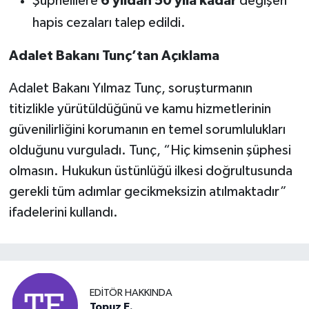
Şüphelilere
6 yıldan 50 yıla kadar
değişen
hapis cezaları talep edildi.
Adalet Bakanı Tunç’tan Açıklama
Adalet Bakanı Yılmaz Tunç, soruşturmanın
titizlikle yürütüldüğünü ve kamu hizmetlerinin
güvenilirliğini korumanın en temel sorumlulukları
olduğunu vurguladı. Tunç, “Hiç kimsenin şüphesi
olmasın. Hukukun üstünlüğü ilkesi doğrultusunda
gerekli tüm adımlar gecikmeksizin atılmaktadır”
ifadelerini kullandı.
EDITÖR HAKKINDA
Topuz E.