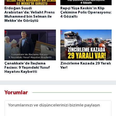
Erdoğan Suudi
Rapçi Yüşa Keskin’in Klip
Arabistan’da: Veliaht Prens
Çekimine Polis Operasyonu:
Muhammed bin Selman ile
4 Gözaltı
Mekke’de Görüştü
Çanakkale’de İlaçlama
Zincirleme Kazada 29 Yaralı
Faciası: 9 Yaşındaki Yusuf
Var!
Hayatını Kaybetti
Yorumlar