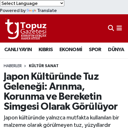
Powered by
Translate
KIBRIS
Lefkoşa Nöbetçi Eczaneler
DÜNYA
Lefkoşa Hava Durumu
CANLI YAYIN
KIBRIS
EKONOMİ
SPOR
DÜNYA
EKONOMİ
Lefkoşa Trafik Yoğunluk Haritası
MAGAZİN
Süper Lig Puan Durumu ve Fikstür
HABERLER
KÜLTÜR SANAT
Japon Kültüründe Tuz
SAĞLIK
Tüm Manşetler
Geleneği: Arınma,
Korunma ve Bereketin
SPOR
Son Dakika Haberleri
Simgesi Olarak Görülüyor
TEKNOLOJİ
Haber Arşivi
Japon kültüründe yalnızca mutfakta kullanılan bir
TÜRKİYE
malzeme olarak görülmeyen tuz, yüzyıllardır