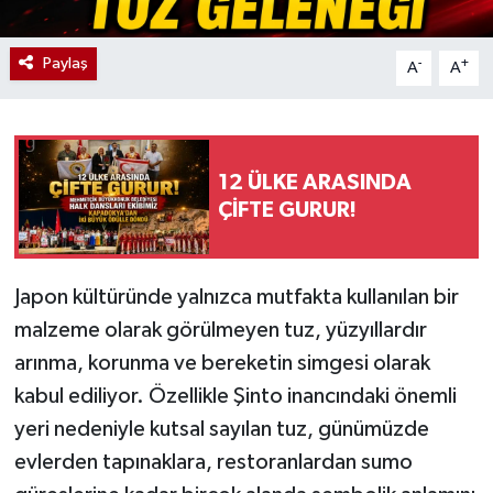
Paylaş
-
+
A
A
12 ÜLKE ARASINDA
ÇİFTE GURUR!
Japon kültüründe yalnızca mutfakta kullanılan bir
malzeme olarak görülmeyen tuz, yüzyıllardır
arınma, korunma ve bereketin simgesi olarak
kabul ediliyor. Özellikle Şinto inancındaki önemli
yeri nedeniyle kutsal sayılan tuz, günümüzde
evlerden tapınaklara, restoranlardan sumo